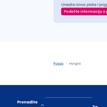
Unesite iznos plate i pog
Podelite informaciju o 
Posao
Horgoš
Pronađite
Za