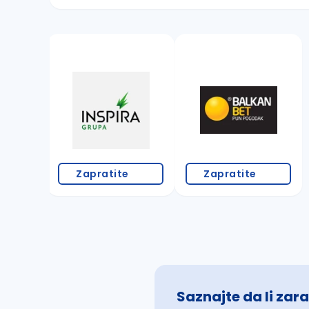
Sačuvajte pretragu
Takođe možete da:
proverite pravopisne greške (koristite č, ć,
povećajte radijus za odabrani grad
promenite odabrane filtere pretrage
Zapratite
Zapratite
Saznajte da li zara