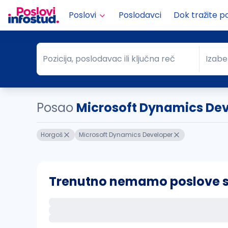
Poslovi
Poslodavci
Dok tražite p
Pozicija, poslodavac ili ključna reč
Izabe
Pozicija, poslodavac ili ključna reč
Grad
Posao
Microsoft Dynamics Dev
Horgoš
Microsoft Dynamics Developer
Trenutno nemamo poslove sa 
Ako sačuvate ovu pretragu, obavestićemo va