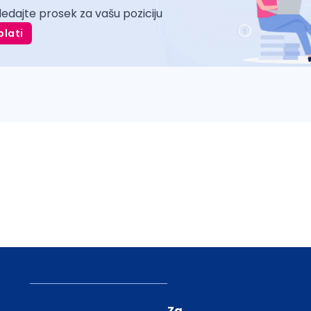
ledajte prosek za vašu poziciju
plati
Za