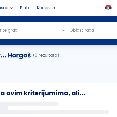
osao
Plate
Kursevi
Oblast rada
rite grad
Oblast rada
... Horgoš
(0 rezultata)
ovim kriterijumima, ali...
s putem email-a kada se pojave novi poslovi.