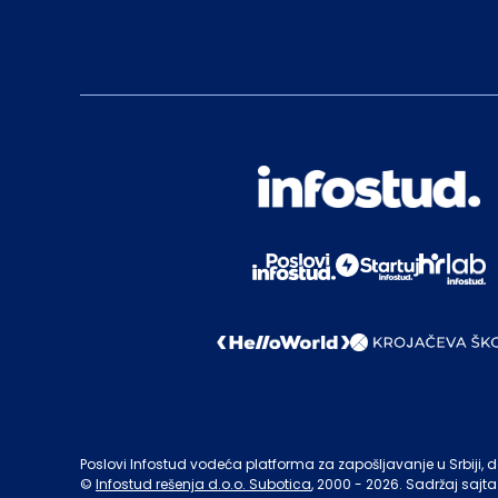
Poslovi Infostud vodeća platforma za zapošljavanje u Srbiji, de
©
Infostud rešenja d.o.o. Subotica
, 2000 -
2026
. Sadržaj sajta