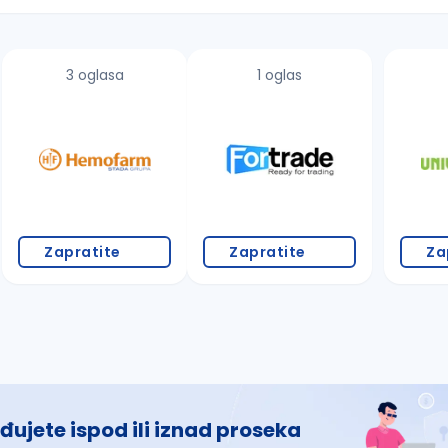
3 oglasa
1 oglas
 š, đ, ž, dž)
Zapratite
Zapratite
Za
đujete ispod ili iznad proseka