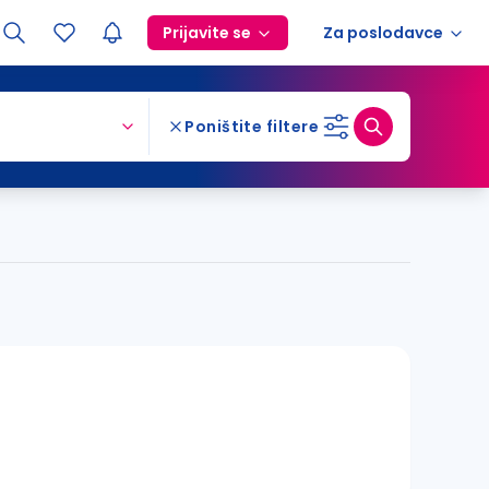
Prijavite se
Za poslodavce
Poništite filtere