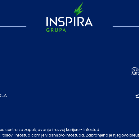
o centra za zapošljavanje i razvoj karijere - Infostud.
Poslovi.infostud.com
je vlasništvo
Infostuda
. Zabranjeno je njegovo preu