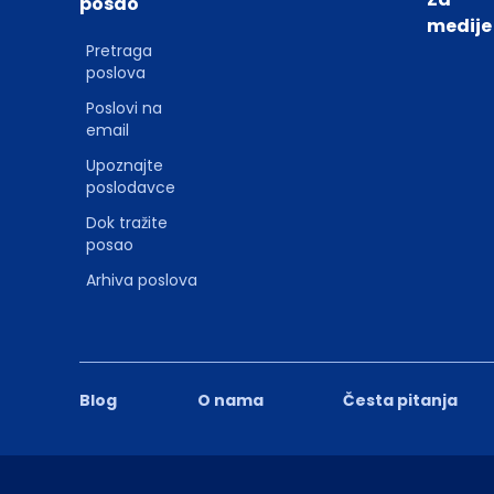
posao
medije
Pretraga
poslova
Poslovi na
email
Upoznajte
poslodavce
Dok tražite
posao
Arhiva poslova
Blog
O nama
Česta pitanja