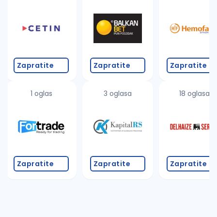
Takođe možete da:
proverite pravopisne greške (koristite č, ć, š, đ, ž,
povećajte radijus za odabrani grad
promenite odabrane filtere pretrage
Zapratite
Zapratite
Zapratite
1 oglas
3 oglasa
18 oglasa
Zapratite
Zapratite
Zapratite