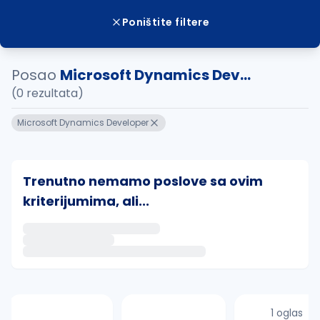
Poništite filtere
Posao
Microsoft Dynamics Dev...
(0 rezultata)
Microsoft Dynamics Developer
Trenutno nemamo poslove sa ovim
kriterijumima, ali...
Ako sačuvate ovu pretragu, obavestićemo vas putem 
uvajte pretragu
1 oglas