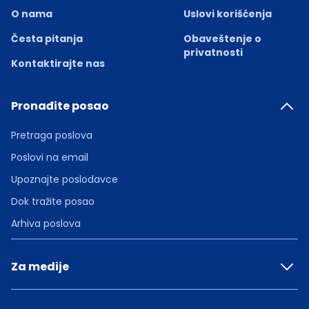
O nama
Uslovi korišćenja
Česta pitanja
Obaveštenje o
privatnosti
Kontaktirajte nas
Pronađite posao
Pretraga poslova
Poslovi na email
Upoznajte poslodavce
Dok tražite posao
Arhiva poslova
Za medije