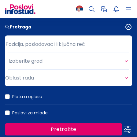
Pretraga
Pozicija, poslodavac ili ključna reč
Pozicija, poslodavac ili ključna reč
Izaberite grad
Grad
Oblast rada
Oblast rada
Plata u oglasu
Poslovi za mlade
Pretražite