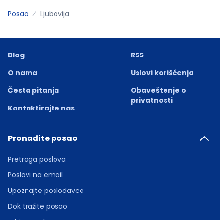
Posao
Ljubovija
Blog
RSS
O nama
Uslovi korišćenja
Česta pitanja
Obaveštenje o
privatnosti
Kontaktirajte nas
Pronađite posao
Pretraga poslova
Poslovi na email
Upoznajte poslodavce
Dok tražite posao