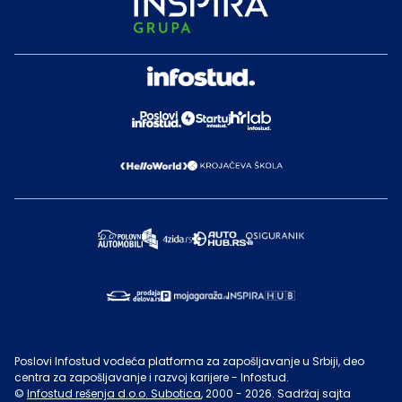
Poslovi Infostud vodeća platforma za zapošljavanje u Srbiji, deo
centra za zapošljavanje i razvoj karijere - Infostud.
©
Infostud rešenja d.o.o. Subotica
, 2000 -
2026
. Sadržaj sajta