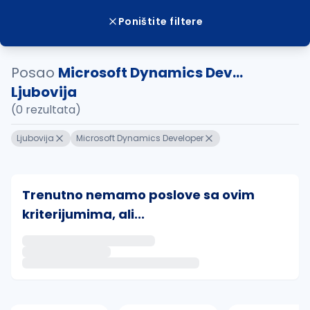
Poništite filtere
Posao
Microsoft Dynamics Dev...
Ljubovija
(0 rezultata)
Ljubovija
Microsoft Dynamics Developer
Trenutno nemamo poslove sa ovim
kriterijumima, ali...
Ako sačuvate ovu pretragu, obavestićemo vas putem 