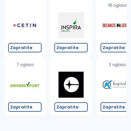
uvajte pretragu
18 oglasa
Takođe možete da:
proverite pravopisne greške (koristite č, ć, š, đ, ž,
povećajte radijus za odabrani grad
promenite odabrane filtere pretrage
Zapratite
Zapratite
Zapratite
7 oglasa
3 oglasa
Zapratite
Zapratite
Zapratite