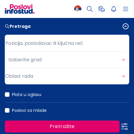
Pretraga
Pozicija, poslodavac ili ključna reč
Pozicija, poslodavac ili ključna reč
Izaberite grad
Grad
Oblast rada
Oblast rada
Plata u oglasu
Poslovi za mlade
Pretražite