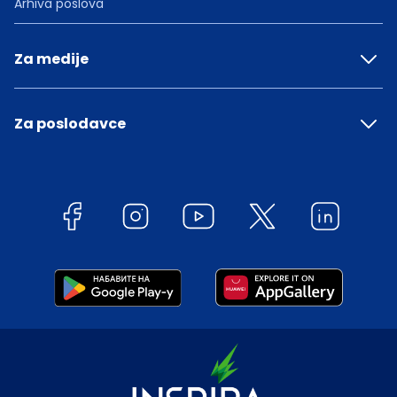
Arhiva poslova
Za medije
Za poslodavce