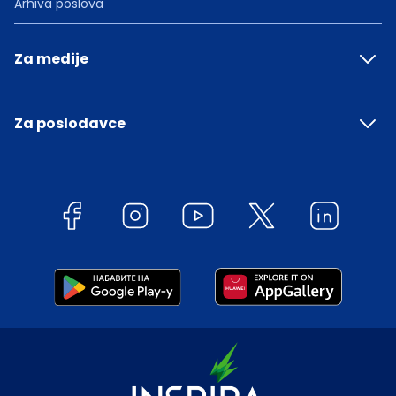
Arhiva poslova
Za medije
Za poslodavce