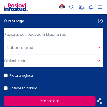
Pretraga
Pozicija, poslodavac ili ključna reč
Pozicija, poslodavac ili ključna reč
Izaberite grad
Grad
Oblast rada
Oblast rada
Plata u oglasu
Poslovi za mlade
Pretražite