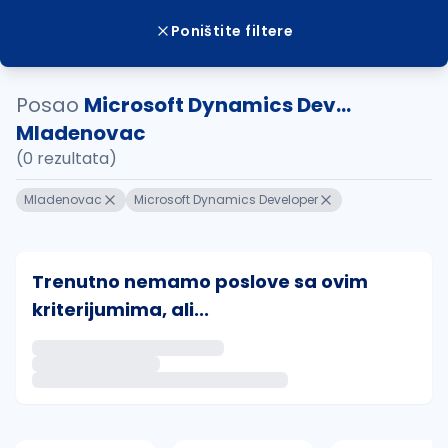
Poništite filtere
Posao
Microsoft Dynamics Dev...
Mladenovac
(0 rezultata)
Mladenovac
Microsoft Dynamics Developer
Trenutno nemamo poslove sa ovim
kriterijumima, ali...
Ako sačuvate ovu pretragu, obavestićemo vas putem 