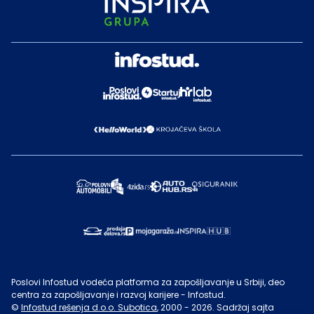
Poslovi Infostud vodeća platforma za zapošljavanje u Srbiji, deo
centra za zapošljavanje i razvoj karijere - Infostud.
©
Infostud rešenja d.o.o. Subotica
, 2000 -
2026
. Sadržaj sajta