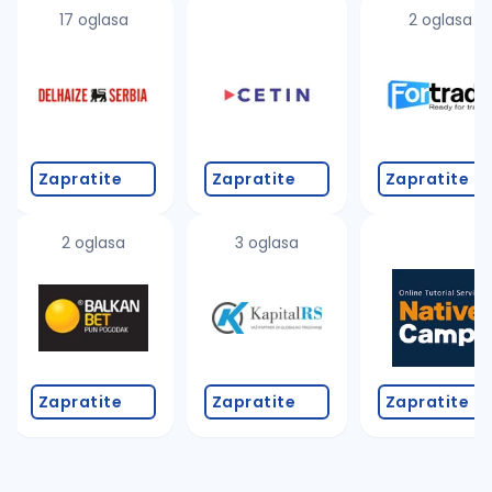
uvajte pretragu
17 oglasa
2 oglasa
Takođe možete da:
proverite pravopisne greške (koristite č, ć, š, đ, ž,
povećajte radijus za odabrani grad
promenite odabrane filtere pretrage
Zapratite
Zapratite
Zapratite
2 oglasa
3 oglasa
Zapratite
Zapratite
Zapratite