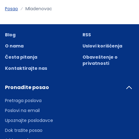
Posao
Mladenovac
Blog
RSS
O nama
Uslovi korišćenja
Česta pitanja
Obaveštenje o
privatnosti
Kontaktirajte nas
Pronađite posao
Pretraga poslova
Poslovi na email
Upoznajte poslodavce
Dok tražite posao