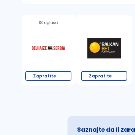
Sačuvajte pretragu
18 oglasa
Takođe možete da:
proverite pravopisne greške (koristite č, ć,
povećajte radijus za odabrani grad
promenite odabrane filtere pretrage
Zapratite
Zapratite
Saznajte da li zara