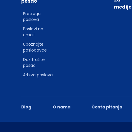
posao
medije
Pretraga
poslova
Poslovi na
email
Upoznajte
poslodavce
Dok tražite
posao
Arhiva poslova
Blog
O nama
Česta pitanja