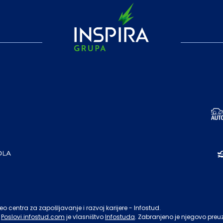
o centra za zapošljavanje i razvoj karijere - Infostud.
Poslovi.infostud.com
je vlasništvo
Infostuda
. Zabranjeno je njegovo preu