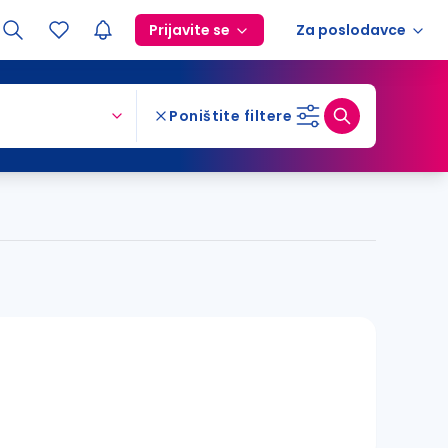
Prijavite se
Za poslodavce
Poništite filtere