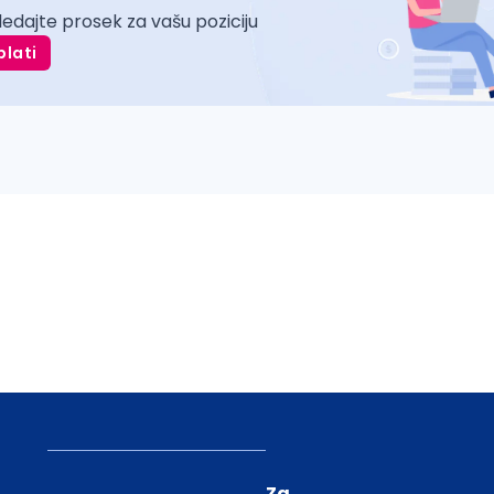
ledajte prosek za vašu poziciju
plati
Za