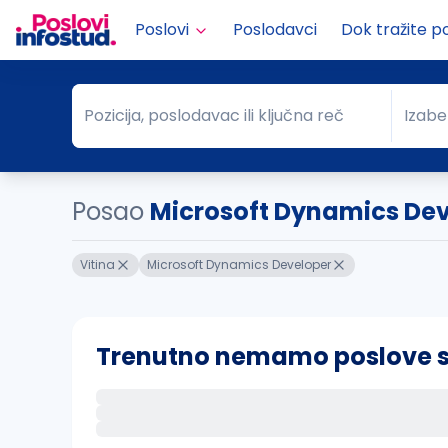
Poslovi
Poslodavci
Dok tražite p
Pozicija, poslodavac ili ključna reč
Izabe
Pozicija, poslodavac ili ključna reč
Grad
Posao
Microsoft Dynamics Dev.
Vitina
Microsoft Dynamics Developer
Trenutno nemamo poslove sa 
Ako sačuvate ovu pretragu, obavestićemo va