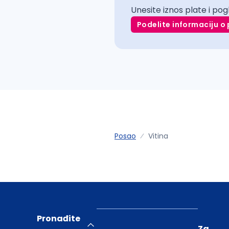
Unesite iznos plate i pog
Podelite informaciju o 
Posao
Vitina
Pronađite
Za