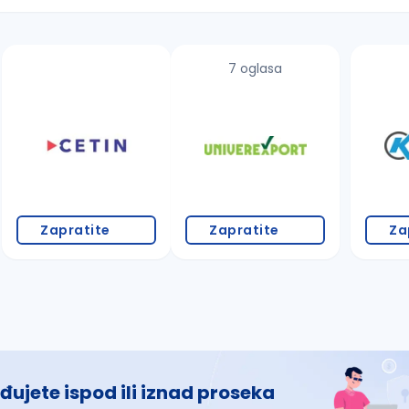
7 oglasa
 š, đ, ž, dž)
Zapratite
Zapratite
Za
đujete ispod ili iznad proseka