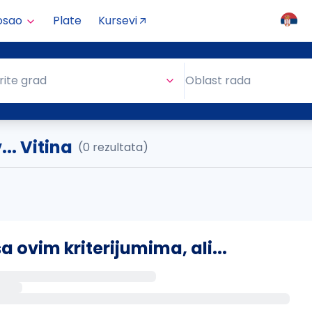
osao
Plate
Kursevi
Oblast rada
rite grad
Oblast rada
.. Vitina
(0 rezultata)
ovim kriterijumima, ali...
s putem email-a kada se pojave novi poslovi.