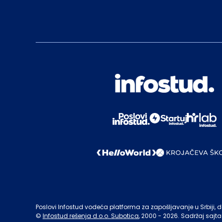
Poslovi Infostud vodeća platforma za zapošljavanje u Srbiji, de
©
Infostud rešenja d.o.o. Subotica
, 2000 -
2026
. Sadržaj sajta