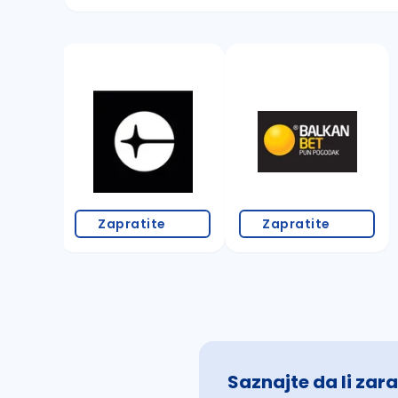
Sačuvajte pretragu
Takođe možete da:
proverite pravopisne greške (koristite č, ć,
povećajte radijus za odabrani grad
promenite odabrane filtere pretrage
Zapratite
Zapratite
Saznajte da li zara