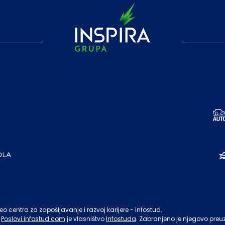
o centra za zapošljavanje i razvoj karijere - Infostud.
Poslovi.infostud.com
je vlasništvo
Infostuda
. Zabranjeno je njegovo preu