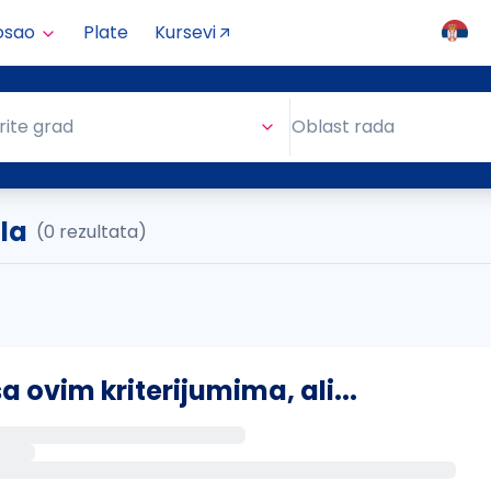
osao
Plate
Kursevi
Oblast rada
rite grad
Oblast rada
la
(0 rezultata)
ovim kriterijumima, ali...
s putem email-a kada se pojave novi poslovi.