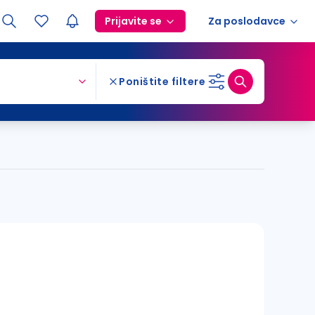
Prijavite se
Za poslodavce
Poništite filtere