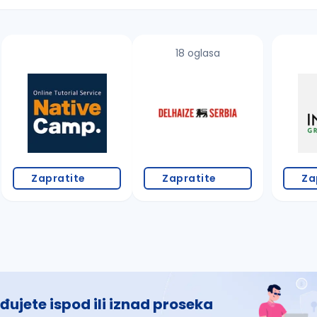
18 oglasa
 š, đ, ž, dž)
Zapratite
Zapratite
Za
đujete ispod ili iznad proseka