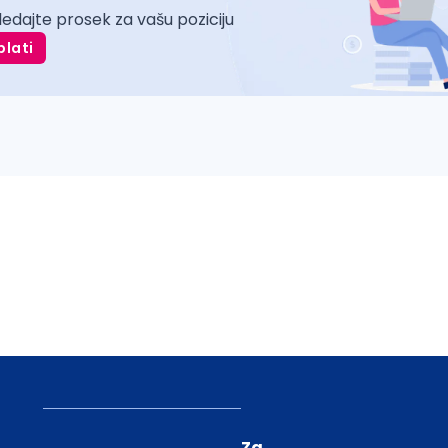
ledajte prosek za vašu poziciju
plati
Za