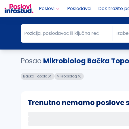
Poslovi
Poslodavci
Dok tražite p
Pozicija, poslodavac ili ključna reč
Izabe
Pozicija, poslodavac ili ključna reč
Grad
Posao
Mikrobiolog Bačka Topo
Bačka Topola
Mikrobiolog
Trenutno nemamo poslove sa 
Ako sačuvate ovu pretragu, obavestićemo va