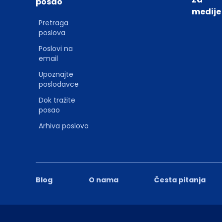
posao
medije
Pretraga
poslova
Poslovi na
email
Upoznajte
poslodavce
Dok tražite
posao
Arhiva poslova
Blog
O nama
Česta pitanja