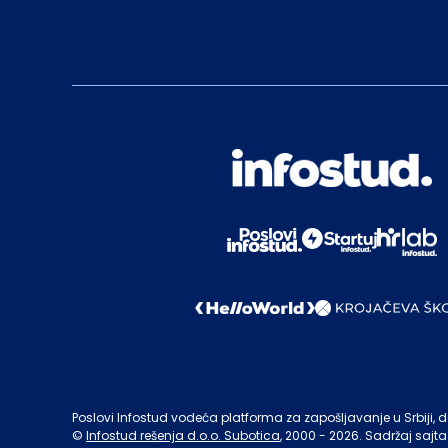
Poslovi Infostud vodeća platforma za zapošljavanje u Srbiji, de
©
Infostud rešenja d.o.o. Subotica
, 2000 -
2026
. Sadržaj sajta