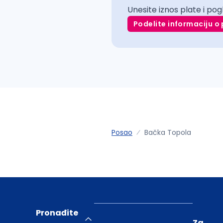
Unesite iznos plate i pog
Podelite informaciju o 
Posao
Bačka Topola
Pronađite
Za