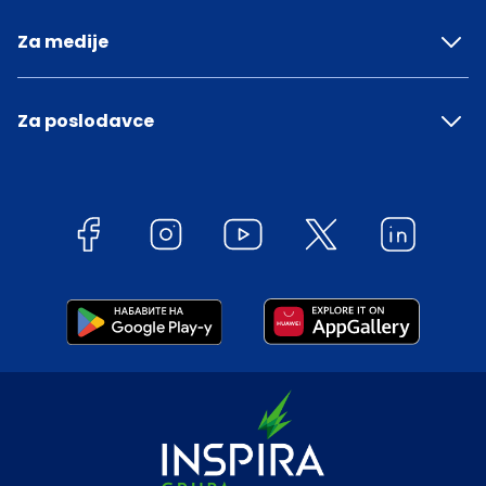
Za medije
Za poslodavce