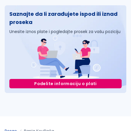
Saznajte da li zarađujete ispod ili iznad
proseka
Unesite iznos plate i pogledajte prosek za vašu poziciju
Podelite informaciju o plati
Posao
Banja Koviljača