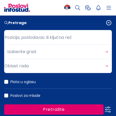
Pretraga
Pozicija, poslodavac ili ključna reč
Pozicija, poslodavac ili ključna reč
Izaberite grad
Grad
Oblast rada
Oblast rada
Plata u oglasu
Poslovi za mlade
Pretražite