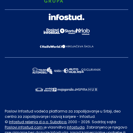
Poslovi Infostud vodeća platforma za zapošljavanje u Srbiji, deo
centra za zapošljavanje i razvoj karijere - Infostud.
©
Infostud rešenja d.o.o. Subotica
, 2000 -
2026
. Sadržaj sajta
Poslovi.infostud.com
je vlasništvo
Infostuda
. Zabranjeno je njegovo
preuzimanje bez dozvole
Infostuda
, zarad komercijalne upotrebe ili