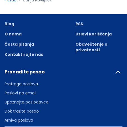
Blog
RSS
O nama
Uslovi korišćenja
Česta pitanja
Obaveštenje o
privatnosti
Kontaktirajte nas
Pronađite posao
Pretraga poslova
Poslovi na email
Upoznajte poslodavce
Dok tražite posao
Arhiva poslova