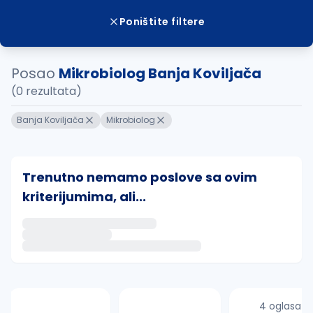
Poništite filtere
Posao
Mikrobiolog Banja Koviljača
(0 rezultata)
Banja Koviljača
Mikrobiolog
Trenutno nemamo poslove sa ovim
kriterijumima, ali...
Ako sačuvate ovu pretragu, obavestićemo vas putem 
uvajte pretragu
4 oglasa