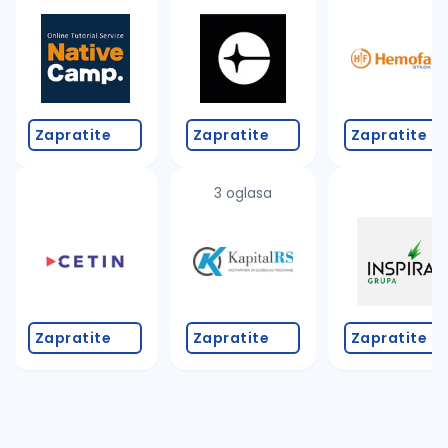
Takođe možete da:
proverite pravopisne greške (koristite č, ć, š, đ, ž,
povećajte radijus za odabrani grad
promenite odabrane filtere pretrage
Zapratite
Zapratite
Zapratite
3 oglasa
Zapratite
Zapratite
Zapratite