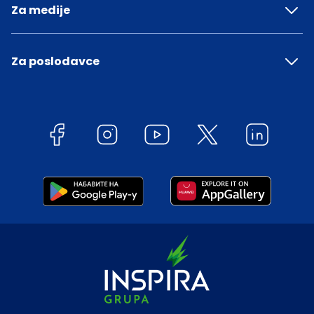
Za medije
Za poslodavce