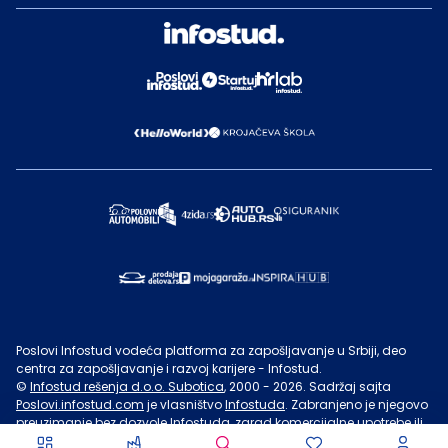
Poslovi Infostud vodeća platforma za zapošljavanje u Srbiji, deo
centra za zapošljavanje i razvoj karijere - Infostud.
©
Infostud rešenja d.o.o. Subotica
, 2000 -
2026
. Sadržaj sajta
Poslovi.infostud.com
je vlasništvo
Infostuda
. Zabranjeno je njegovo
preuzimanje bez dozvole
Infostuda
, zarad komercijalne upotrebe ili
u druge svrhe, osim za lične potrebe posetilaca sajta.
Uslovi