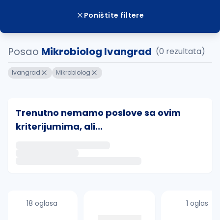
Poništite filtere
Posao
Mikrobiolog Ivangrad
(0 rezultata)
Ivangrad
Mikrobiolog
Trenutno nemamo poslove sa ovim
kriterijumima, ali...
Ako sačuvate ovu pretragu, obavestićemo vas putem 
uvajte pretragu
18 oglasa
1 oglas