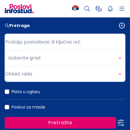
Pretraga
Pozicija, poslodavac ili ključna reč
Pozicija, poslodavac ili ključna reč
Izaberite grad
Grad
Oblast rada
Oblast rada
Plata u oglasu
Poslovi za mlade
Pretražite