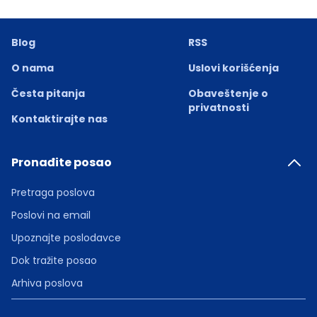
Blog
RSS
O nama
Uslovi korišćenja
Česta pitanja
Obaveštenje o
privatnosti
Kontaktirajte nas
Pronađite posao
Pretraga poslova
Poslovi na email
Upoznajte poslodavce
Dok tražite posao
Arhiva poslova