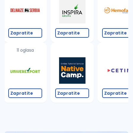
Takođe možete da:
proverite pravopisne greške (koristite č, ć, š, đ, ž,
povećajte radijus za odabrani grad
promenite odabrane filtere pretrage
Zapratite
Zapratite
Zapratite
11 oglasa
Zapratite
Zapratite
Zapratite