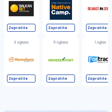
Takođe možete da:
proverite pravopisne greške (koristite č, ć, š, đ, ž,
povećajte radijus za odabrani grad
promenite odabrane filtere pretrage
Zapratite
Zapratite
Zapratite
3 oglasa
11 oglasa
1 oglas
Zapratite
Zapratite
Zapratite