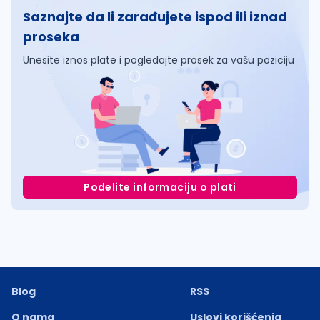
Saznajte da li zarađujete ispod ili iznad
proseka
Unesite iznos plate i pogledajte prosek za vašu poziciju
Podelite informaciju o plati
Blog
RSS
O nama
Uslovi korišćenja