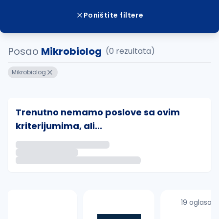
Poništite filtere
Posao
Mikrobiolog
(0 rezultata)
Mikrobiolog
Trenutno nemamo poslove sa ovim
kriterijumima, ali...
Ako sačuvate ovu pretragu, obavestićemo vas putem 
uvajte pretragu
19 oglasa