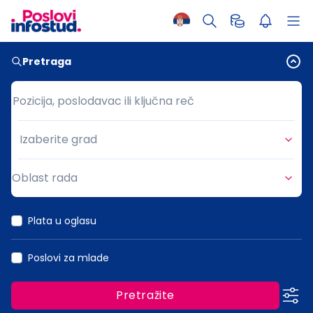
Pretraga
Pozicija, poslodavac ili ključna reč
Pozicija, poslodavac ili ključna reč
Izaberite grad
Grad
Oblast rada
Oblast rada
Plata u oglasu
Poslovi za mlade
Pretražite