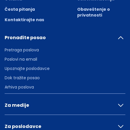
Česta pitanja
Obaveštenje o
privatnosti
Kontaktirajte nas
Pronađite posao
Pretraga poslova
Poslovi na email
Upoznajte poslodavce
Dok tražite posao
Arhiva poslova
Za medije
Za poslodavce