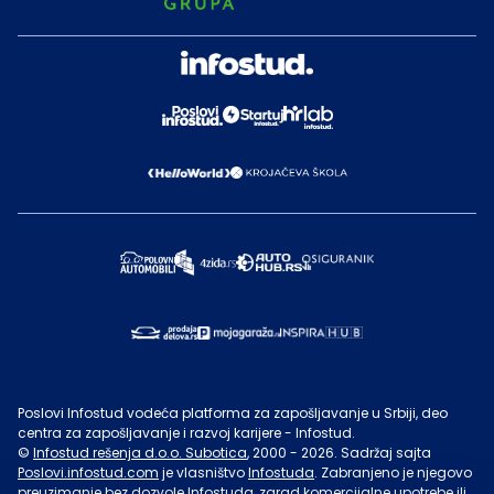
Poslovi Infostud vodeća platforma za zapošljavanje u Srbiji, deo
centra za zapošljavanje i razvoj karijere - Infostud.
©
Infostud rešenja d.o.o. Subotica
, 2000 -
2026
. Sadržaj sajta
Poslovi.infostud.com
je vlasništvo
Infostuda
. Zabranjeno je njegovo
preuzimanje bez dozvole
Infostuda
, zarad komercijalne upotrebe ili