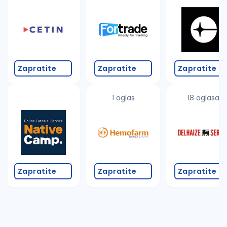
Takođe možete da:
proverite pravopisne greške (koristite č, ć, š, đ, ž,
povećajte radijus za odabrani grad
promenite odabrane filtere pretrage
Zapratite
Zapratite
Zapratite
1 oglas
18 oglasa
Zapratite
Zapratite
Zapratite