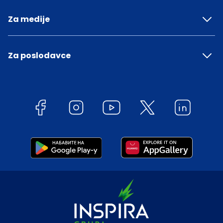
Za medije
Za poslodavce