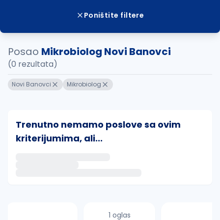
Poništite filtere
Posao
Mikrobiolog Novi Banovci
(0 rezultata)
Novi Banovci
Mikrobiolog
Trenutno nemamo poslove sa ovim
kriterijumima, ali...
Ako sačuvate ovu pretragu, obavestićemo vas putem 
uvajte pretragu
1 oglas