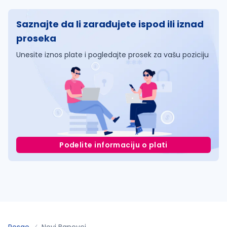
Saznajte da li zarađujete ispod ili iznad
proseka
Unesite iznos plate i pogledajte prosek za vašu poziciju
Podelite informaciju o plati
Posao
Novi Banovci