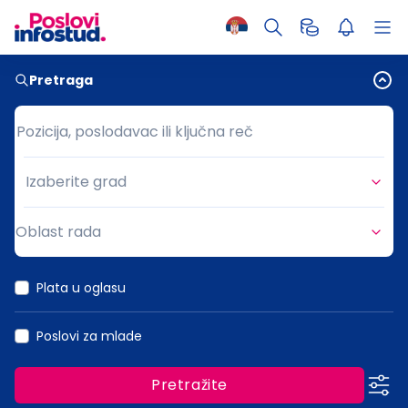
Pretraga
Pozicija, poslodavac ili ključna reč
Pozicija, poslodavac ili ključna reč
Izaberite grad
Grad
Oblast rada
Oblast rada
Plata u oglasu
Poslovi za mlade
Pretražite