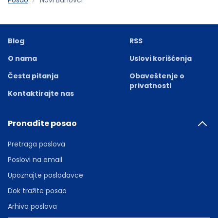
Blog
RSS
O nama
Uslovi korišćenja
Česta pitanja
Obaveštenje o
privatnosti
Kontaktirajte nas
Pronađite posao
Pretraga poslova
Poslovi na email
Upoznajte poslodavce
Dok tražite posao
Arhiva poslova