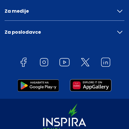
Za medije
Za poslodavce