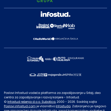
Poslovi Infostud vodeća platforma za zapošljavanje u Srbiji, deo
centra za zapošljavanje i razvoj karijere - Infostud.
©
Infostud rešenja d.o.o. Subotica
, 2000 -
2026
. Sadržaj sajta
Poslovi.infostud.com
je vlasništvo
Infostuda
. Zabranjeno je njegovo
preuzimanje bez dozvole
Infostuda
, zarad komercijalne upotrebe ili