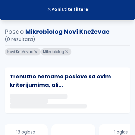
Poništite filtere
Posao
Mikrobiolog Novi Kneževac
(0 rezultata)
Novi Kneževac
Mikrobiolog
Trenutno nemamo poslove sa ovim
kriterijumima, ali...
Ako sačuvate ovu pretragu, obavestićemo vas putem 
uvajte pretragu
18 oglasa
1 oglas