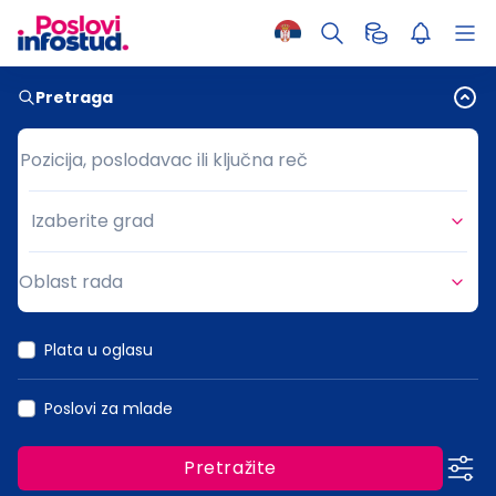
Pretraga
Pozicija, poslodavac ili ključna reč
Pozicija, poslodavac ili ključna reč
Izaberite grad
Grad
Oblast rada
Oblast rada
Plata u oglasu
Poslovi za mlade
Pretražite