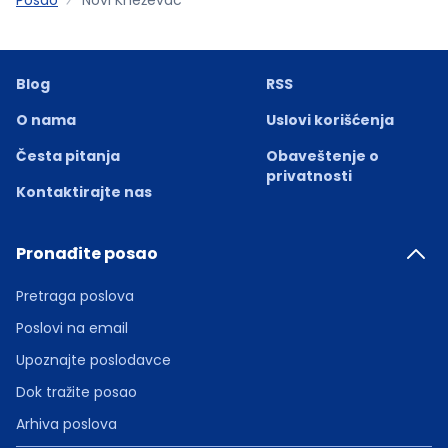
Blog
RSS
O nama
Uslovi korišćenja
Česta pitanja
Obaveštenje o
privatnosti
Kontaktirajte nas
Pronađite posao
Pretraga poslova
Poslovi na email
Upoznajte poslodavce
Dok tražite posao
Arhiva poslova