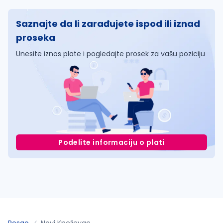
Saznajte da li zarađujete ispod ili iznad
proseka
Unesite iznos plate i pogledajte prosek za vašu poziciju
Podelite informaciju o plati
Posao
Novi Kneževac