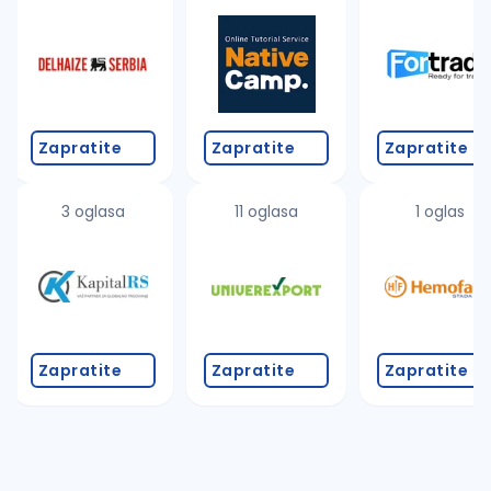
Takođe možete da:
proverite pravopisne greške (koristite č, ć, š, đ, ž,
povećajte radijus za odabrani grad
promenite odabrane filtere pretrage
Zapratite
Zapratite
Zapratite
3 oglasa
11 oglasa
1 oglas
Zapratite
Zapratite
Zapratite