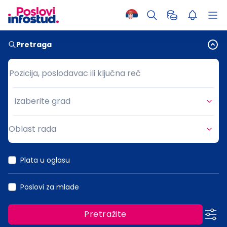
Pretraga
Pozicija, poslodavac ili ključna reč
Pozicija, poslodavac ili ključna reč
Izaberite grad
Grad
Oblast rada
Oblast rada
Plata u oglasu
Poslovi za mlade
Pretražite