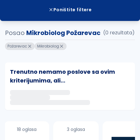
Poništite filtere
Posao
Mikrobiolog Požarevac
(0 rezultata)
Požarevac
Mikrobiolog
Trenutno nemamo poslove sa ovim
kriterijumima, ali...
Ako sačuvate ovu pretragu, obavestićemo vas putem 
uvajte pretragu
18 oglasa
3 oglasa