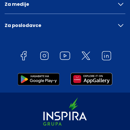
Za medije
Za poslodavce