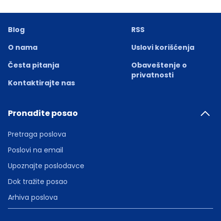
Blog
RSS
O nama
Uslovi korišćenja
Česta pitanja
Obaveštenje o
privatnosti
Kontaktirajte nas
Pronađite posao
Pretraga poslova
Poslovi na email
Upoznajte poslodavce
Dok tražite posao
Arhiva poslova