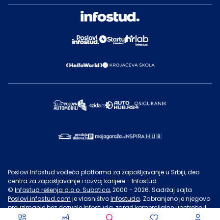
Poslovi Infostud vodeća platforma za zapošljavanje u Srbiji, deo
centra za zapošljavanje i razvoj karijere - Infostud.
©
Infostud rešenja d.o.o. Subotica
, 2000 -
2026
. Sadržaj sajta
Poslovi.infostud.com
je vlasništvo
Infostuda
. Zabranjeno je njegovo
preuzimanje bez dozvole
Infostuda
, zarad komercijalne upotrebe ili
u druge svrhe, osim za lične potrebe posetilaca sajta.
Uslovi