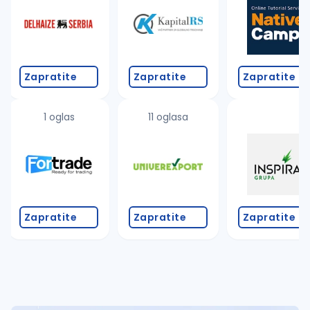
Takođe možete da:
proverite pravopisne greške (koristite č, ć, š, đ, ž,
povećajte radijus za odabrani grad
promenite odabrane filtere pretrage
Zapratite
Zapratite
Zapratite
1 oglas
11 oglasa
Zapratite
Zapratite
Zapratite