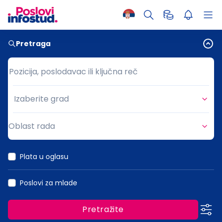
Pretraga
Pozicija, poslodavac ili ključna reč
Pozicija, poslodavac ili ključna reč
Izaberite grad
Grad
Oblast rada
Oblast rada
Plata u oglasu
Poslovi za mlade
Pretražite