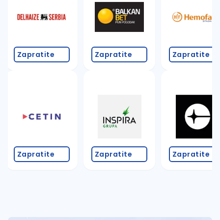
Takođe možete da:
proverite pravopisne greške (koristite č, ć, š, đ, ž,
povećajte radijus za odabrani grad
promenite odabrane filtere pretrage
Zapratite
Zapratite
Zapratite
Zapratite
Zapratite
Zapratite