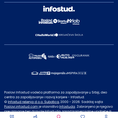
Poslovi Infostud vodeća platforma za zapošljavanje u Srbiji, deo
centra za zapošljavanje i razvoj karijere - Infostud.
©
Infostud rešenja d.o.o. Subotica
, 2000 -
2026
. Sadržaj sajta
Poslovi.infostud.com
je vlasništvo
Infostuda
. Zabranjeno je njegovo
preuzimanje bez dozvole
Infostuda
, zarad komercijalne upotrebe ili
u druge svrhe, osim za lične potrebe posetilaca sajta.
Uslovi