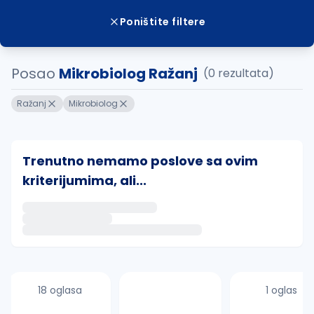
Poništite filtere
Posao
Mikrobiolog Ražanj
(0 rezultata)
Ražanj
Mikrobiolog
Trenutno nemamo poslove sa ovim
kriterijumima, ali...
Ako sačuvate ovu pretragu, obavestićemo vas putem 
uvajte pretragu
18 oglasa
1 oglas