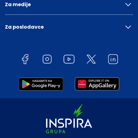
Za medije
Za poslodavce