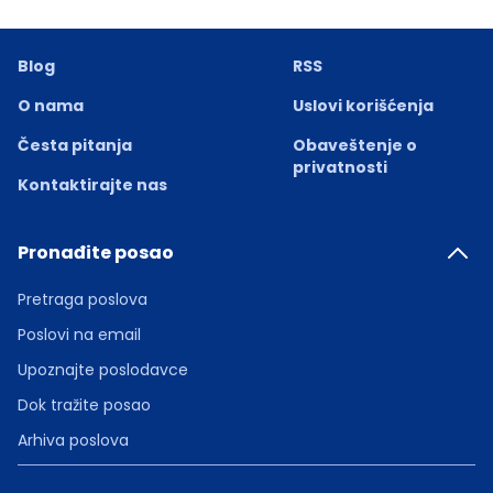
Blog
RSS
O nama
Uslovi korišćenja
Česta pitanja
Obaveštenje o
privatnosti
Kontaktirajte nas
Pronađite posao
Pretraga poslova
Poslovi na email
Upoznajte poslodavce
Dok tražite posao
Arhiva poslova