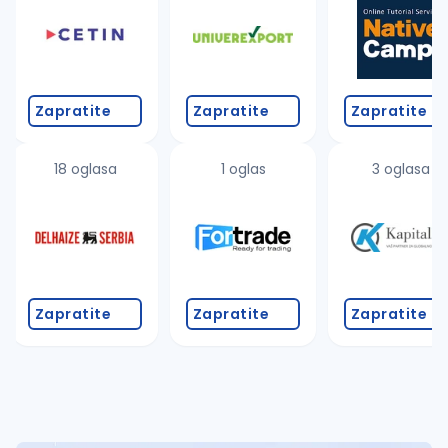
Takođe možete da:
proverite pravopisne greške (koristite č, ć, š, đ, ž,
povećajte radijus za odabrani grad
promenite odabrane filtere pretrage
Zapratite
Zapratite
Zapratite
18 oglasa
1 oglas
3 oglasa
Zapratite
Zapratite
Zapratite