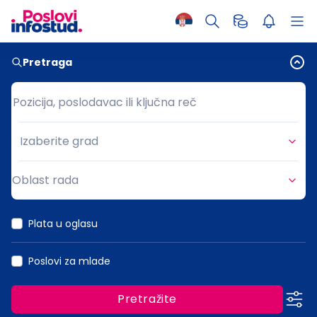
Pretraga
Pozicija, poslodavac ili ključna reč
Pozicija, poslodavac ili ključna reč
Izaberite grad
Grad
Oblast rada
Oblast rada
Plata u oglasu
Poslovi za mlade
Pretražite