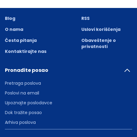
Blog
RSS
O nama
Uslovi korišćenja
Česta pitanja
Obaveštenje o
privatnosti
Kontaktirajte nas
Pronađite posao
Pretraga poslova
Poslovi na email
Upoznajte poslodavce
Dok tražite posao
Arhiva poslova