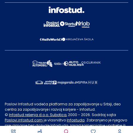
Poslovi Infostud vodeća platforma za zapošljavanje u Srbiji, deo
centra za zapošljavanje i razvoj karijere - Infostud.
©
Infostud rešenja d.o.o. Subotica
, 2000 -
2026
. Sadržaj sajta
Poslovi.infostud.com
je vlasništvo
Infostuda
. Zabranjeno je njegovo
preuzimanje bez dozvole
Infostuda
, zarad komercijalne upotrebe ili
u druge svrhe, osim za lične potrebe posetilaca sajta.
Uslovi