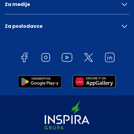
Za medije
Za poslodavce