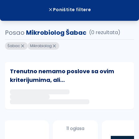
Poništite filtere
Posao
Mikrobiolog Šabac
(0 rezultata)
Šabac
Mikrobiolog
Trenutno nemamo poslove sa ovim
kriterijumima, ali...
Ako sačuvate ovu pretragu, obavestićemo vas putem 
uvajte pretragu
11 oglasa