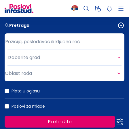
Pretraga
Pozicija, poslodavac ili ključna reč
Pozicija, poslodavac ili ključna reč
Izaberite grad
Grad
Oblast rada
Oblast rada
Plata u oglasu
Poslovi za mlade
Pretražite