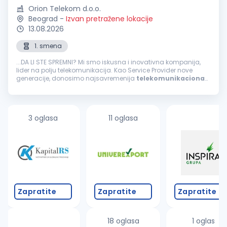
Orion Telekom d.o.o.
Beograd
-
Izvan pretražene lokacije
13.08.2026
1. smena
...DA LI STE SPREMNI? Mi smo iskusna i inovativna kompanija,
lider na polju telekomunikacija. Kao Service Provider nove
generacije, donosimo najsavremenija
telekomunikaciona
rešenja i pratimo digitalnu transformaciju svojih korisnika. U
timu nas ima...
3 oglasa
11 oglasa
Zapratite
Zapratite
Zapratite
18 oglasa
1 oglas