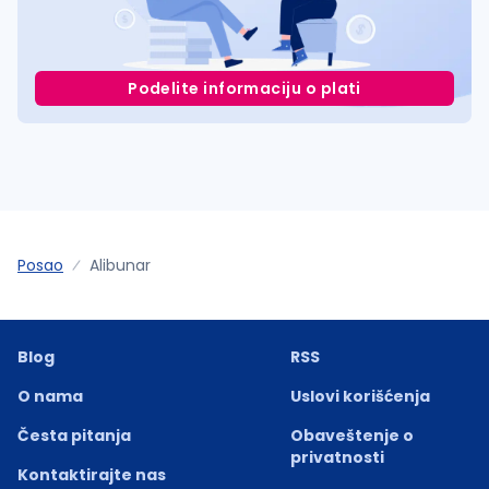
Podelite informaciju o plati
Posao
Alibunar
Blog
RSS
O nama
Uslovi korišćenja
Česta pitanja
Obaveštenje o
privatnosti
Kontaktirajte nas