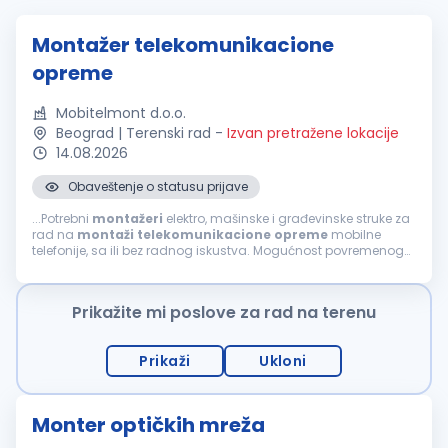
Montažer telekomunikacione
opreme
Mobitelmont d.o.o.
Beograd | Terenski rad
-
Izvan pretražene lokacije
14.08.2026
Obaveštenje o statusu prijave
...Potrebni
montažeri
elektro, mašinske i građevinske struke za
rad na
montaži
telekomunikacione
opreme
mobilne
telefonije, sa ili bez radnog iskustva. Mogućnost povremenog
rada i u inostranstvu. Uslovi: srednja škola ili zanat (III i IV
stepen)...
Prikažite mi poslove za rad na terenu
Prikaži
Ukloni
Monter optičkih mreža