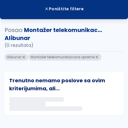
Poništite filtere
Posao
Montažer telekomunikac...
Alibunar
(0 rezultata)
Alibunar
Montažer telekomunikacione opreme
Trenutno nemamo poslove sa ovim
kriterijumima, ali...
Ako sačuvate ovu pretragu, obavestićemo vas putem 