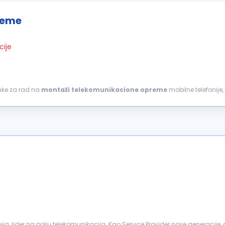
reme
cije
ruke za rad na
montaži
telekomunikacione
opreme
mobilne telefonije
V stepen)...
nija, lider na polju telekomunikacija. Kao Service Provider nove generaci