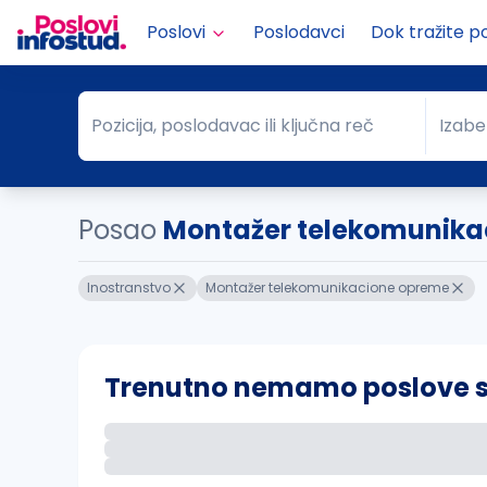
Poslovi
Poslodavci
Dok tražite p
Pozicija, poslodavac ili ključna reč
Izabe
Pozicija, poslodavac ili ključna reč
Grad
Posao
Montažer telekomunikac
Inostranstvo
Montažer telekomunikacione opreme
Trenutno nemamo poslove sa 
Ako sačuvate ovu pretragu, obavestićemo va