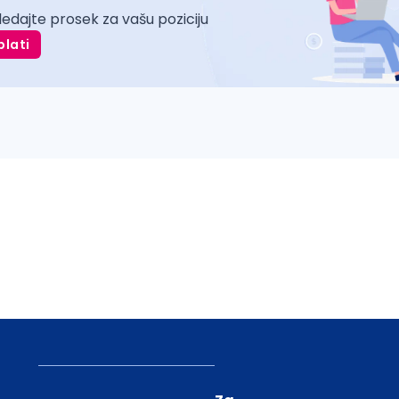
ledajte prosek za vašu poziciju
plati