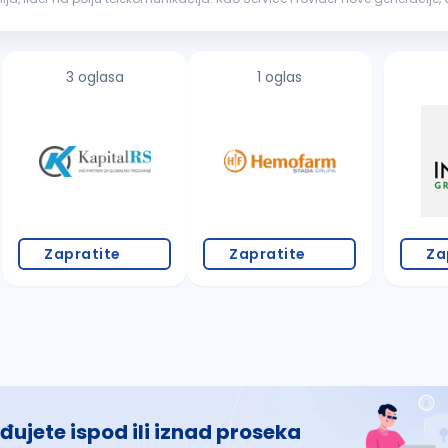
a. U timu nas ima...
3 oglasa
1 oglas
Zapratite
Zapratite
Za
đujete ispod ili iznad proseka