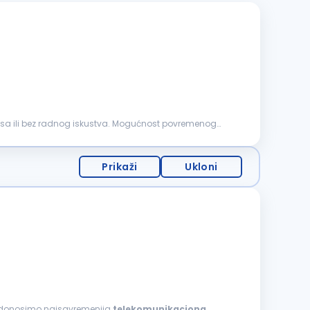
, sa ili bez radnog iskustva. Mogućnost povremenog
Prikaži
Ukloni
je, donosimo najsavremenija
telekomunikaciona