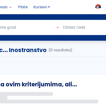
osao
Plate
Kursevi
Oblast rada
rite grad
Oblast rada
... Inostranstvo
(0 rezultata)
ovim kriterijumima, ali...
s putem email-a kada se pojave novi poslovi.