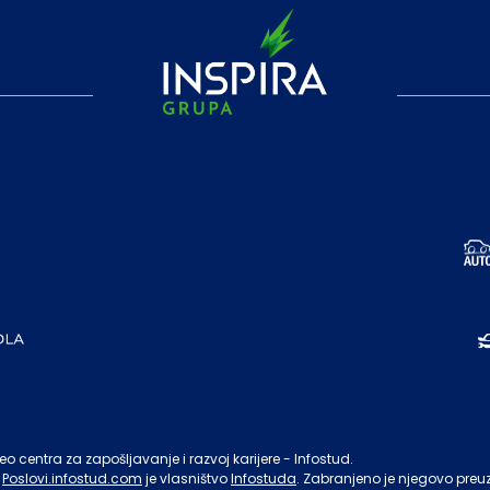
o centra za zapošljavanje i razvoj karijere - Infostud.
Poslovi.infostud.com
je vlasništvo
Infostuda
. Zabranjeno je njegovo preu