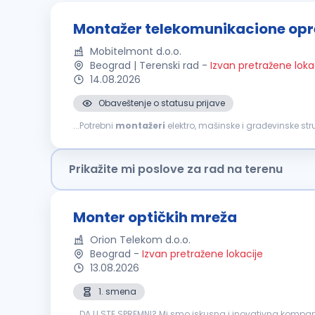
Montažer telekomunikacione op
Mobitelmont d.o.o.
Beograd | Terenski rad
-
Izvan pretražene loka
14.08.2026
Obaveštenje o statusu prijave
...Potrebni
montažeri
elektro, mašinske i građevinske st
rada i u inostranstvu. Uslovi: srednja škola ili zanat (III i I
Prikažite mi poslove za rad na terenu
Monter optičkih mreža
Orion Telekom d.o.o.
Beograd
-
Izvan pretražene lokacije
13.08.2026
1. smena
...DA LI STE SPREMNI? Mi smo iskusna i inovativna kompa