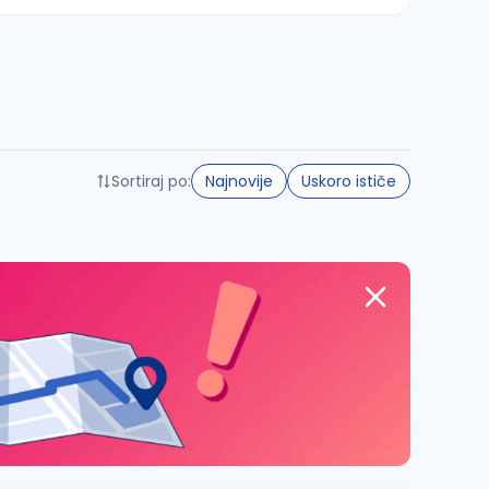
Sortiraj po:
Najnovije
Uskoro ističe