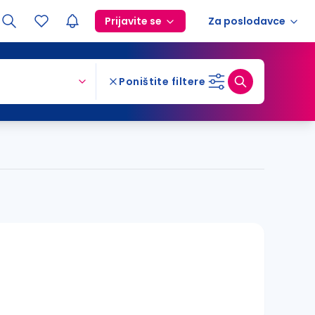
Prijavite se
Za poslodavce
Poništite filtere