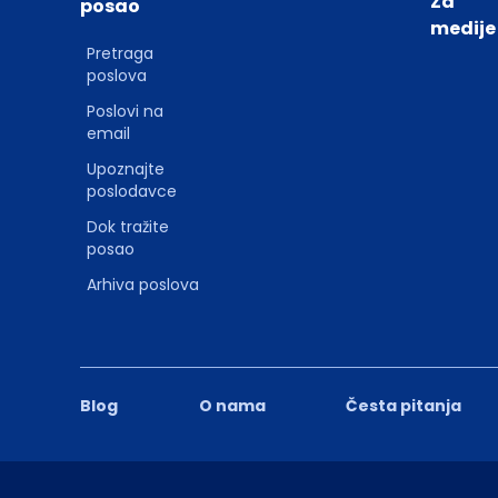
Za
posao
medije
Pretraga
poslova
Poslovi na
email
Upoznajte
poslodavce
Dok tražite
posao
Arhiva poslova
Blog
O nama
Česta pitanja