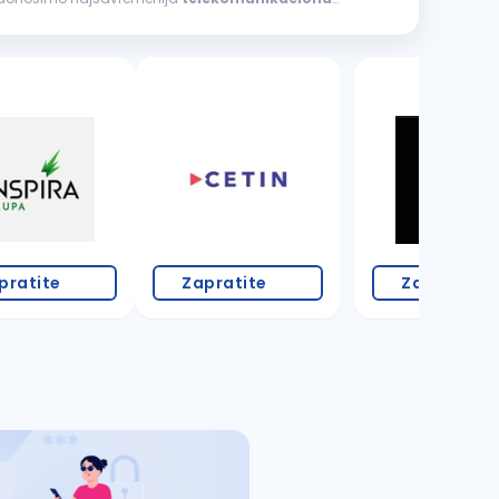
pratite
Zapratite
Zapratite