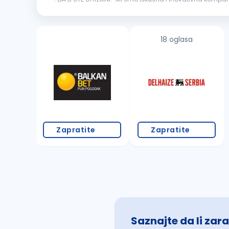
rešenja i pratimo digitalnu transformaciju svojih korisnik
18 oglasa
Zapratite
Zapratite
Saznajte da li zara