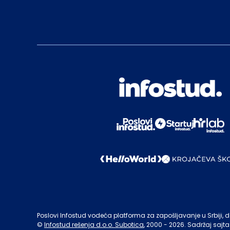
Poslovi Infostud vodeća platforma za zapošljavanje u Srbiji, de
©
Infostud rešenja d.o.o. Subotica
, 2000 -
2026
. Sadržaj sajta