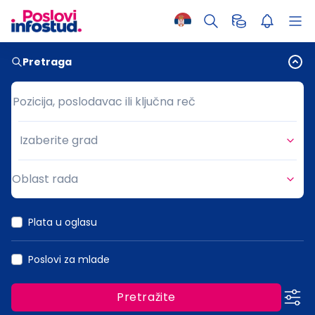
Pretraga
Pozicija, poslodavac ili ključna reč
Pozicija, poslodavac ili ključna reč
Izaberite grad
Grad
Oblast rada
Oblast rada
Plata u oglasu
Poslovi za mlade
Pretražite