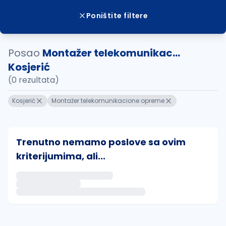
Poništite filtere
Posao
Montažer telekomunikac...
Kosjerić
(0 rezultata)
Kosjerić
Montažer telekomunikacione opreme
Trenutno nemamo poslove sa ovim
kriterijumima, ali...
Ako sačuvate ovu pretragu, obavestićemo vas putem 