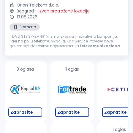
Orion Telekom d.o.o.
Beograd
-
Izvan pretražene lokacije
13.08.2026
1. smena
...DA LI STE SPREMNI? Mi smo iskusna i inovativna kompanija,
lider na polju telekomunikacija. Kao Service Provider nove
generacije, donosimo najsavremenija
telekomunikaciona
rešenja i pratimo digitalnu transformaciju svojih korisnika. U
timu nas ima...
3 oglasa
1 oglas
Zapratite
Zapratite
Zapratite
1 oglas