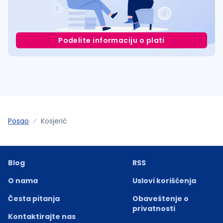
Podelite informaciju o plati
Posao
Kosjerić
Blog
RSS
O nama
Uslovi korišćenja
Česta pitanja
Obaveštenje o
privatnosti
Kontaktirajte nas