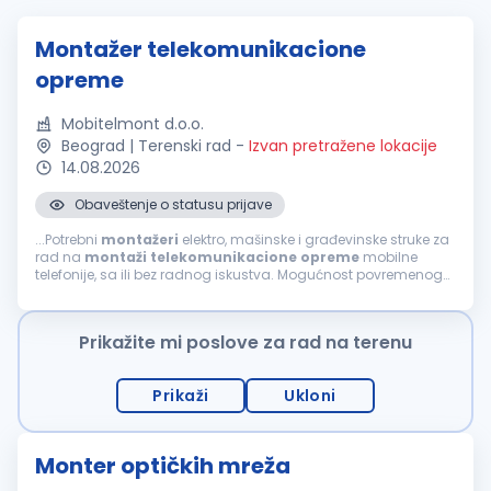
Montažer telekomunikacione
opreme
Mobitelmont d.o.o.
Beograd | Terenski rad
-
Izvan pretražene lokacije
14.08.2026
Obaveštenje o statusu prijave
...Potrebni
montažeri
elektro, mašinske i građevinske struke za
rad na
montaži
telekomunikacione
opreme
mobilne
telefonije, sa ili bez radnog iskustva. Mogućnost povremenog
rada i u inostranstvu. Uslovi: srednja škola ili zanat (III i IV
stepen)...
Prikažite mi poslove za rad na terenu
Prikaži
Ukloni
Monter optičkih mreža