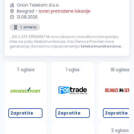
Orion Telekom d.o.o.
Beograd
-
Izvan pretražene lokacije
13.08.2026
1. smena
...DA LI STE SPREMNI? Mi smo iskusna i inovativna kompanija,
lider na polju telekomunikacija. Kao Service Provider nove
generacije, donosimo najsavremenija
telekomunikaciona
rešenja i pratimo digitalnu transformaciju svojih korisnika. U
timu nas ima...
7 oglasa
1 oglas
18 oglasa
Zapratite
Zapratite
Zapratite
3 oglasa