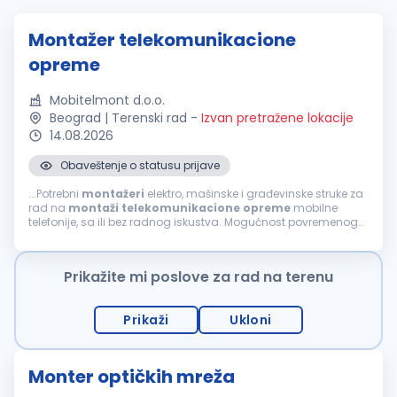
Montažer telekomunikacione
opreme
Mobitelmont d.o.o.
Beograd | Terenski rad
-
Izvan pretražene lokacije
14.08.2026
Obaveštenje o statusu prijave
...Potrebni
montažeri
elektro, mašinske i građevinske struke za
rad na
montaži
telekomunikacione
opreme
mobilne
telefonije, sa ili bez radnog iskustva. Mogućnost povremenog
rada i u inostranstvu. Uslovi: srednja škola ili zanat (III i IV
stepen)...
Prikažite mi poslove za rad na terenu
Prikaži
Ukloni
Monter optičkih mreža