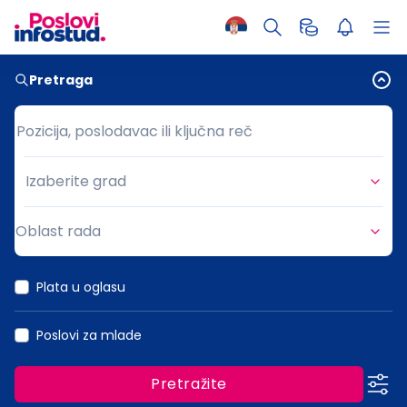
Pretraga
Pozicija, poslodavac ili ključna reč
Pozicija, poslodavac ili ključna reč
Izaberite grad
Grad
Oblast rada
Oblast rada
Plata u oglasu
Poslovi za mlade
Pretražite