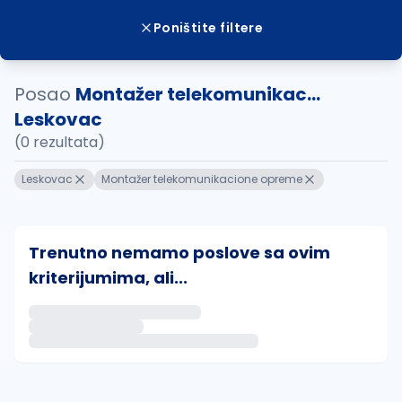
Poništite filtere
Posao
Montažer telekomunikac...
Leskovac
(0 rezultata)
Leskovac
Montažer telekomunikacione opreme
Trenutno nemamo poslove sa ovim
kriterijumima, ali...
Ako sačuvate ovu pretragu, obavestićemo vas putem 