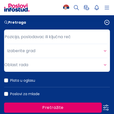
Pretraga
Pozicija, poslodavac ili ključna reč
Pozicija, poslodavac ili ključna reč
Izaberite grad
Grad
Oblast rada
Oblast rada
Plata u oglasu
Poslovi za mlade
Pretražite