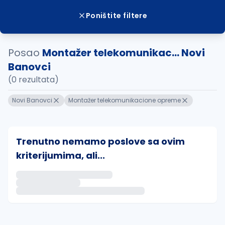
Poništite filtere
Posao
Montažer telekomunikac... Novi
Banovci
(0 rezultata)
Novi Banovci
Montažer telekomunikacione opreme
Trenutno nemamo poslove sa ovim
kriterijumima, ali...
Ako sačuvate ovu pretragu, obavestićemo vas putem 