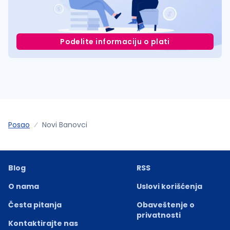
Podelite informaciju o plati
Posao
Novi Banovci
Blog
RSS
O nama
Uslovi korišćenja
Česta pitanja
Obaveštenje o
privatnosti
Kontaktirajte nas