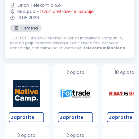
Orion Telekom d.o.o.
Beograd
-
Izvan pretražene lokacije
13.08.2026
1. smena
...DA LI STE SPREMNI? Mi smo iskusna i inovativna kompanija,
lider na polju telekomunikacija. Kao Service Provider nove
generacije, donosimo najsavremenija
telekomunikaciona
rešenja i pratimo digitalnu transformaciju svojih korisnika. U
timu nas ima...
2 oglasa
18 oglasa
Zapratite
Zapratite
Zapratite
3 oglasa
2 oglasa