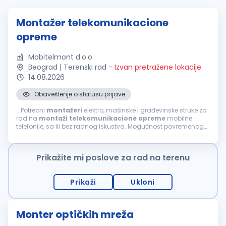
Montažer telekomunikacione
opreme
Mobitelmont d.o.o.
Beograd | Terenski rad
-
Izvan pretražene lokacije
14.08.2026
Obaveštenje o statusu prijave
...Potrebni
montažeri
elektro, mašinske i građevinske struke za
rad na
montaži
telekomunikacione
opreme
mobilne
telefonije, sa ili bez radnog iskustva. Mogućnost povremenog
rada i u inostranstvu. Uslovi: srednja škola ili zanat (III i IV
stepen)...
Prikažite mi poslove za rad na terenu
Prikaži
Ukloni
Monter optičkih mreža