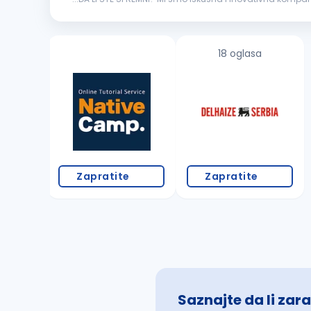
rešenja i pratimo digitalnu transformaciju svojih korisnik
18 oglasa
Zapratite
Zapratite
Saznajte da li zara