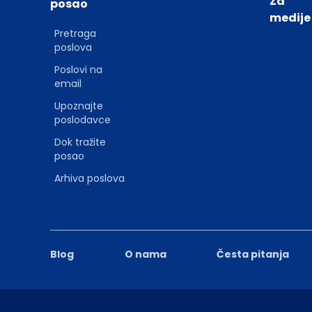
Za
posao
medije
Pretraga
poslova
Poslovi na
email
Upoznajte
poslodavce
Dok tražite
posao
Arhiva poslova
Blog
O nama
Česta pitanja