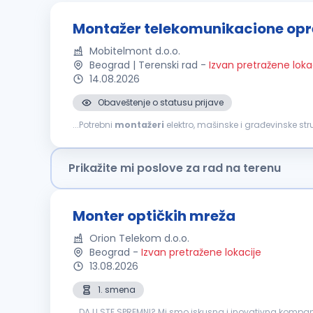
Montažer telekomunikacione op
Mobitelmont d.o.o.
Beograd | Terenski rad
-
Izvan pretražene loka
14.08.2026
Obaveštenje o statusu prijave
...Potrebni
montažeri
elektro, mašinske i građevinske st
rada i u inostranstvu. Uslovi: srednja škola ili zanat (III i I
Prikažite mi poslove za rad na terenu
Monter optičkih mreža
Orion Telekom d.o.o.
Beograd
-
Izvan pretražene lokacije
13.08.2026
1. smena
...DA LI STE SPREMNI? Mi smo iskusna i inovativna kompa