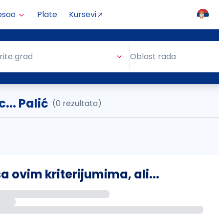
osao
Plate
Kursevi
Oblast rada
rite grad
Oblast rada
.. Palić
(0 rezultata)
ovim kriterijumima, ali...
s putem email-a kada se pojave novi poslovi.