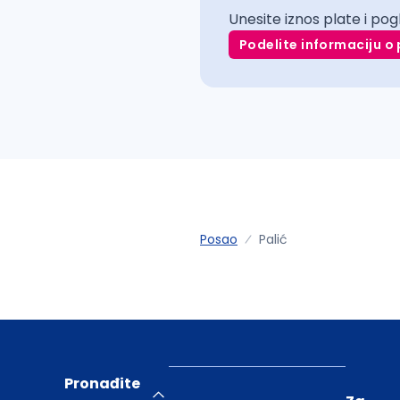
Unesite iznos plate i pog
Podelite informaciju o 
Posao
Palić
Pronađite