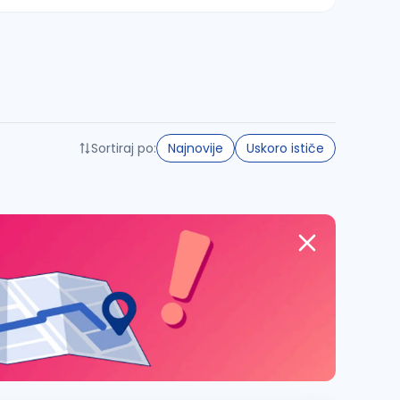
Sortiraj po:
Najnovije
Uskoro ističe