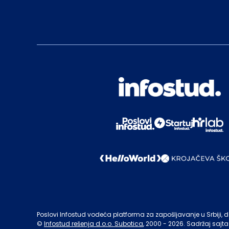
Poslovi Infostud vodeća platforma za zapošljavanje u Srbiji, de
©
Infostud rešenja d.o.o. Subotica
, 2000 -
2026
. Sadržaj sajta