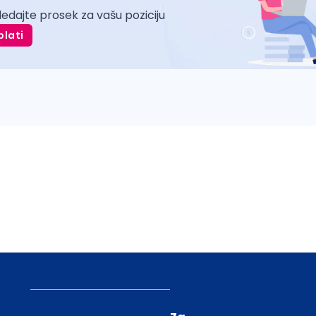
ledajte prosek za vašu poziciju
plati