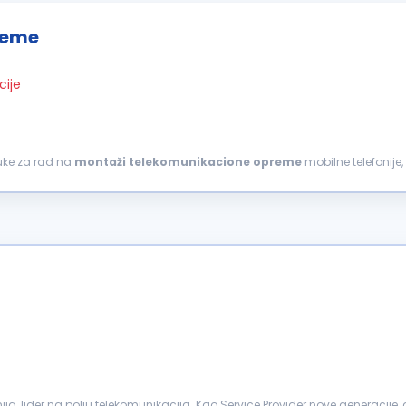
reme
cije
ruke za rad na
montaži
telekomunikacione
opreme
mobilne telefonije
V stepen)...
nija, lider na polju telekomunikacija. Kao Service Provider nove generaci