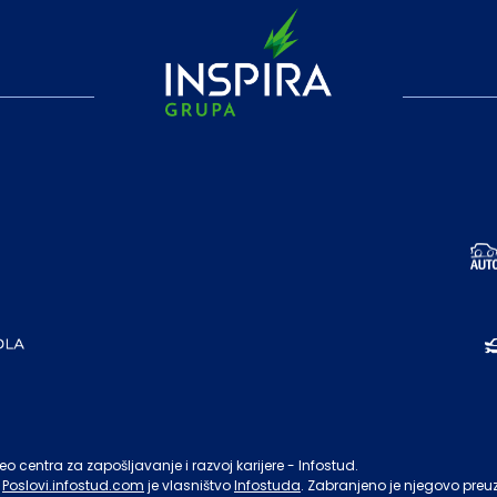
o centra za zapošljavanje i razvoj karijere - Infostud.
Poslovi.infostud.com
je vlasništvo
Infostuda
. Zabranjeno je njegovo preu