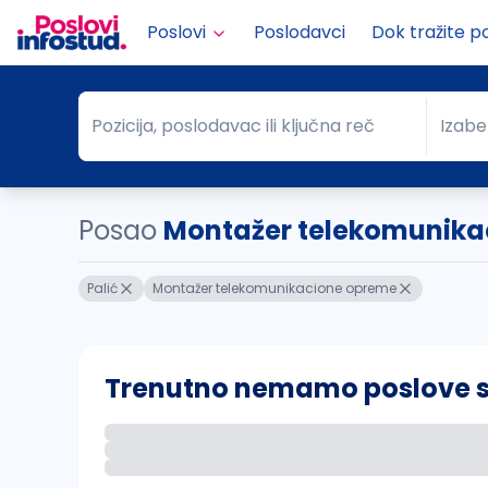
Poslovi
Poslodavci
Dok tražite p
Pozicija, poslodavac ili ključna reč
Izabe
Pozicija, poslodavac ili ključna reč
Grad
Posao
Montažer telekomunikac.
Palić
Montažer telekomunikacione opreme
Trenutno nemamo poslove sa 
Ako sačuvate ovu pretragu, obavestićemo va