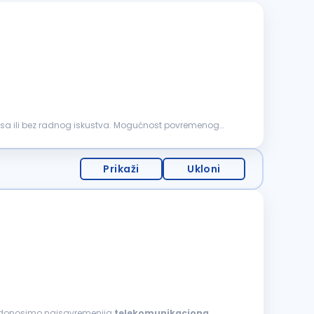
, sa ili bez radnog iskustva. Mogućnost povremenog
Prikaži
Ukloni
je, donosimo najsavremenija
telekomunikaciona