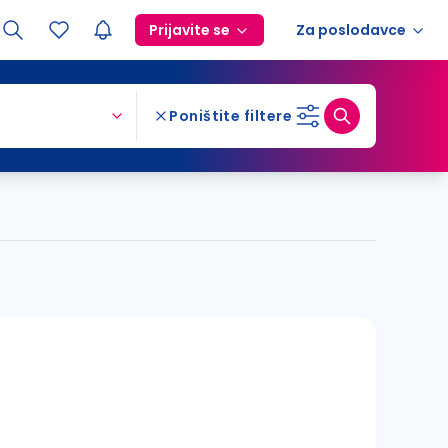
Prijavite se
Za poslodavce
Poništite filtere