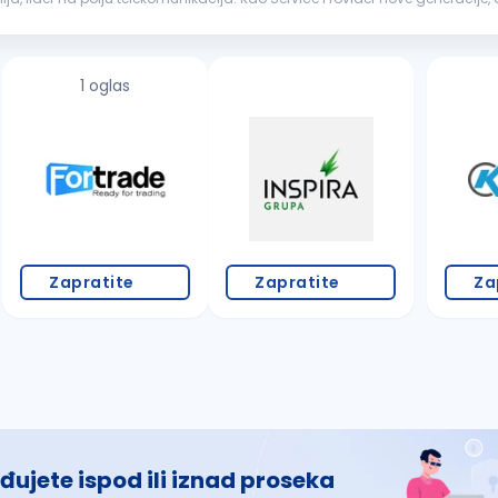
a. U timu nas ima...
1 oglas
Zapratite
Zapratite
Za
đujete ispod ili iznad proseka