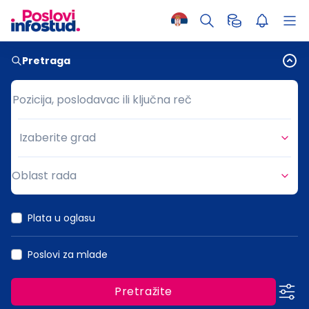
Pretraga
Pozicija, poslodavac ili ključna reč
Pozicija, poslodavac ili ključna reč
Izaberite grad
Grad
Oblast rada
Oblast rada
Plata u oglasu
Poslovi za mlade
Pretražite