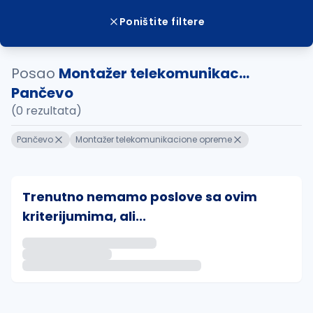
Poništite filtere
Posao
Montažer telekomunikac...
Pančevo
(0 rezultata)
Pančevo
Montažer telekomunikacione opreme
Trenutno nemamo poslove sa ovim
kriterijumima, ali...
Ako sačuvate ovu pretragu, obavestićemo vas putem 