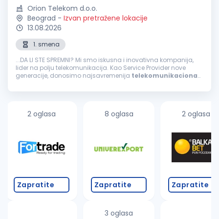
Orion Telekom d.o.o.
Beograd
-
Izvan pretražene lokacije
13.08.2026
1. smena
...DA LI STE SPREMNI? Mi smo iskusna i inovativna kompanija,
lider na polju telekomunikacija. Kao Service Provider nove
generacije, donosimo najsavremenija
telekomunikaciona
rešenja i pratimo digitalnu transformaciju svojih korisnika. U
timu nas ima...
2 oglasa
8 oglasa
2 oglasa
Zapratite
Zapratite
Zapratite
3 oglasa