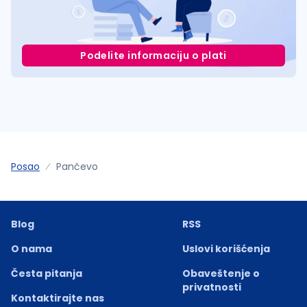
Podelite informaciju o plati
Posao
Pančevo
Blog
RSS
O nama
Uslovi korišćenja
Česta pitanja
Obaveštenje o
privatnosti
Kontaktirajte nas