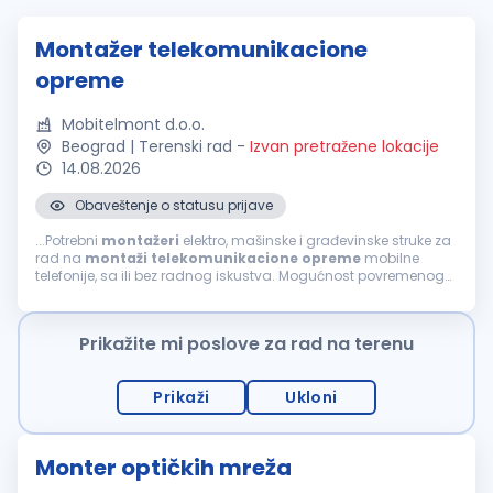
Montažer telekomunikacione
opreme
Mobitelmont d.o.o.
Beograd | Terenski rad
-
Izvan pretražene lokacije
14.08.2026
Obaveštenje o statusu prijave
...Potrebni
montažeri
elektro, mašinske i građevinske struke za
rad na
montaži
telekomunikacione
opreme
mobilne
telefonije, sa ili bez radnog iskustva. Mogućnost povremenog
rada i u inostranstvu. Uslovi: srednja škola ili zanat (III i IV
stepen)...
Prikažite mi poslove za rad na terenu
Prikaži
Ukloni
Monter optičkih mreža