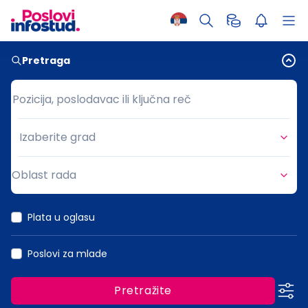
Pretraga
Pozicija, poslodavac ili ključna reč
Pozicija, poslodavac ili ključna reč
Izaberite grad
Grad
Oblast rada
Oblast rada
Plata u oglasu
Poslovi za mlade
Pretražite