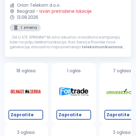
Orion Telekom d.o.o.
Beograd
-
Izvan pretražene lokacije
13.08.2026
1. smena
...DA LI STE SPREMNI? Mi smo iskusna i inovativna kompanija,
lider na polju telekomunikacija. Kao Service Provider nove
generacije, donosimo najsavremenija
telekomunikaciona
rešenja i pratimo digitalnu transformaciju svojih korisnika. U
timu nas ima...
18 oglasa
1 oglas
7 oglasa
Zapratite
Zapratite
Zapratite
3 oglasa
3 oglasa