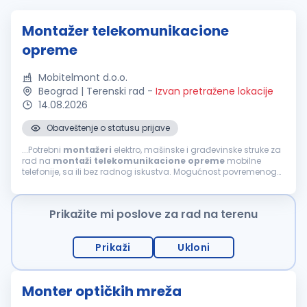
Montažer telekomunikacione
opreme
Mobitelmont d.o.o.
Beograd | Terenski rad
-
Izvan pretražene lokacije
14.08.2026
Obaveštenje o statusu prijave
...Potrebni
montažeri
elektro, mašinske i građevinske struke za
rad na
montaži
telekomunikacione
opreme
mobilne
telefonije, sa ili bez radnog iskustva. Mogućnost povremenog
rada i u inostranstvu. Uslovi: srednja škola ili zanat (III i IV
stepen)...
Prikažite mi poslove za rad na terenu
Prikaži
Ukloni
Monter optičkih mreža