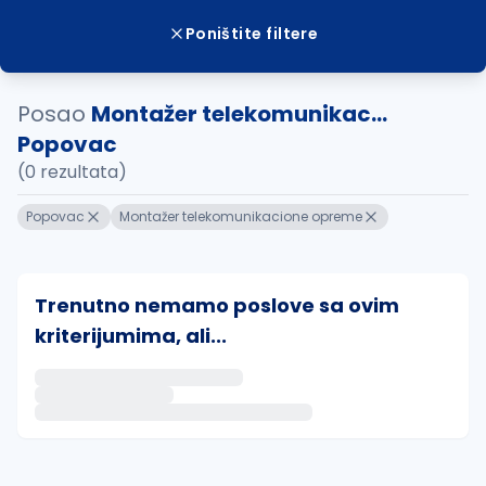
Poništite filtere
Posao
Montažer telekomunikac...
Popovac
(0 rezultata)
Popovac
Montažer telekomunikacione opreme
Trenutno nemamo poslove sa ovim
kriterijumima, ali...
Ako sačuvate ovu pretragu, obavestićemo vas putem 