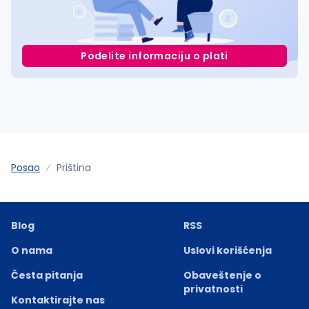
Podelite informaciju o plati
Posao
Priština
Blog
RSS
O nama
Uslovi korišćenja
Česta pitanja
Obaveštenje o
privatnosti
Kontaktirajte nas