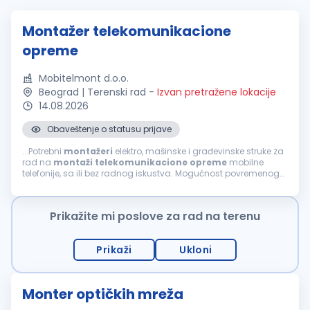
Montažer telekomunikacione
opreme
Mobitelmont d.o.o.
Beograd | Terenski rad
-
Izvan pretražene lokacije
14.08.2026
Obaveštenje o statusu prijave
...Potrebni
montažeri
elektro, mašinske i građevinske struke za
rad na
montaži
telekomunikacione
opreme
mobilne
telefonije, sa ili bez radnog iskustva. Mogućnost povremenog
rada i u inostranstvu. Uslovi: srednja škola ili zanat (III i IV
stepen)...
Prikažite mi poslove za rad na terenu
Prikaži
Ukloni
Monter optičkih mreža