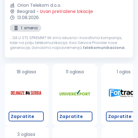
Orion Telekom d.o.o.
Beograd
-
Izvan pretražene lokacije
13.08.2026
1. smena
...DA LI STE SPREMNI? Mi smo iskusna i inovativna kompanija,
lider na polju telekomunikacija. Kao Service Provider nove
generacije, donosimo najsavremenija
telekomunikaciona
rešenja i pratimo digitalnu transformaciju svojih korisnika. U
timu nas ima...
18 oglasa
11 oglasa
1 oglas
Zapratite
Zapratite
Zapratite
3 oglasa