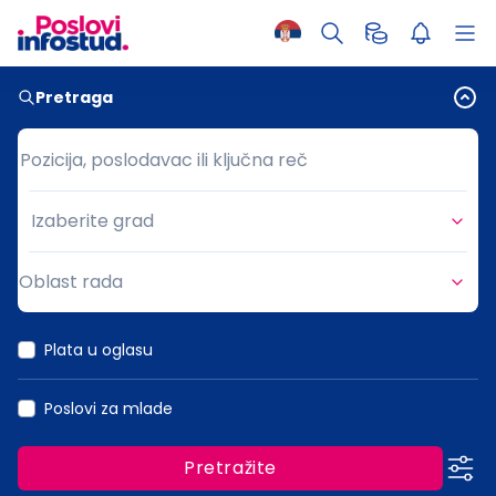
Pretraga
Pozicija, poslodavac ili ključna reč
Pozicija, poslodavac ili ključna reč
Izaberite grad
Grad
Oblast rada
Oblast rada
Plata u oglasu
Poslovi za mlade
Pretražite