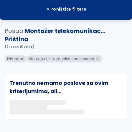
Poništite filtere
Posao
Montažer telekomunikac...
Priština
(0 rezultata)
Priština
Montažer telekomunikacione opreme
Trenutno nemamo poslove sa ovim
kriterijumima, ali...
Ako sačuvate ovu pretragu, obavestićemo vas putem 