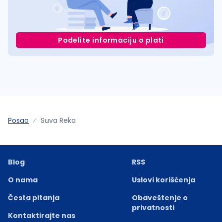
Podelite informaciju o plati
Posao
Suva Reka
Blog
RSS
O nama
Uslovi korišćenja
Česta pitanja
Obaveštenje o
privatnosti
Kontaktirajte nas