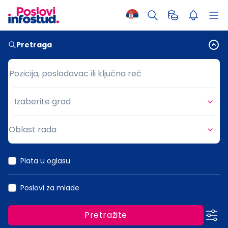
Pretraga
Pozicija, poslodavac ili ključna reč
Pozicija, poslodavac ili ključna reč
Izaberite grad
Grad
Oblast rada
Oblast rada
Plata u oglasu
Poslovi za mlade
Pretražite