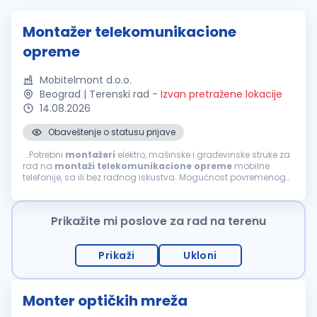
Montažer telekomunikacione
opreme
Mobitelmont d.o.o.
Beograd | Terenski rad
-
Izvan pretražene lokacije
14.08.2026
Obaveštenje o statusu prijave
...Potrebni
montažeri
elektro, mašinske i građevinske struke za
rad na
montaži
telekomunikacione
opreme
mobilne
telefonije, sa ili bez radnog iskustva. Mogućnost povremenog
rada i u inostranstvu. Uslovi: srednja škola ili zanat (III i IV
stepen)...
Prikažite mi poslove za rad na terenu
Prikaži
Ukloni
Monter optičkih mreža