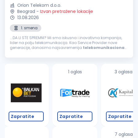
Orion Telekom d.o.o.
Beograd
-
Izvan pretražene lokacije
13.08.2026
1. smena
...DA LI STE SPREMNI? Mi smo iskusna i inovativna kompanija,
lider na polju telekomunikacija. Kao Service Provider nove
generacije, donosimo najsavremenija
telekomunikaciona
rešenja i pratimo digitalnu transformaciju svojih korisnika. U
timu nas ima...
1 oglas
3 oglasa
Zapratite
Zapratite
Zapratite
7 oglasa