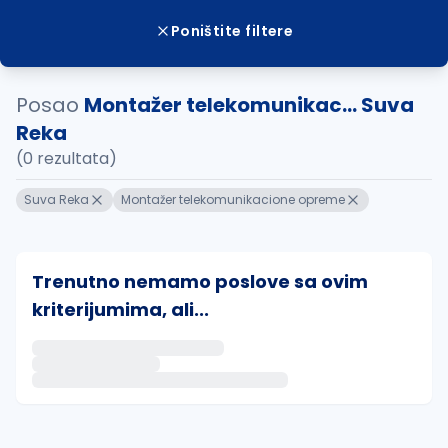
Poništite filtere
Posao
Montažer telekomunikac... Suva
Reka
(0 rezultata)
Suva Reka
Montažer telekomunikacione opreme
Trenutno nemamo poslove sa ovim
kriterijumima, ali...
Ako sačuvate ovu pretragu, obavestićemo vas putem 