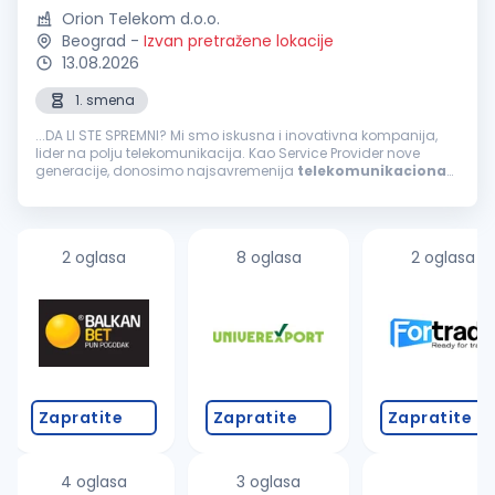
Orion Telekom d.o.o.
Beograd
-
Izvan pretražene lokacije
13.08.2026
1. smena
...DA LI STE SPREMNI? Mi smo iskusna i inovativna kompanija,
lider na polju telekomunikacija. Kao Service Provider nove
generacije, donosimo najsavremenija
telekomunikaciona
rešenja i pratimo digitalnu transformaciju svojih korisnika. U
timu nas ima...
2 oglasa
8 oglasa
2 oglasa
Zapratite
Zapratite
Zapratite
4 oglasa
3 oglasa