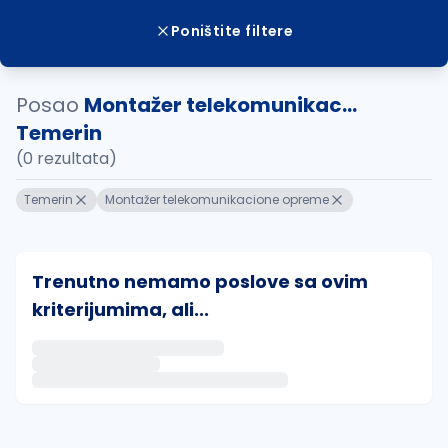
Poništite filtere
Posao
Montažer telekomunikac...
Temerin
(0 rezultata)
Temerin
Montažer telekomunikacione opreme
Trenutno nemamo poslove sa ovim
kriterijumima, ali...
Ako sačuvate ovu pretragu, obavestićemo vas putem 