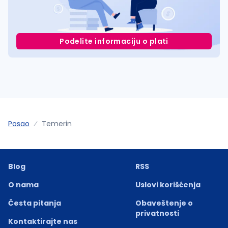
Podelite informaciju o plati
Posao
Temerin
Blog
RSS
O nama
Uslovi korišćenja
Česta pitanja
Obaveštenje o
privatnosti
Kontaktirajte nas