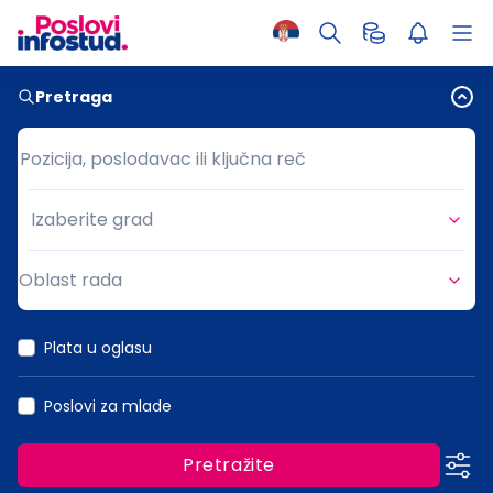
Pretraga
Pozicija, poslodavac ili ključna reč
Pozicija, poslodavac ili ključna reč
Izaberite grad
Grad
Oblast rada
Oblast rada
Plata u oglasu
Poslovi za mlade
Pretražite