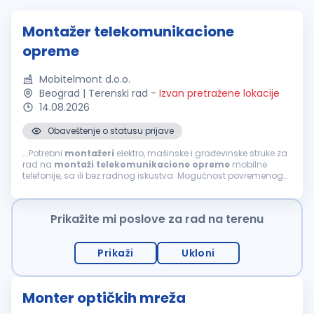
Montažer telekomunikacione
opreme
Mobitelmont d.o.o.
Beograd | Terenski rad
-
Izvan pretražene lokacije
14.08.2026
Obaveštenje o statusu prijave
...Potrebni
montažeri
elektro, mašinske i građevinske struke za
rad na
montaži
telekomunikacione
opreme
mobilne
telefonije, sa ili bez radnog iskustva. Mogućnost povremenog
rada i u inostranstvu. Uslovi: srednja škola ili zanat (III i IV
stepen)...
Prikažite mi poslove za rad na terenu
Prikaži
Ukloni
Monter optičkih mreža