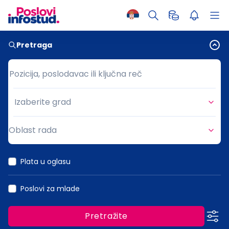
Pretraga
Pozicija, poslodavac ili ključna reč
Pozicija, poslodavac ili ključna reč
Izaberite grad
Grad
Oblast rada
Oblast rada
Plata u oglasu
Poslovi za mlade
Pretražite