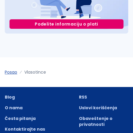
Podelite informaciju o plati
Posao
Vlasotince
Blog
RSS
O nama
Uslovi korišćenja
Česta pitanja
Obaveštenje o
privatnosti
Kontaktirajte nas