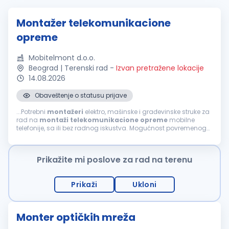
Montažer telekomunikacione
opreme
Mobitelmont d.o.o.
Beograd | Terenski rad
-
Izvan pretražene lokacije
14.08.2026
Obaveštenje o statusu prijave
...Potrebni
montažeri
elektro, mašinske i građevinske struke za
rad na
montaži
telekomunikacione
opreme
mobilne
telefonije, sa ili bez radnog iskustva. Mogućnost povremenog
rada i u inostranstvu. Uslovi: srednja škola ili zanat (III i IV
stepen)...
Prikažite mi poslove za rad na terenu
Prikaži
Ukloni
Monter optičkih mreža