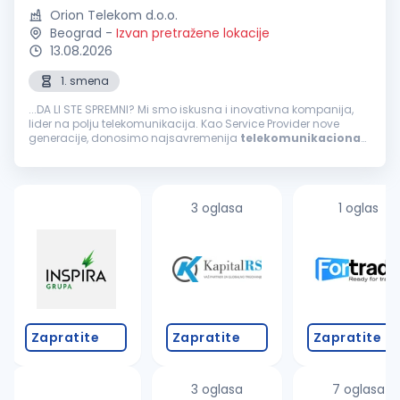
Orion Telekom d.o.o.
Beograd
-
Izvan pretražene lokacije
13.08.2026
1. smena
...DA LI STE SPREMNI? Mi smo iskusna i inovativna kompanija,
lider na polju telekomunikacija. Kao Service Provider nove
generacije, donosimo najsavremenija
telekomunikaciona
rešenja i pratimo digitalnu transformaciju svojih korisnika. U
timu nas ima...
3 oglasa
1 oglas
Zapratite
Zapratite
Zapratite
3 oglasa
7 oglasa