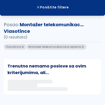
Poništite filtere
Posao
Montažer telekomunikac...
Vlasotince
(0 rezultata)
Vlasotince
Montažer telekomunikacione opreme
Trenutno nemamo poslove sa ovim
kriterijumima, ali...
Ako sačuvate ovu pretragu, obavestićemo vas putem 