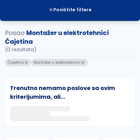
Poništite filtere
Posao
Montažer u elektrotehnici
Čajetina
(0 rezultata)
Čajetina
Montažer u elektrotehnici
Trenutno nemamo poslove sa ovim
kriterijumima, ali...
Ako sačuvate ovu pretragu, obavestićemo vas putem 