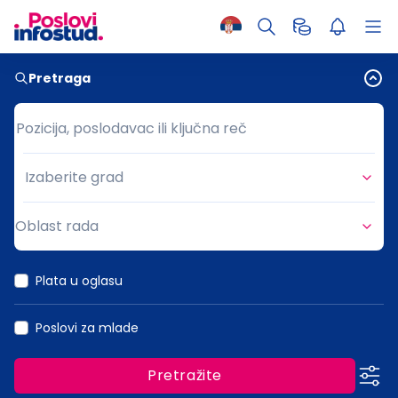
Pretraga
Pozicija, poslodavac ili ključna reč
Pozicija, poslodavac ili ključna reč
Izaberite grad
Grad
Oblast rada
Oblast rada
Plata u oglasu
Poslovi za mlade
Pretražite