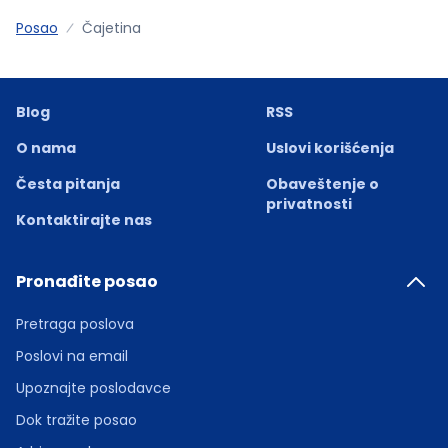
Posao
Čajetina
Blog
RSS
O nama
Uslovi korišćenja
Česta pitanja
Obaveštenje o
privatnosti
Kontaktirajte nas
Pronađite posao
Pretraga poslova
Poslovi na email
Upoznajte poslodavce
Dok tražite posao