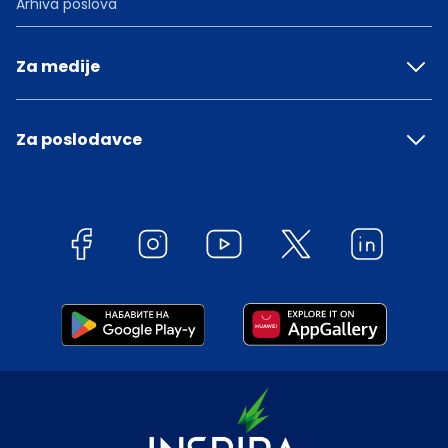
Arhiva poslova
Za medije
Za poslodavce