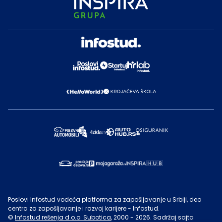
Poslovi Infostud vodeća platforma za zapošljavanje u Srbiji, deo
centra za zapošljavanje i razvoj karijere - Infostud.
©
Infostud rešenja d.o.o. Subotica
, 2000 -
2026
. Sadržaj sajta