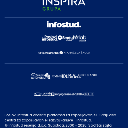
Poslovi Infostud vodeća platforma za zapošljavanje u Srbiji, deo
centra za zapošljavanje i razvoj karijere - Infostud.
©
Infostud rešenja d.o.o. Subotica
, 2000 -
2026
. Sadržaj sajta