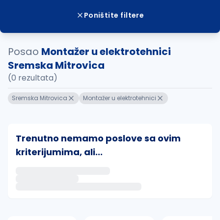
Poništite filtere
Posao
Montažer u elektrotehnici
Sremska Mitrovica
(0 rezultata)
Sremska Mitrovica
Montažer u elektrotehnici
Trenutno nemamo poslove sa ovim
kriterijumima, ali...
Ako sačuvate ovu pretragu, obavestićemo vas putem 