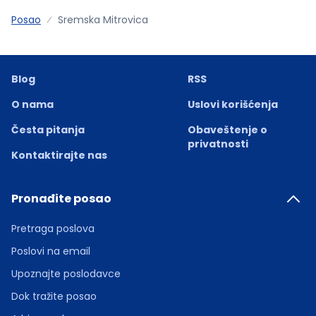
Posao
Sremska Mitrovica
Blog
RSS
O nama
Uslovi korišćenja
Česta pitanja
Obaveštenje o
privatnosti
Kontaktirajte nas
Pronađite posao
Pretraga poslova
Poslovi na email
Upoznajte poslodavce
Dok tražite posao