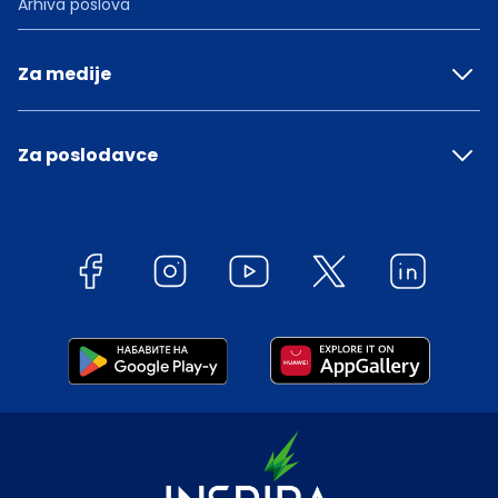
Arhiva poslova
Za medije
Za poslodavce