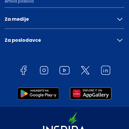
Arhiva poslova
Za medije
Za poslodavce