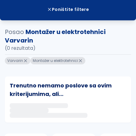
Poništite filtere
Posao
Montažer u elektrotehnici
Varvarin
(0 rezultata)
Varvarin
Montažer u elektrotehnici
Trenutno nemamo poslove sa ovim
kriterijumima, ali...
Ako sačuvate ovu pretragu, obavestićemo vas putem 