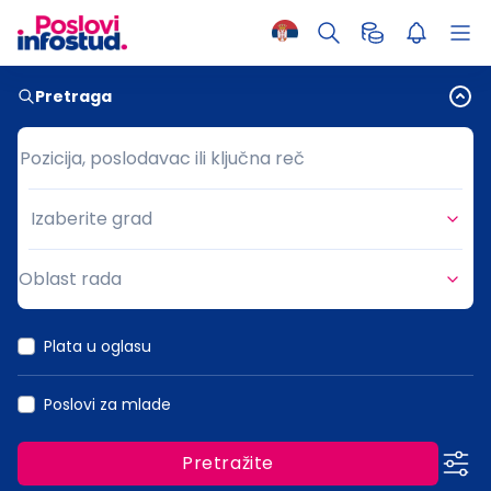
Pretraga
Pozicija, poslodavac ili ključna reč
Pozicija, poslodavac ili ključna reč
Izaberite grad
Grad
Oblast rada
Oblast rada
Plata u oglasu
Poslovi za mlade
Pretražite