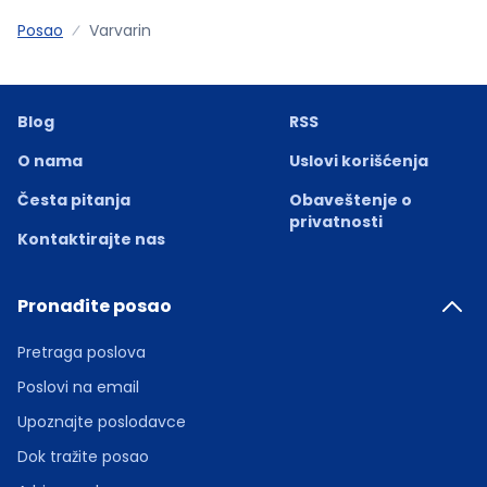
Posao
Varvarin
Blog
RSS
O nama
Uslovi korišćenja
Česta pitanja
Obaveštenje o
privatnosti
Kontaktirajte nas
Pronađite posao
Pretraga poslova
Poslovi na email
Upoznajte poslodavce
Dok tražite posao