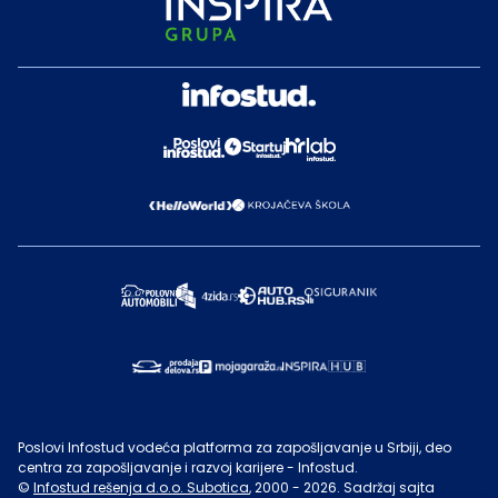
Poslovi Infostud vodeća platforma za zapošljavanje u Srbiji, deo
centra za zapošljavanje i razvoj karijere - Infostud.
©
Infostud rešenja d.o.o. Subotica
, 2000 -
2026
. Sadržaj sajta