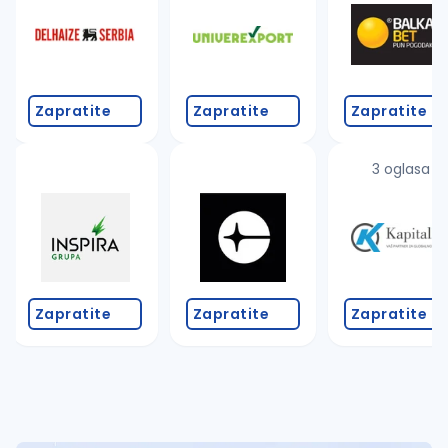
Takođe možete da:
proverite pravopisne greške (koristite č, ć, š, đ, ž,
povećajte radijus za odabrani grad
promenite odabrane filtere pretrage
Zapratite
Zapratite
Zapratite
3 oglasa
Zapratite
Zapratite
Zapratite