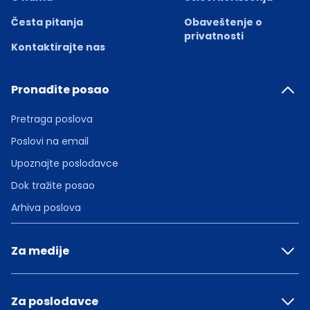
Česta pitanja
Obaveštenje o
privatnosti
Kontaktirajte nas
Pronađite posao
Pretraga poslova
Poslovi na email
Upoznajte poslodavce
Dok tražite posao
Arhiva poslova
Za medije
Za poslodavce