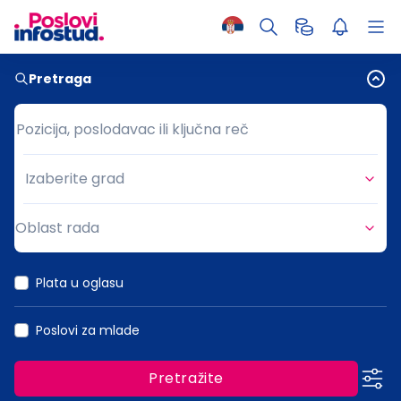
Pretraga
Pozicija, poslodavac ili ključna reč
Pozicija, poslodavac ili ključna reč
Izaberite grad
Grad
Oblast rada
Oblast rada
Plata u oglasu
Poslovi za mlade
Pretražite