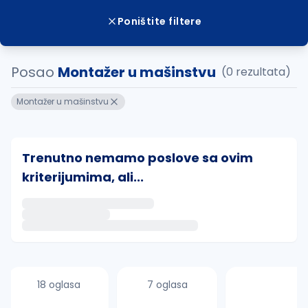
Poništite filtere
Posao
Montažer u mašinstvu
(0 rezultata)
Montažer u mašinstvu
Trenutno nemamo poslove sa ovim
kriterijumima, ali...
Ako sačuvate ovu pretragu, obavestićemo vas putem 
uvajte pretragu
18 oglasa
7 oglasa