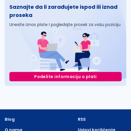
Saznajte da li zarađujete ispod ili iznad
proseka
Unesite iznos plate i pogledajte prosek za vašu poziciju
Podelite informaciju o plati
Blog
RSS
O nama
Uslovi korišćenja