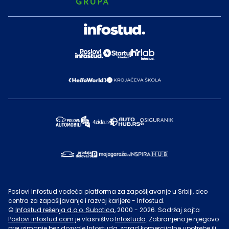
Poslovi Infostud vodeća platforma za zapošljavanje u Srbiji, deo
centra za zapošljavanje i razvoj karijere - Infostud.
©
Infostud rešenja d.o.o. Subotica
, 2000 -
2026
. Sadržaj sajta
Poslovi.infostud.com
je vlasništvo
Infostuda
. Zabranjeno je njegovo
preuzimanje bez dozvole
Infostuda
, zarad komercijalne upotrebe ili