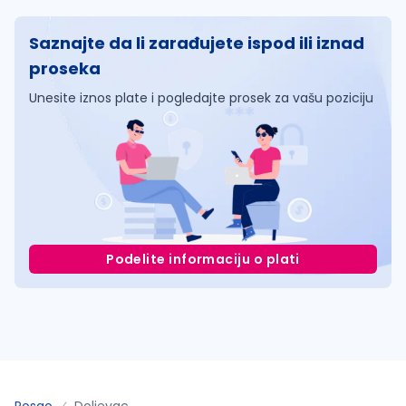
Saznajte da li zarađujete ispod ili iznad
proseka
Unesite iznos plate i pogledajte prosek za vašu poziciju
Podelite informaciju o plati
Posao
Doljevac