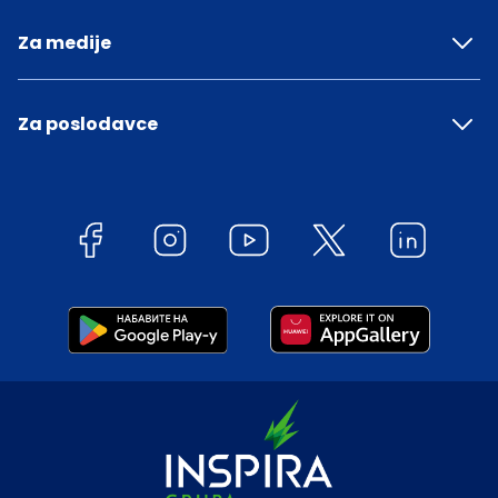
Za medije
Za poslodavce