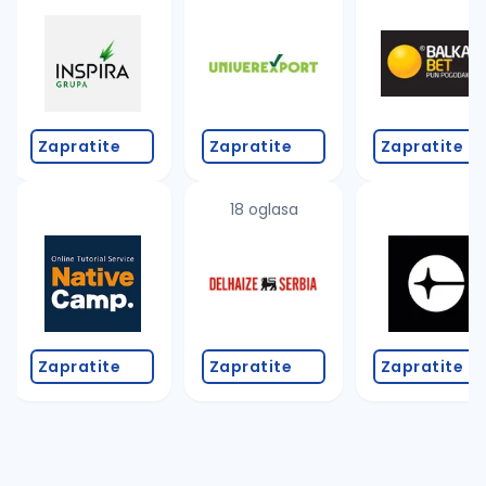
Takođe možete da:
proverite pravopisne greške (koristite č, ć, š, đ, ž,
povećajte radijus za odabrani grad
promenite odabrane filtere pretrage
Zapratite
Zapratite
Zapratite
18 oglasa
Zapratite
Zapratite
Zapratite