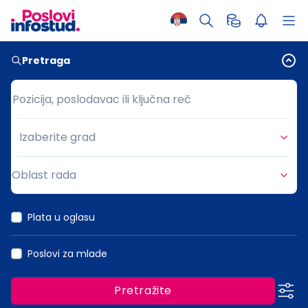
Pretraga
Pozicija, poslodavac ili ključna reč
Pozicija, poslodavac ili ključna reč
Izaberite grad
Grad
Oblast rada
Oblast rada
Plata u oglasu
Poslovi za mlade
Pretražite