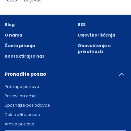
Blog
RSS
O nama
Uslovi korišćenja
Česta pitanja
Obaveštenje o
privatnosti
Kontaktirajte nas
Pronađite posao
Pretraga poslova
Poslovi na email
Upoznajte poslodavce
Dok tražite posao
Arhiva poslova