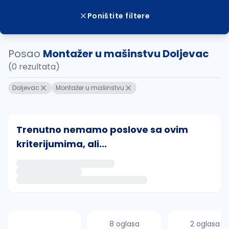
Poništite filtere
Posao
Montažer u mašinstvu Doljevac
(0 rezultata)
Doljevac
Montažer u mašinstvu
Trenutno nemamo poslove sa ovim
kriterijumima, ali...
Ako sačuvate ovu pretragu, obavestićemo vas putem 
uvajte pretragu
8 oglasa
2 oglasa