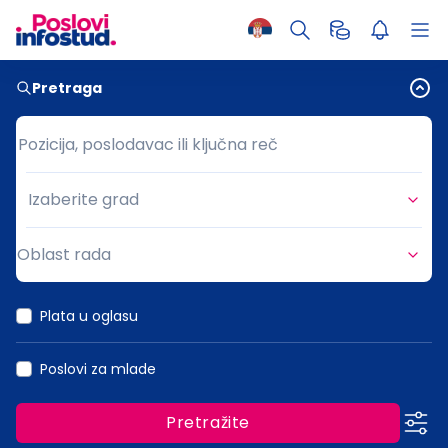
Pretraga
Pozicija, poslodavac ili ključna reč
Pozicija, poslodavac ili ključna reč
Izaberite grad
Grad
Oblast rada
Oblast rada
Plata u oglasu
Poslovi za mlade
Pretražite