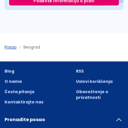
Podelite informaciju o plati
Posao
Beograd
Blog
RSS
O nama
Uslovi korišćenja
Česta pitanja
Obaveštenje o
privatnosti
Kontaktirajte nas
Pronađite posao