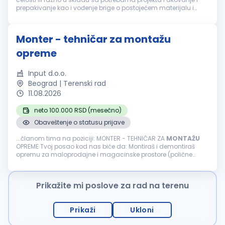
prepakivanje kao i vođenje brige o postojećem materijalu i
opremi Obavljanje drugih poslova po nalogu neposrednog
rukovodioca Neophodne...
Monter - tehničar za montažu
opreme
Input d.o.o.
Beograd | Terenski rad
11.08.2026
neto 100.000 RSD (mesečno)
Obaveštenje o statusu prijave
...članom tima na poziciji: MONTER - TEHNIČAR ZA
MONTAŽU
OPREME Tvoj posao kod nas biće da: Montiraš i demontiraš
opremu za maloprodajne i magacinske prostore (polične
sisteme, paletne regale, kasa pultove i drugu opremu).
Učestvuješ u pripremi...
Prikažite mi poslove za rad na terenu
Prikaži
Ukloni