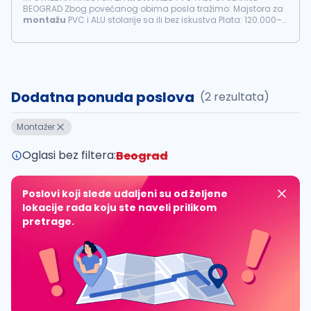
BEOGRAD Zbog povećanog obima posla tražimo: Majstora za
montažu
PVC i ALU stolarije sa ili bez iskustva Plata: 120.000–
170.000 din Nudimo: Stalan posao tokom cele godine
Redovna...
Dodatna ponuda poslova
(2 rezultata)
Montažer
Oglasi bez filtera:
Beograd
Poslovi koji slede udaljeni su od željene
lokacije rada koju ste naveli prilikom
pretrage.