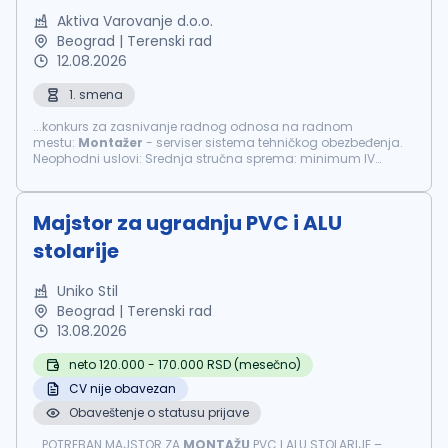
Aktiva Varovanje d.o.o.
Beograd | Terenski rad
12.08.2026
1. smena
...konkurs za zasnivanje radnog odnosa na radnom
mestu:
Montažer
- serviser sistema tehničkog obezbeđenja.
Neophodni uslovi: Srednja stručna sprema: minimum IV
stepen Radno iskustvo na instalacijama i puštanju u rad
sistema tehničkog...
Majstor za ugradnju PVC i ALU
stolarije
Uniko Stil
Beograd | Terenski rad
13.08.2026
neto 120.000 - 170.000 RSD (mesečno)
CV nije obavezan
Obaveštenje o statusu prijave
...POTREBAN MAJSTOR ZA
MONTAŽU
PVC I ALU STOLARIJE –