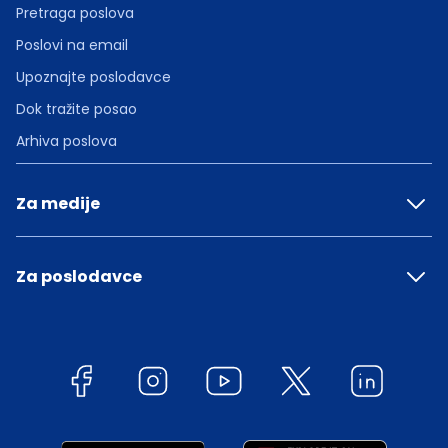
Pretraga poslova
Poslovi na email
Upoznajte poslodavce
Dok tražite posao
Arhiva poslova
Za medije
Za poslodavce