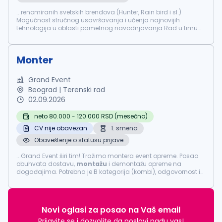
...renomiranih svetskih brendova (Hunter, Rain bird i sl.)
Mogućnost stručnog usavršavanja i učenja najnovijih
tehnologija u oblasti pametnog navodnjavanja Rad u timu
koji ceni profesionalizam, inovativnost i dobru energiju.
Osnovna zaduženja: Terenska
montaža
...
Monter
Grand Event
Beograd | Terenski rad
02.09.2026
neto 80.000 - 120.000 RSD (mesečno)
CV nije obavezan
1. smena
Obaveštenje o statusu prijave
...Grand Event širi tim! Tražimo montera event opreme. Posao
obuhvata dostavu,
montažu
i demontažu opreme na
događajima. Potrebna je B kategorija (kombi), odgovornost i
timski duh. Nudimo siguran posao, redovna primanja i
mogućnost napredovanja. ...
Novi oglasi za posao na Vaš email
Prijavite se i dozvolite da poslovi nađu vas!