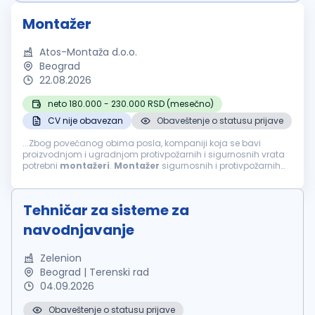
Montažer
Atos-Montaža d.o.o.
Beograd
22.08.2026
neto 180.000 - 230.000 RSD (mesečno)
CV nije obavezan
Obaveštenje o statusu prijave
...Zbog povećanog obima posla, kompaniji koja se bavi
proizvodnjom i ugradnjom protivpožarnih i sigurnosnih vrata
potrebni
montažeri
.
Montažer
sigurnosnih i protivpožarnih
vrata: Opis posla:
Montaža
i ugradnja sigurnosnih i
protivpožarnih...
Tehničar za sisteme za
navodnjavanje
Zelenion
Beograd | Terenski rad
04.09.2026
Obaveštenje o statusu prijave