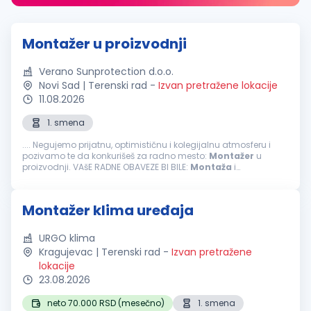
Montažer u proizvodnji
Verano Sunprotection d.o.o.
Novi Sad | Terenski rad
-
Izvan pretražene lokacije
11.08.2026
1. smena
.... Negujemo prijatnu, optimističnu i kolegijalnu atmosferu i
pozivamo te da konkurišeš za radno mesto:
Montažer
u
proizvodnji. VAšE RADNE OBAVEZE BI BILE:
Montaža
i
podešavanje, pakovanje i dorada proizvoda, ispravno u
zahtevanom kvalitetu ...
Montažer klima uređaja
URGO klima
Kragujevac | Terenski rad
-
Izvan pretražene
lokacije
23.08.2026
neto 70.000 RSD (mesečno)
1. smena