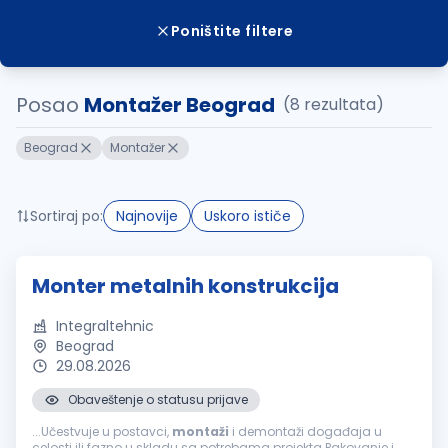
Poništite filtere
Posao
Montažer Beograd
(8 rezultata)
Beograd
Montažer
Sortiraj po:
Najnovije
Uskoro ističe
Monter metalnih konstrukcija
Integraltehnic
Beograd
29.08.2026
Obaveštenje o statusu prijave
...Učestvuje u postavci,
montaži
i demontaži događaja u
celosti ili fazno u skladu sa potrebama projekta Pakovanje i