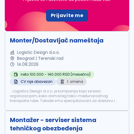
Prijavite me
Monter/Dostavljač nameštaja
Logistic Design d.o.o.
Beograd | Terenski rad
14.08.2026
neto 100.000 - 140.000 RSD (mesečno)
CV nije obavezan
1. smena
...Logistics Design d.o.o. je kompanija koja se bavi
organizacijom, kako domaćeg tako i međunarodnog
transporta robe. Takođe smo specijalizovani za dostavu i
montažu
nameštaja, kao i dostavu bele tehnike na celoj
teritoriji Srbije. Mi smo...
Montažer - serviser sistema
tehničkog obezbeđenja