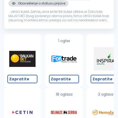
Obaveštenje o statusu prijave
...URGO KLIMA ZAPOšLJAVA MONTER KLIMA UREĐAJA (ISKUSAN
MAJSTOR) Zbog proširenja obima posla, firma URGO KLIMA traži
iskusnog montera klima uređaja za rad na neodređeno vreme.
Opis posla:
Montaža
i demontaža klima uređaja Terenski rad
kod klijenata Rad...
1 oglas
Zapratite
Zapratite
Zapratite
18 oglasa
3 oglasa