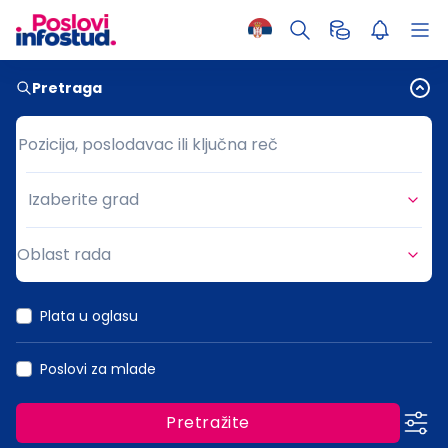
Pretraga
Pozicija, poslodavac ili ključna reč
Pozicija, poslodavac ili ključna reč
Izaberite grad
Grad
Oblast rada
Oblast rada
Plata u oglasu
Poslovi za mlade
Pretražite