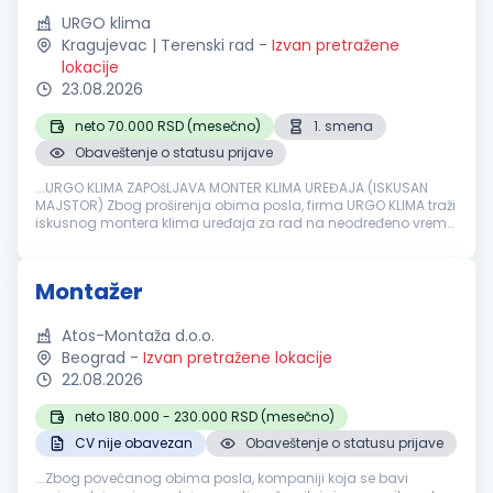
URGO klima
Kragujevac | Terenski rad
-
Izvan pretražene
lokacije
23.08.2026
neto 70.000 RSD (mesečno)
1. smena
Obaveštenje o statusu prijave
...URGO KLIMA ZAPOšLJAVA MONTER KLIMA UREĐAJA (ISKUSAN
MAJSTOR) Zbog proširenja obima posla, firma URGO KLIMA traži
iskusnog montera klima uređaja za rad na neodređeno vreme.
Opis posla:
Montaža
i demontaža klima uređaja Terenski rad
kod klijenata Rad...
Montažer
Atos-Montaža d.o.o.
Beograd
-
Izvan pretražene lokacije
22.08.2026
neto 180.000 - 230.000 RSD (mesečno)
CV nije obavezan
Obaveštenje o statusu prijave
...Zbog povećanog obima posla, kompaniji koja se bavi