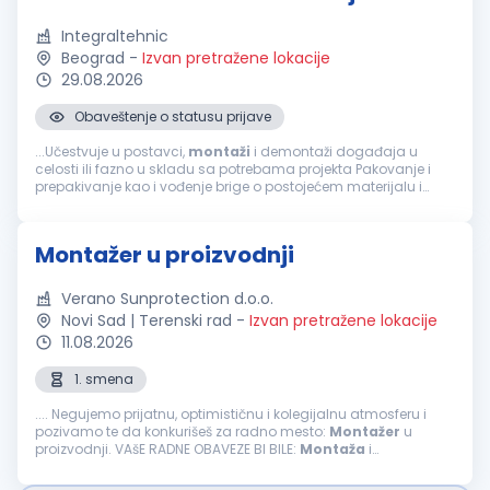
Integraltehnic
Beograd
-
Izvan pretražene lokacije
29.08.2026
Obaveštenje o statusu prijave
...Učestvuje u postavci,
montaži
i demontaži događaja u
celosti ili fazno u skladu sa potrebama projekta Pakovanje i
prepakivanje kao i vođenje brige o postojećem materijalu i
opremi Obavljanje drugih poslova po nalogu neposrednog
rukovodioca Neophodne...
Montažer u proizvodnji
Verano Sunprotection d.o.o.
Novi Sad | Terenski rad
-
Izvan pretražene lokacije
11.08.2026
1. smena
.... Negujemo prijatnu, optimističnu i kolegijalnu atmosferu i
pozivamo te da konkurišeš za radno mesto:
Montažer
u
proizvodnji. VAšE RADNE OBAVEZE BI BILE:
Montaža
i
podešavanje, pakovanje i dorada proizvoda, ispravno u
zahtevanom kvalitetu ...