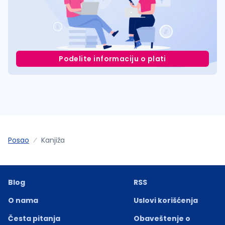
Podelite informaciju o plati
Posao
Kanjiža
Blog
RSS
O nama
Uslovi korišćenja
Česta pitanja
Obaveštenje o