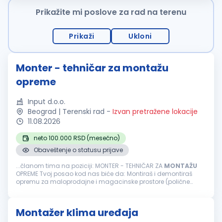
Prikažite mi poslove za rad na terenu
Prikaži
Ukloni
Monter - tehničar za montažu
opreme
Input d.o.o.
Beograd | Terenski rad
-
Izvan pretražene lokacije
11.08.2026
neto 100.000 RSD (mesečno)
Obaveštenje o statusu prijave
...članom tima na poziciji: MONTER - TEHNIČAR ZA
MONTAŽU
OPREME Tvoj posao kod nas biće da: Montiraš i demontiraš
opremu za maloprodajne i magacinske prostore (polične
sisteme, paletne regale, kasa pultove i drugu opremu).
Učestvuješ u pripremi...
Montažer klima uređaja