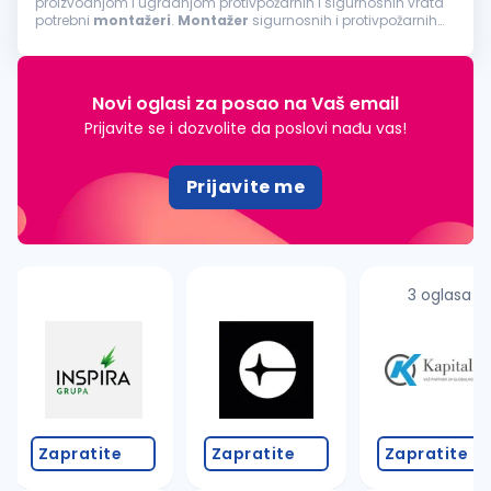
proizvodnjom i ugradnjom protivpožarnih i sigurnosnih vrata
potrebni
montažeri
.
Montažer
sigurnosnih i protivpožarnih
vrata: Opis posla:
Montaža
i ugradnja sigurnosnih i
protivpožarnih...
Novi oglasi za posao na Vaš email
Prijavite se i dozvolite da poslovi nađu vas!
Prijavite me
3 oglasa
Zapratite
Zapratite
Zapratite