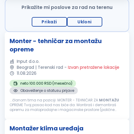
Prikažite mi poslove za rad na terenu
Prikaži
Ukloni
Monter - tehničar za montažu
opreme
Input d.o.o.
Beograd | Terenski rad
-
Izvan pretražene lokacije
11.08.2026
neto 100.000 RSD (mesečno)
Obaveštenje o statusu prijave
...članom tima na poziciji: MONTER - TEHNIČAR ZA
MONTAŽU
OPREME Tvoj posao kod nas biće da: Montiraš i demontiraš
opremu za maloprodajne i magacinske prostore (polične
sisteme, paletne regale, kasa pultove i drugu opremu).
Učestvuješ u pripremi...
Montažer klima uređaja