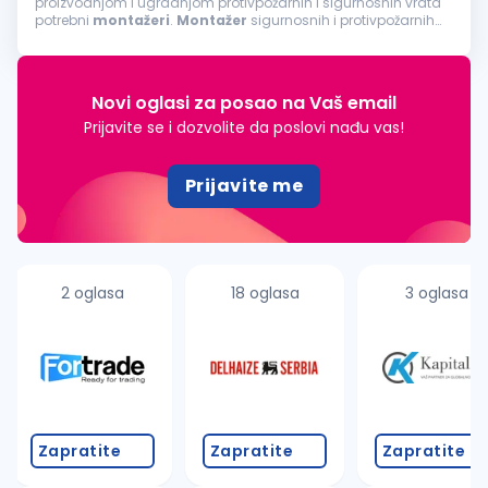
proizvodnjom i ugradnjom protivpožarnih i sigurnosnih vrata
potrebni
montažeri
.
Montažer
sigurnosnih i protivpožarnih
vrata: Opis posla:
Montaža
i ugradnja sigurnosnih i
protivpožarnih...
Novi oglasi za posao na Vaš email
Prijavite se i dozvolite da poslovi nađu vas!
Prijavite me
2 oglasa
18 oglasa
3 oglasa
Zapratite
Zapratite
Zapratite