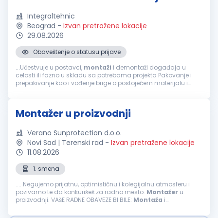
Integraltehnic
Beograd
-
Izvan pretražene lokacije
29.08.2026
Obaveštenje o statusu prijave
...Učestvuje u postavci,
montaži
i demontaži događaja u
celosti ili fazno u skladu sa potrebama projekta Pakovanje i
prepakivanje kao i vođenje brige o postojećem materijalu i
opremi Obavljanje drugih poslova po nalogu neposrednog
rukovodioca Neophodne...
Montažer u proizvodnji
Verano Sunprotection d.o.o.
Novi Sad | Terenski rad
-
Izvan pretražene lokacije
11.08.2026
1. smena
.... Negujemo prijatnu, optimističnu i kolegijalnu atmosferu i
pozivamo te da konkurišeš za radno mesto:
Montažer
u
proizvodnji. VAšE RADNE OBAVEZE BI BILE:
Montaža
i
podešavanje, pakovanje i dorada proizvoda, ispravno u
zahtevanom kvalitetu ...