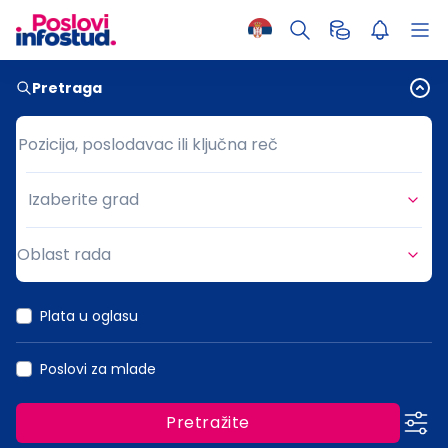
Pretraga
Pozicija, poslodavac ili ključna reč
Pozicija, poslodavac ili ključna reč
Izaberite grad
Grad
Oblast rada
Oblast rada
Plata u oglasu
Poslovi za mlade
Pretražite