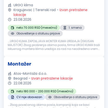
URGO klima
Kragujevac | Terenski rad
-
Izvan pretražene
lokacije
23.08.2026
neto 70.000 RSD (mesečno)
1. smena
Obaveštenje o statusu prijave
...URGO KLIMA ZAPOšLJAVA MONTER KLIMA UREĐAJA (ISKUSAN
MAJSTOR) Zbog proširenja obima posla, firma URGO KLIMA traži
iskusnog montera klima uređaja za rad na neodređeno vreme.
Opis posla:
Montaža
i demontaža klima uređaja Terenski rad
kod klijenata Rad...
Montažer
Atos-Montaža d.o.o.
Beograd
-
Izvan pretražene lokacije
22.08.2026
neto 180.000 - 230.000 RSD (mesečno)
CV nije obavezan
Obaveštenje o statusu prijave
...Zbog povećanog obima posla, kompaniji koja se bavi