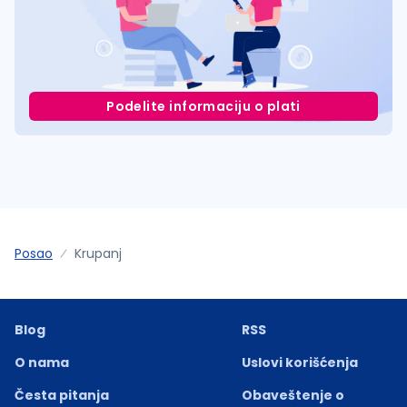
Podelite informaciju o plati
Posao
Krupanj
Blog
RSS
O nama
Uslovi korišćenja
Česta pitanja
Obaveštenje o