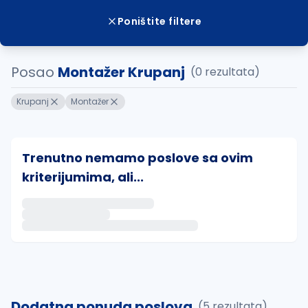
Poništite filtere
Posao
Montažer Krupanj
(0 rezultata)
Krupanj
Montažer
Trenutno nemamo poslove sa ovim
kriterijumima, ali...
Ako sačuvate ovu pretragu, obavestićemo vas putem 
uvajte pretragu
Dodatna ponuda poslova
(5 rezultata)