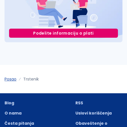
Podelite informaciju o plati
Posao
Trstenik
Blog
RSS
O nama
Uslovi korišćenja
Česta pitanja
Obaveštenje o