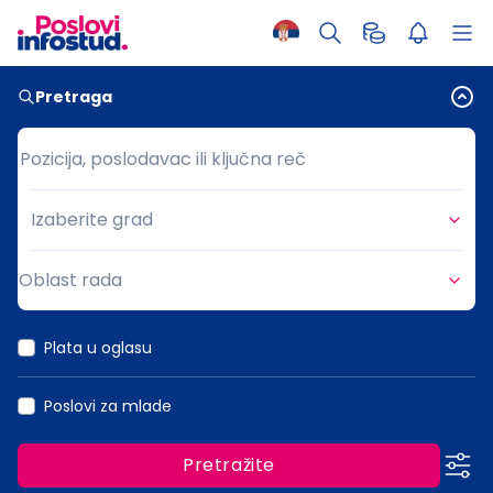
Pretraga
Pozicija, poslodavac ili ključna reč
Pozicija, poslodavac ili ključna reč
Izaberite grad
Grad
Oblast rada
Oblast rada
Plata u oglasu
Poslovi za mlade
Pretražite