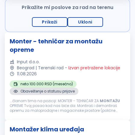
Prikažite mi poslove za rad na terenu
Prikaži
Ukloni
Monter - tehničar za montažu
opreme
Input d.o.o.
Beograd | Terenski rad
-
Izvan pretražene lokacije
11.08.2026
neto 100.000 RSD (mesečno)
Obaveštenje o statusu prijave
...članom tima na poziciji: MONTER - TEHNIČAR ZA
MONTAŽU
OPREME Tvoj posao kod nas biće da: Montiraš i demontiraš
opremu za maloprodajne i magacinske prostore (polične
sisteme, paletne regale, kasa pultove i drugu opremu).
Učestvuješ u pripremi...
Montažer klima uređaja