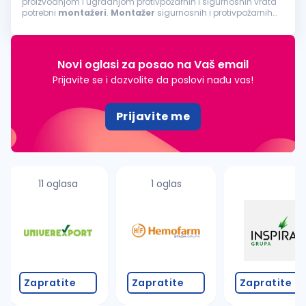
proizvodnjom i ugradnjom protivpožarnih i sigurnosnih vrata
potrebni
montažeri
.
Montažer
sigurnosnih i protivpožarnih
vrata: Opis posla:
Montaža
i ugradnja sigurnosnih i
protivpožarnih...
Novi oglasi za posao na Vaš email
Prijavite se i dozvolite da poslovi nađu vas!
Prijavite me
11 oglasa
1 oglas
Zapratite
Zapratite
Zapratite