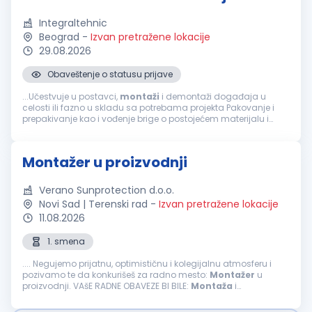
Integraltehnic
Beograd
-
Izvan pretražene lokacije
29.08.2026
Obaveštenje o statusu prijave
...Učestvuje u postavci,
montaži
i demontaži događaja u
celosti ili fazno u skladu sa potrebama projekta Pakovanje i
prepakivanje kao i vođenje brige o postojećem materijalu i
opremi Obavljanje drugih poslova po nalogu neposrednog
rukovodioca Neophodne...
Montažer u proizvodnji
Verano Sunprotection d.o.o.
Novi Sad | Terenski rad
-
Izvan pretražene lokacije
11.08.2026
1. smena
.... Negujemo prijatnu, optimističnu i kolegijalnu atmosferu i
pozivamo te da konkurišeš za radno mesto:
Montažer
u
proizvodnji. VAšE RADNE OBAVEZE BI BILE:
Montaža
i
podešavanje, pakovanje i dorada proizvoda, ispravno u
zahtevanom kvalitetu ...