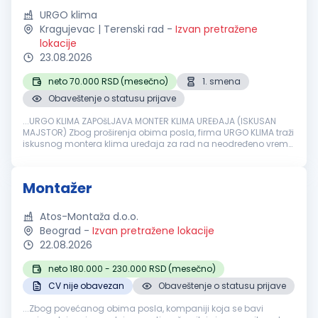
URGO klima
Kragujevac | Terenski rad
-
Izvan pretražene
lokacije
23.08.2026
neto 70.000 RSD (mesečno)
1. smena
Obaveštenje o statusu prijave
...URGO KLIMA ZAPOšLJAVA MONTER KLIMA UREĐAJA (ISKUSAN
MAJSTOR) Zbog proširenja obima posla, firma URGO KLIMA traži
iskusnog montera klima uređaja za rad na neodređeno vreme.
Opis posla:
Montaža
i demontaža klima uređaja Terenski rad
kod klijenata Rad...
Montažer
Atos-Montaža d.o.o.
Beograd
-
Izvan pretražene lokacije
22.08.2026
neto 180.000 - 230.000 RSD (mesečno)
CV nije obavezan
Obaveštenje o statusu prijave
...Zbog povećanog obima posla, kompaniji koja se bavi