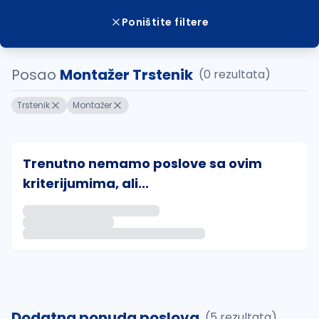
Poništite filtere
Posao
Montažer Trstenik
(0 rezultata)
Trstenik
Montažer
Trenutno nemamo poslove sa ovim
kriterijumima, ali...
Ako sačuvate ovu pretragu, obavestićemo vas putem 
uvajte pretragu
Dodatna ponuda poslova
(5 rezultata)