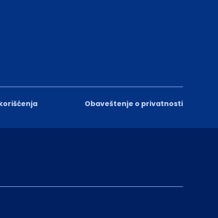
 korišćenja
Obaveštenje o privatnosti