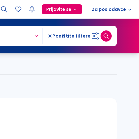
Prijavite se
Za poslodavce
Poništite filtere