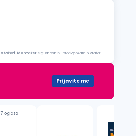
ntažeri
.
Montažer
sigurnosnih i protivpožarnih vrata:
Prijavite me
17 oglasa