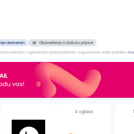
nije obavezan
Obaveštenje o statusu prijave
proizvodnjom i ugradnjom protivpožarnih i sigurnosnih vrata potrebni
mo
rnih...
AIL
nađu vas!
4 oglasa