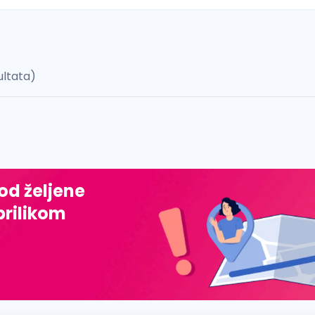
ultata)
 š, đ, ž, dž)
 od željene
prilikom