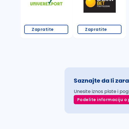
Zapratite
Zapratite
Saznajte da li zara
Unesite iznos plate i pog
Podelite informaciju o 