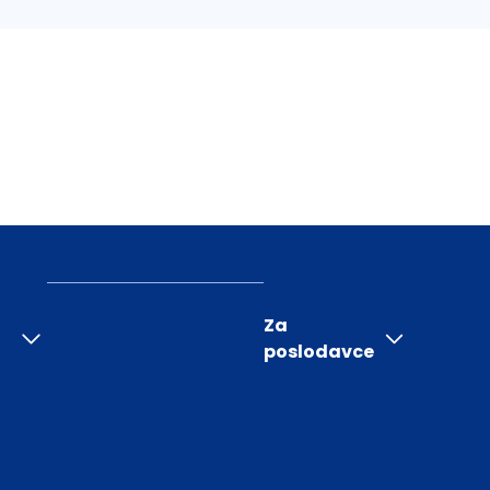
Za
poslodavce