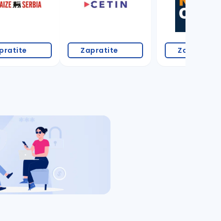
pratite
Zapratite
Zapratite