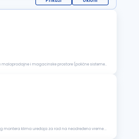
Prikaži
Ukloni
og montera klima uređaja za rad na neodređeno vreme.