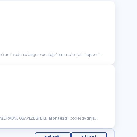
 kao i vođenje brige o postojećem materijalu i opremi
VAšE RADNE OBAVEZE BI BILE:
Montaža
i podešavanje,