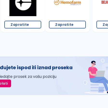
Zapratite
Zapratite
Za
đujete ispod ili iznad proseka
ledajte prosek za vašu poziciju
plati