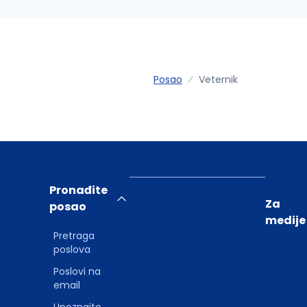
Posao
Veternik
Pronađite
Za
posao
medije
Pretraga
poslova
Poslovi na
email
Upoznajte