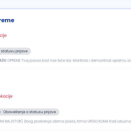
preme
cije
 statusu prijave
AŽU
OPREME Tvoj posao kod nas biće da: Montiraš i demontiraš opremu za maloprodajne i magacinske prostore (polične sisteme,
u pripremi...
okacije
Obaveštenje o statusu prijave
N MAJSTOR) Zbog proširenja obima posla, firma URGO KLIMA traži iskusn
 rad kod klijenata Rad...