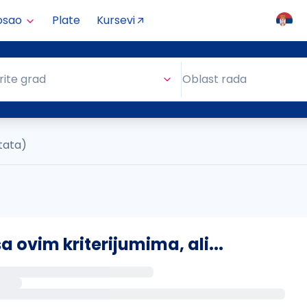
osao
Plate
Kursevi
Oblast rada
rite grad
Oblast rada
ltata)
ovim kriterijumima, ali...
s putem email-a kada se pojave novi poslovi.