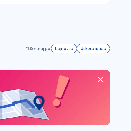
Sortiraj po:
Najnovije
Uskoro ističe