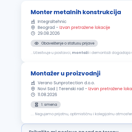
Monter metalnih konstrukcija
Integraltehnic
Beograd
-
Izvan pretražene lokacije
29.08.2026
Obaveštenje o statusu prijave
...Učestvuje u postavci,
montaži
i demontaži događaja u 
Montažer u proizvodnji
Verano Sunprotection d.o.o.
Novi Sad | Terenski rad
-
Izvan pretražene loka
11.08.2026
1. smena
.... Negujemo prijatnu, optimističnu i kolegijalnu atmos
pakovanje i dorada proizvoda, ispravno u zahtevanom kva