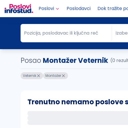
Poslovi
Poslodavci
Dok tražite p
Pozicija, poslodavac ili ključna reč
Izabe
Pozicija, poslodavac ili ključna reč
Grad
Posao
Montažer Veternik
(0 rezu
Veternik
Montažer
Trenutno nemamo poslove sa 
Ako sačuvate ovu pretragu, obavestićemo va