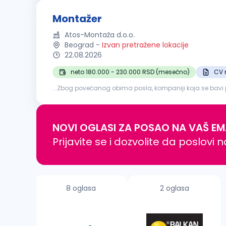
Montažer
Atos-Montaža d.o.o.
Beograd
-
Izvan pretražene lokacije
22.08.2026
neto 180.000 - 230.000 RSD (mesečno)
CV 
...Zbog povećanog obima posla, kompaniji koja se bavi 
Opis posla:
Montaža
i ugradnja sigurnosnih i protivpoža
NOVI OGLASI ZA POSAO NA VAŠ EM
Prijavite se i dozvolite da poslovi 
8 oglasa
2 oglasa