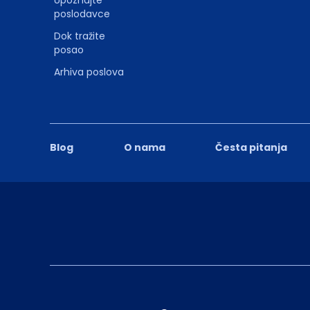
poslodavce
Dok tražite
posao
Arhiva poslova
Blog
O nama
Česta pitanja