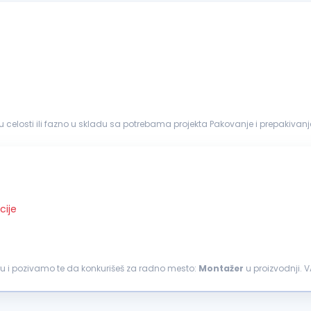
celosti ili fazno u skladu sa potrebama projekta Pakovanje i prepakivanje
Obavljanje drugih poslova po nalogu neposrednog rukovodioca Neophodne...
cije
feru i pozivamo te da konkurišeš za radno mesto:
Montažer
u proizvodnji. 
litetu ...