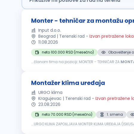
Prikažite mi poslove za rad na terenu
Monter - tehničar za montažu o
Input d.o.o.
Beograd | Terenski rad
-
Izvan pretražene loka
11.08.2026
neto 100.000 RSD (mesečno)
Obaveštenje o
...članom tima na poziciji: MONTER - TEHNIČAR ZA
MONT
paletne regale, kasa pultove i drugu opremu). Učestvuješ 
Montažer klima uređaja
URGO klima
Kragujevac | Terenski rad
-
Izvan pretražene l
23.08.2026
neto 70.000 RSD (mesečno)
1. smena
...URGO KLIMA ZAPOšLJAVA MONTER KLIMA UREĐAJA (ISKUSA
Opis posla:
Montaža
i demontaža klima uređaja Terenski