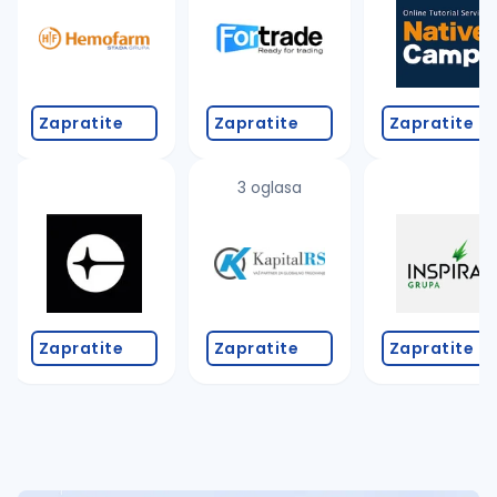
Takođe možete da:
proverite pravopisne greške (koristite č, ć, š, đ, ž,
povećajte radijus za odabrani grad
promenite odabrane filtere pretrage
Zapratite
Zapratite
Zapratite
3 oglasa
Zapratite
Zapratite
Zapratite