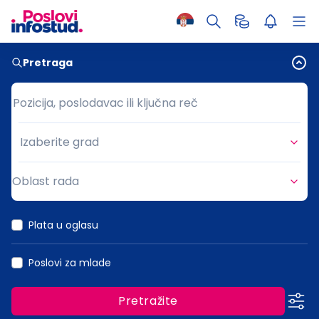
Pretraga
Pozicija, poslodavac ili ključna reč
Pozicija, poslodavac ili ključna reč
Izaberite grad
Grad
Oblast rada
Oblast rada
Plata u oglasu
Poslovi za mlade
Pretražite