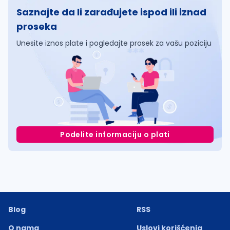
Saznajte da li zarađujete ispod ili iznad
proseka
Unesite iznos plate i pogledajte prosek za vašu poziciju
Podelite informaciju o plati
Blog
RSS
O nama
Uslovi korišćenja