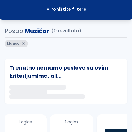
Poništite filtere
Posao
Muzičar
(0 rezultata)
Muzičar
Trenutno nemamo poslove sa ovim
kriterijumima, ali...
Ako sačuvate ovu pretragu, obavestićemo vas putem 
uvajte pretragu
1 oglas
1 oglas