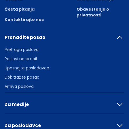
Česta pitanja
Obaveštenje o
privatnosti
Kontaktirajte nas
Pronađite posao
Pretraga poslova
Poslovi na email
Upoznajte poslodavce
Dok tražite posao
Arhiva poslova
Za medije
Za poslodavce