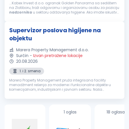
...Kabex Invest d.o.o. ogranak Golden Panorama sa sedištem
na Zlatiboru, traži odgovornu i organizovanu osobu za poziciju
nadzornika
u sektoru održavanja higijene. Ako imate iskustvo
u vođenju tima i želite da doprinesete kvalitetu usluge...
Supervizor poslova higijene na
objektu
Marera Property Management d.o.o.
Surčin
-
Izvan pretražene lokacije
20.08.2026
1. i 2. smena
Marera Property Management pruža integrisana facility
menadžment rešenja za moderne i funkcionalne objekte u
komercijalnom, industrijskom i javnom sektoru. Naša
zaokružena in-house platforma uključuje usluge čišćenja,
tehničkog održavanja, recepcije,...
1 oglas
18 oglasa