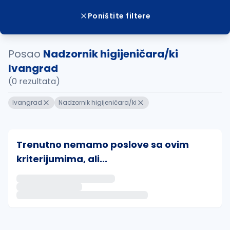
Poništite filtere
Posao
Nadzornik higijeničara/ki
Ivangrad
(0 rezultata)
Ivangrad
Nadzornik higijeničara/ki
Trenutno nemamo poslove sa ovim
kriterijumima, ali...
Ako sačuvate ovu pretragu, obavestićemo vas putem 