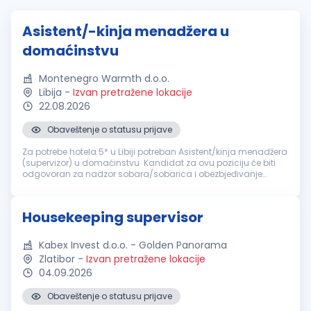
Asistent/-kinja menadžera u
domaćinstvu
Montenegro Warmth d.o.o.
Libija
-
Izvan pretražene lokacije
22.08.2026
Obaveštenje o statusu prijave
Za potrebe hotela 5* u Libiji potreban Asistent/kinja menadžera
(supervizor) u domaćinstvu Kandidat za ovu poziciju će biti
odgovoran za nadzor sobara/sobarica i obezbjeđivanje
čistoće, održavanja i spremnosti svih soba za goste u hotelu.
Ova pozici...
Housekeeping supervisor
Kabex Invest d.o.o. - Golden Panorama
Zlatibor
-
Izvan pretražene lokacije
04.09.2026
Obaveštenje o statusu prijave