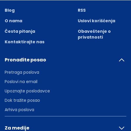
Blog
RSS
O nama
Uslovi korišćenja
Česta pitanja
Obaveštenje o
privatnosti
Kontaktirajte nas
Pronađite posao
Pretraga poslova
Poslovi na email
Upoznajte poslodavce
Dok tražite posao
Arhiva poslova
Za medije