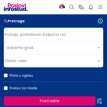
Pretraga
Pozicija, poslodavac ili ključna reč
Pozicija, poslodavac ili ključna reč
Izaberite grad
Grad
Oblast rada
Oblast rada
Plata u oglasu
Poslovi za mlade
Pretražite