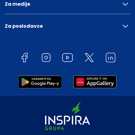
Za medije
Za poslodavce