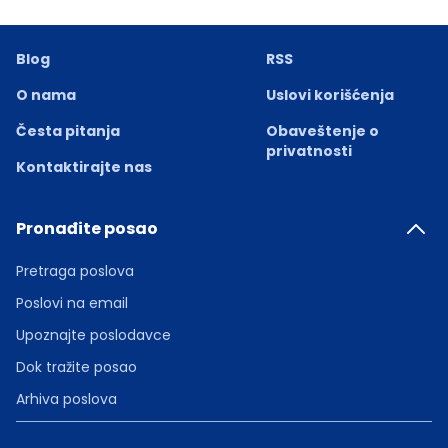
Blog
RSS
O nama
Uslovi korišćenja
Česta pitanja
Obaveštenje o
privatnosti
Kontaktirajte nas
Pronađite posao
Pretraga poslova
Poslovi na email
Upoznajte poslodavce
Dok tražite posao
Arhiva poslova