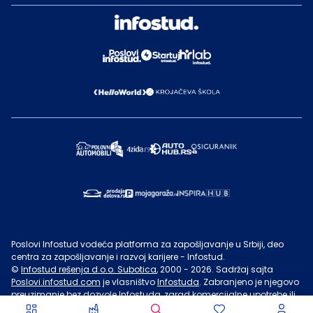
Poslovi Infostud vodeća platforma za zapošljavanje u Srbiji, deo
centra za zapošljavanje i razvoj karijere - Infostud.
©
Infostud rešenja d.o.o. Subotica
, 2000 -
2026
. Sadržaj sajta
Poslovi.infostud.com
je vlasništvo
Infostuda
. Zabranjeno je njegovo
preuzimanje bez dozvole
Infostuda
, zarad komercijalne upotrebe ili
u druge svrhe, osim za lične potrebe posetilaca sajta.
Uslovi