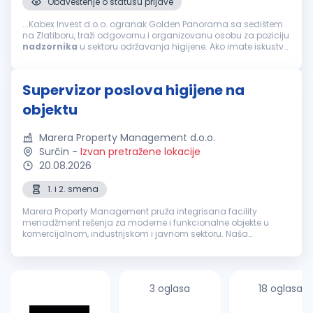
Obaveštenje o statusu prijave
...Kabex Invest d.o.o. ogranak Golden Panorama sa sedištem
na Zlatiboru, traži odgovornu i organizovanu osobu za poziciju
nadzornika
u sektoru održavanja higijene. Ako imate iskustvo
u vođenju tima i želite da doprinesete kvalitetu usluge...
Supervizor poslova higijene na
objektu
Marera Property Management d.o.o.
Surčin
-
Izvan pretražene lokacije
20.08.2026
1. i 2. smena
Marera Property Management pruža integrisana facility
menadžment rešenja za moderne i funkcionalne objekte u
komercijalnom, industrijskom i javnom sektoru. Naša
zaokružena in-house platforma uključuje usluge čišćenja,
tehničkog održavanja, recepcije,...
3 oglasa
18 oglasa