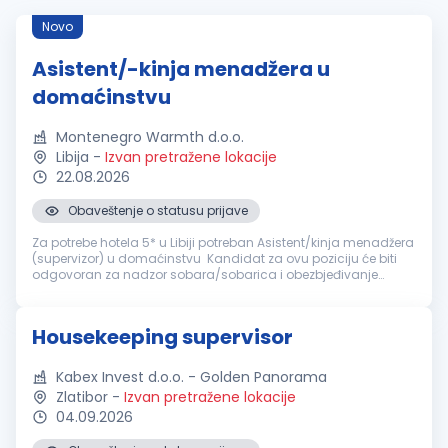
Novo
Asistent/-kinja menadžera u
domaćinstvu
Montenegro Warmth d.o.o.
Libija
-
Izvan pretražene lokacije
22.08.2026
Obaveštenje o statusu prijave
Za potrebe hotela 5* u Libiji potreban Asistent/kinja menadžera
(supervizor) u domaćinstvu Kandidat za ovu poziciju će biti
odgovoran za nadzor sobara/sobarica i obezbjeđivanje
čistoće, održavanja i spremnosti svih soba za goste u hotelu.
Ova pozici...
Housekeeping supervisor
Kabex Invest d.o.o. - Golden Panorama
Zlatibor
-
Izvan pretražene lokacije
04.09.2026