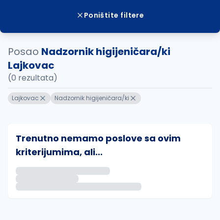
Poništite filtere
Posao
Nadzornik higijeničara/ki
Lajkovac
(0 rezultata)
Lajkovac
Nadzornik higijeničara/ki
Trenutno nemamo poslove sa ovim
kriterijumima, ali...
Ako sačuvate ovu pretragu, obavestićemo vas putem 