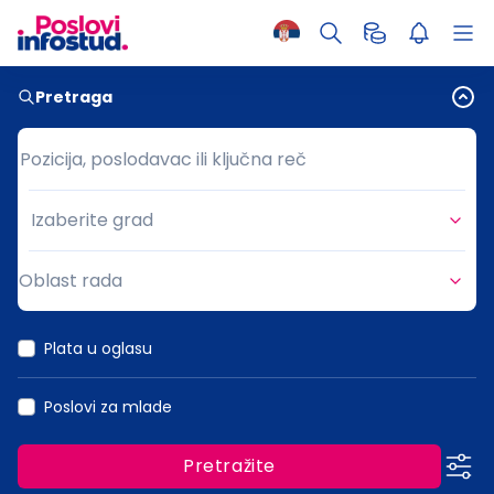
Pretraga
Pozicija, poslodavac ili ključna reč
Pozicija, poslodavac ili ključna reč
Izaberite grad
Grad
Oblast rada
Oblast rada
Plata u oglasu
Poslovi za mlade
Pretražite