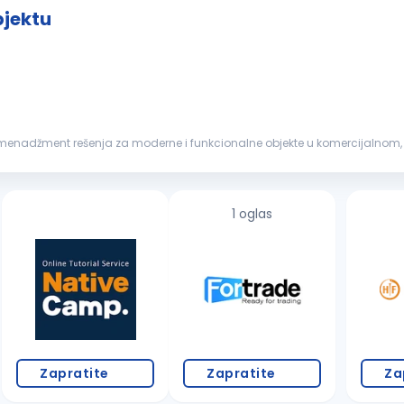
bjektu
menadžment rešenja za moderne i funkcionalne objekte u komercijalnom, 
avanja, recepcije,...
1 oglas
Zapratite
Zapratite
Za