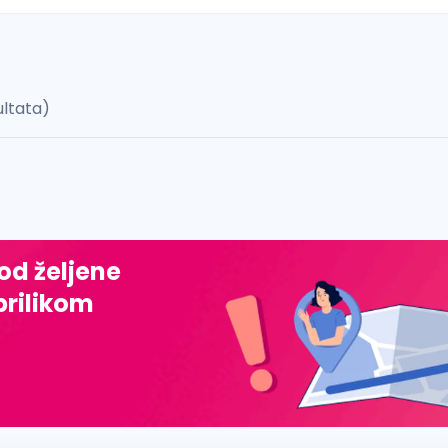
ultata)
 š, đ, ž, dž)
 od željene
prilikom