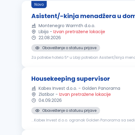
Novo
Asistent/-kinja menadžera u do
Montenegro Warmth d.o.o.
Libija
-
Izvan pretražene lokacije
22.08.2026
Obaveštenje o statusu prijave
Za potrebe hotela 5* u Libiji potreban Asistent/kinja m
čistoće, održavanja i spremnosti svih soba za goste u hot
Housekeeping supervisor
Kabex Invest d.o.o. - Golden Panorama
Zlatibor
-
Izvan pretražene lokacije
04.09.2026
Obaveštenje o statusu prijave
...Kabex Invest d.o.o. ogranak Golden Panorama sa sedi
iskustvo u vođenju tima i želite da doprinesete kvalitetu u