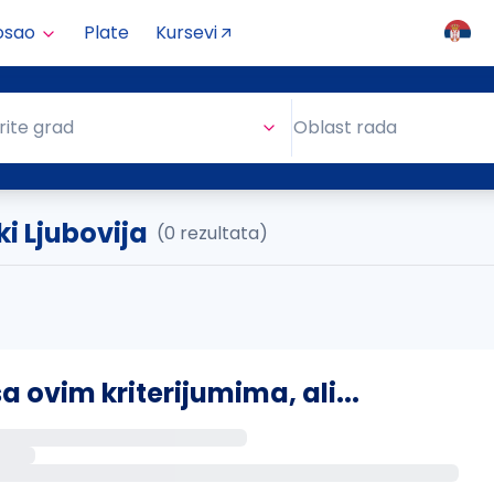
osao
Plate
Kursevi
Oblast rada
rite grad
Oblast rada
i Ljubovija
(0 rezultata)
ovim kriterijumima, ali...
s putem email-a kada se pojave novi poslovi.