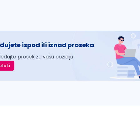
đujete ispod ili iznad proseka
ledajte prosek za vašu poziciju
plati