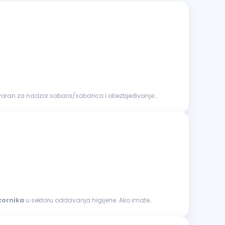
govoran za nadzor sobara/sobarica i obezbjeđivanje
zornika
u sektoru održavanja higijene. Ako imate