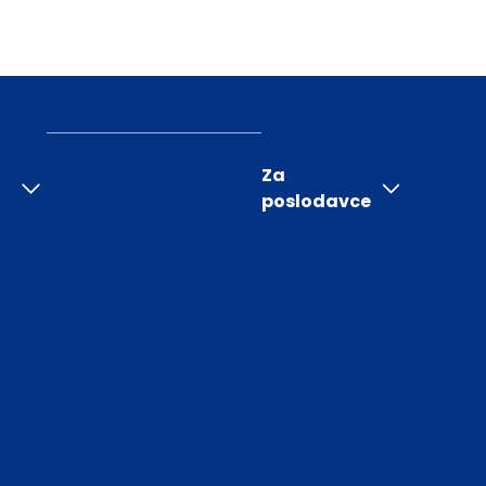
Za
poslodavce