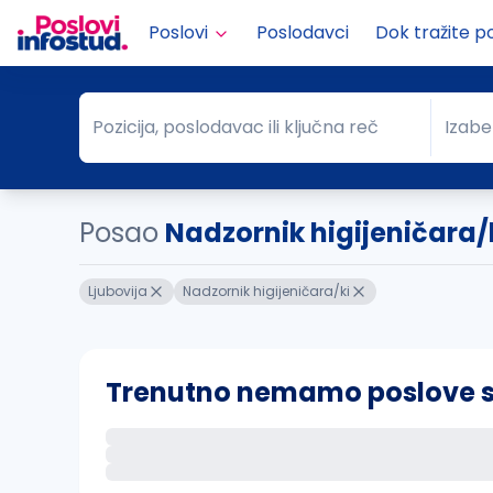
Poslovi
Poslodavci
Dok tražite p
Pozicija, poslodavac ili ključna reč
Izabe
Pozicija, poslodavac ili ključna reč
Grad
Posao
Nadzornik higijeničara/k
Ljubovija
Nadzornik higijeničara/ki
Trenutno nemamo poslove sa 
Ako sačuvate ovu pretragu, obavestićemo va