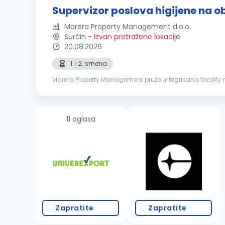
Supervizor poslova higijene na o
Marera Property Management d.o.o.
Surčin
-
Izvan pretražene lokacije
20.08.2026
1. i 2. smena
Marera Property Management pruža integrisana facility 
house platforma uključuje usluge čišćenja, tehničkog održ
11 oglasa
Zapratite
Zapratite