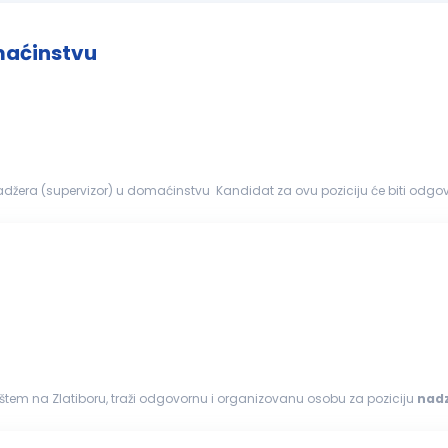
maćinstvu
enadžera (supervizor) u domaćinstvu Kandidat za ovu poziciju će biti od
elu. Ova pozici...
štem na Zlatiboru, traži odgovornu i organizovanu osobu za poziciju
nad
sluge...