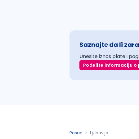
Saznajte da li zara
Unesite iznos plate i pog
Podelite informaciju o 
Posao
Ljubovija