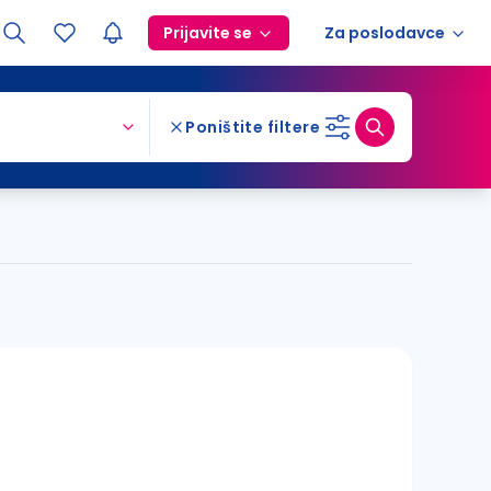
Prijavite se
Za poslodavce
Poništite filtere