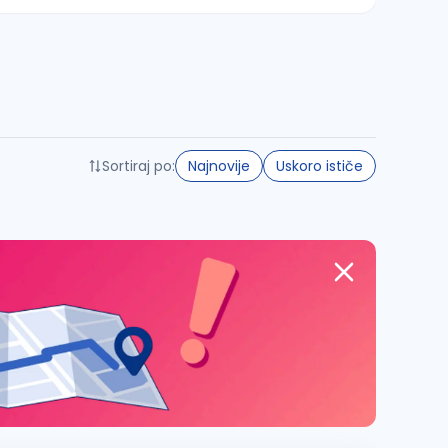
Sortiraj po:
Najnovije
Uskoro ističe