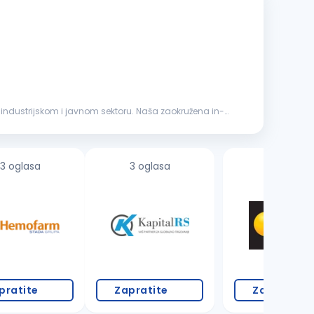
industrijskom i javnom sektoru. Naša zaokružena in-
3 oglasa
3 oglasa
pratite
Zapratite
Zapratite