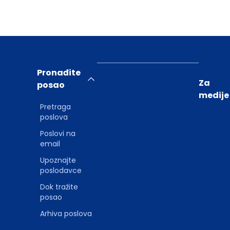
Pronađite
Za
posao
medije
Pretraga
poslova
Poslovi na
email
Upoznajte
poslodavce
Dok tražite
posao
Arhiva poslova