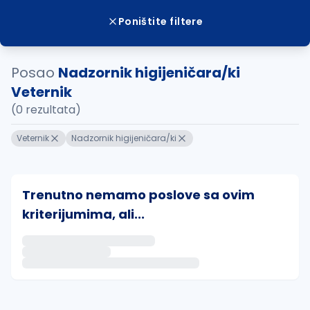
Poništite filtere
Posao
Nadzornik higijeničara/ki
Veternik
(0 rezultata)
Veternik
Nadzornik higijeničara/ki
Trenutno nemamo poslove sa ovim
kriterijumima, ali...
Ako sačuvate ovu pretragu, obavestićemo vas putem 