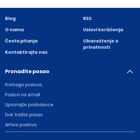
Blog
RSS
O nama
Uslovi korišćenja
Česta pitanja
Obaveštenje o
privatnosti
Kontaktirajte nas
Pronađite posao
Pretraga poslova
Poslovi na email
Upoznajte poslodavce
Dok tražite posao
Arhiva poslova