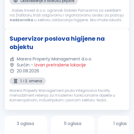
Obaveštenje o statusu prijave
...Kabex Invest d.o.o. ogranak Golden Panorama sa sedištem
na Zlatiboru, traži odgovornu i organizovanu osobu za poziciju
nadzornika
u sektoru održavanja higijene. Ako imate iskustvo
u vođenju tima i želite da doprinesete kvalitetu usluge...
Supervizor poslova higijene na
objektu
Marera Property Management d.o.o.
Surčin
-
Izvan pretražene lokacije
20.08.2026
1. i 2. smena
Marera Property Management pruža integrisana facility
menadžment rešenja za moderne i funkcionalne objekte u
komercijalnom, industrijskom i javnom sektoru. Naša
zaokružena in-house platforma uključuje usluge čišćenja,
tehničkog održavanja, recepcije,...
3 oglasa
11 oglasa
1 oglas