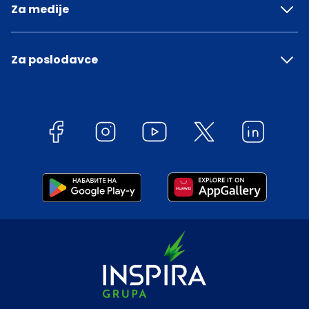
Za medije
Za poslodavce