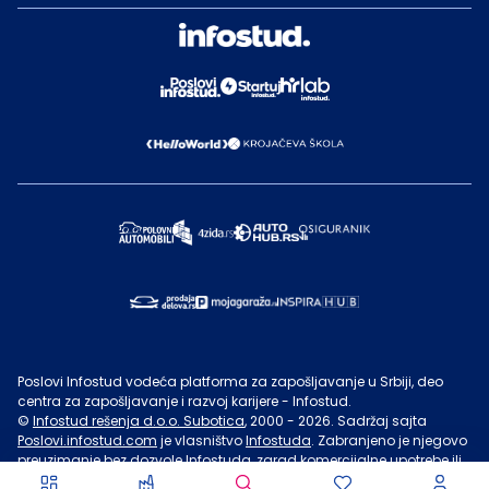
Poslovi Infostud vodeća platforma za zapošljavanje u Srbiji, deo
centra za zapošljavanje i razvoj karijere - Infostud.
©
Infostud rešenja d.o.o. Subotica
, 2000 -
2026
. Sadržaj sajta
Poslovi.infostud.com
je vlasništvo
Infostuda
. Zabranjeno je njegovo
preuzimanje bez dozvole
Infostuda
, zarad komercijalne upotrebe ili
u druge svrhe, osim za lične potrebe posetilaca sajta.
Uslovi