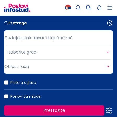
Pretraga
Pozicija, poslodavac ili ključna reč
Pozicija, poslodavac ili ključna reč
Izaberite grad
Grad
Oblast rada
Oblast rada
Plata u oglasu
Poslovi za mlade
Pretražite