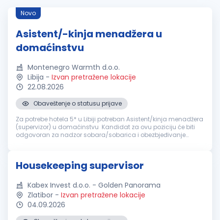
Novo
Asistent/-kinja menadžera u
domaćinstvu
Montenegro Warmth d.o.o.
Libija
-
Izvan pretražene lokacije
22.08.2026
Obaveštenje o statusu prijave
Za potrebe hotela 5* u Libiji potreban Asistent/kinja menadžera
(supervizor) u domaćinstvu Kandidat za ovu poziciju će biti
odgovoran za nadzor sobara/sobarica i obezbjeđivanje
čistoće, održavanja i spremnosti svih soba za goste u hotelu.
Ova pozici...
Housekeeping supervisor
Kabex Invest d.o.o. - Golden Panorama
Zlatibor
-
Izvan pretražene lokacije
04.09.2026