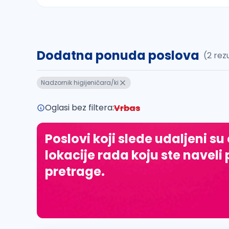
Sačuvajte pretragu
Dodatna ponuda poslova
(2 rez
Takođe možete da:
proverite pravopisne greške (koristite č, ć,
Nadzornik higijeničara/ki
povećajte radijus za odabrani grad
promenite odabrane filtere pretrage
Oglasi bez filtera:
Vrbas
Poslovi koji slede udaljeni su
lokacije rada koju ste naveli 
pretrage.