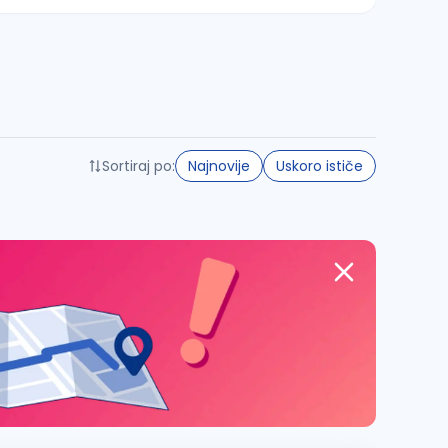
Sortiraj po:
Najnovije
Uskoro ističe