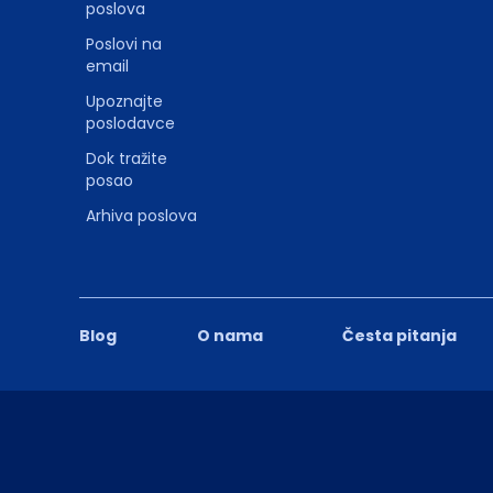
poslova
Poslovi na
email
Upoznajte
poslodavce
Dok tražite
posao
Arhiva poslova
Blog
O nama
Česta pitanja