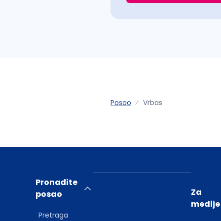
Posao
Vrbas
Pronađite
Za
posao
medije
Pretraga