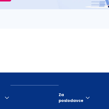
Za
poslodavce