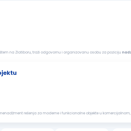
štem na Zlatiboru, traži odgovornu i organizovanu osobu za poziciju
nad
sluge...
bjektu
menadžment rešenja za moderne i funkcionalne objekte u komercijalnom, 
avanja, recepcije,...