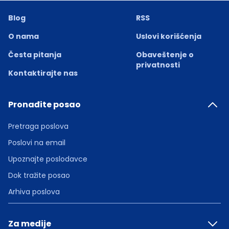
Blog
RSS
O nama
Uslovi korišćenja
Česta pitanja
Obaveštenje o
privatnosti
Kontaktirajte nas
Pronađite posao
Pretraga poslova
Poslovi na email
Upoznajte poslodavce
Dok tražite posao
Arhiva poslova
Za medije