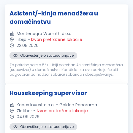
Asistent/-kinja menadžera u
domaćinstvu
Montenegro Warmth d.o.o.
Libija
-
Izvan pretražene lokacije
22.08.2026
Obaveštenje o statusu prijave
Za potrebe hotela 5* u Libiji potreban Asistent/kinja menadžera
(supervizor) u domaćinstvu Kandidat za ovu poziciju će biti
odgovoran za nadzor sobara/sobarica i obezbjeđivanje
čistoće, održavanja i spremnosti svih soba za goste u hotelu.
Ova pozici...
Housekeeping supervisor
Kabex Invest d.o.o. - Golden Panorama
Zlatibor
-
Izvan pretražene lokacije
04.09.2026
Obaveštenje o statusu prijave