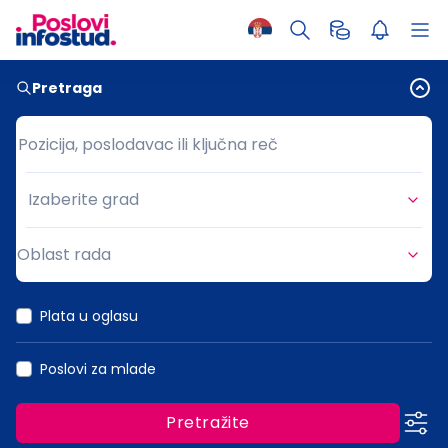
Pretraga
Pozicija, poslodavac ili ključna reč
Pozicija, poslodavac ili ključna reč
Izaberite grad
Grad
Oblast rada
Oblast rada
Plata u oglasu
Poslovi za mlade
Pretražite