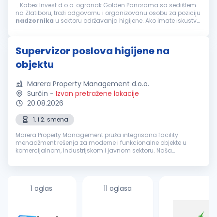
...Kabex Invest d.o.o. ogranak Golden Panorama sa sedištem
na Zlatiboru, traži odgovornu i organizovanu osobu za poziciju
nadzornika
u sektoru održavanja higijene. Ako imate iskustvo
u vođenju tima i želite da doprinesete kvalitetu usluge...
Supervizor poslova higijene na
objektu
Marera Property Management d.o.o.
Surčin
-
Izvan pretražene lokacije
20.08.2026
1. i 2. smena
Marera Property Management pruža integrisana facility
menadžment rešenja za moderne i funkcionalne objekte u
komercijalnom, industrijskom i javnom sektoru. Naša
zaokružena in-house platforma uključuje usluge čišćenja,
tehničkog održavanja, recepcije,...
1 oglas
11 oglasa