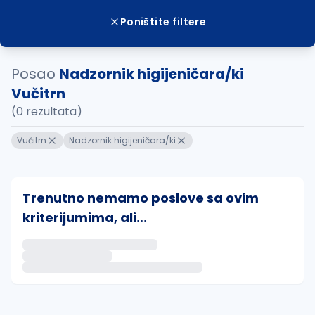
Poništite filtere
Posao
Nadzornik higijeničara/ki
Vučitrn
(0 rezultata)
Vučitrn
Nadzornik higijeničara/ki
Trenutno nemamo poslove sa ovim
kriterijumima, ali...
Ako sačuvate ovu pretragu, obavestićemo vas putem 