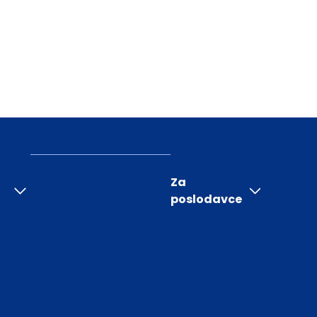
Za
poslodavce