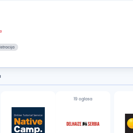
je
stracija
a
19 oglasa