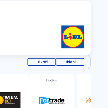
Prikaži
Ukloni
1 oglas
3 oglasa