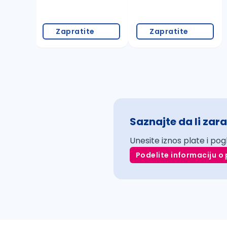
Zapratite
Zapratite
Saznajte da li zara
Unesite iznos plate i pog
Podelite informaciju o 