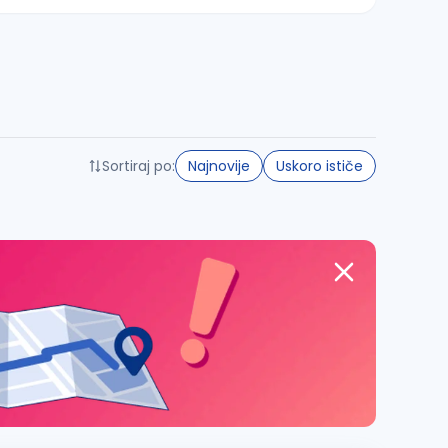
Sortiraj po:
Najnovije
Uskoro ističe