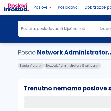
Poslovi
Poslodavci
Dok tražite p
Pozicija, poslodavac ili ključna reč
Izabe
Pozicija, poslodavac ili ključna reč
Grad
Posao
Network Administrator..
Banja Vrujci
Network Administrator / Engineer
Trenutno nemamo poslove sa 
Ako sačuvate ovu pretragu, obavestićemo va