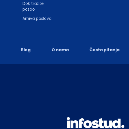
Dok tražite
posao
Arhiva poslova
Blog
O nama
Česta pitanja