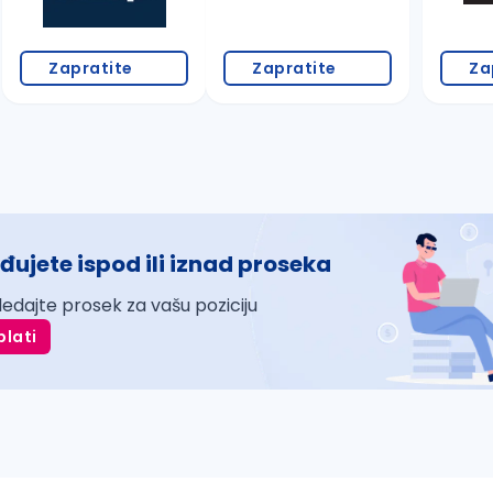
Zapratite
Zapratite
Za
đujete ispod ili iznad proseka
ledajte prosek za vašu poziciju
plati