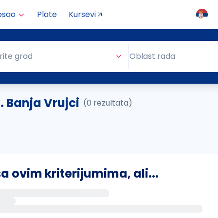
osao
Plate
Kursevi
Oblast rada
rite grad
Oblast rada
. Banja Vrujci
(0 rezultata)
ovim kriterijumima, ali...
s putem email-a kada se pojave novi poslovi.