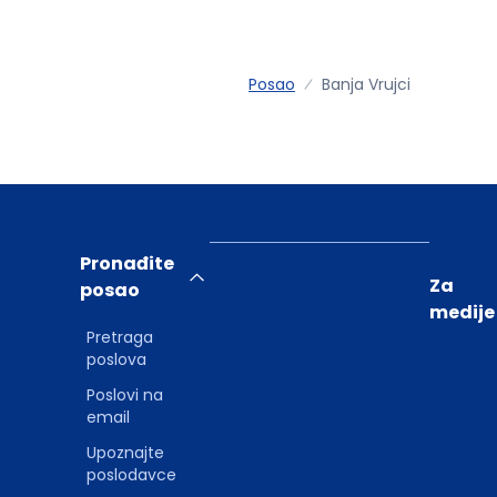
Posao
Banja Vrujci
Pronađite
Za
posao
medije
Pretraga
poslova
Poslovi na
email
Upoznajte
poslodavce