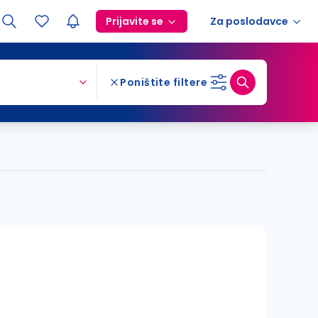
Prijavite se
Za poslodavce
Poništite filtere