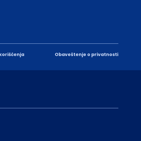
 korišćenja
Obaveštenje o privatnosti