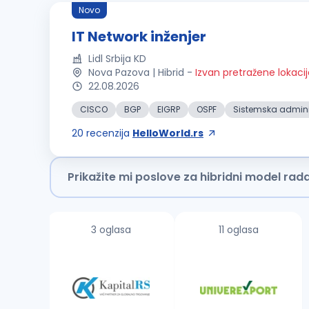
Novo
IT Network inženjer
Lidl Srbija KD
Nova Pazova | Hibrid
-
Izvan pretražene lokaci
22.08.2026
CISCO
BGP
EIGRP
OSPF
Sistemska admini
20
recenzija
HelloWorld.rs
Prikažite mi poslove za hibridni model rad
3 oglasa
11 oglasa