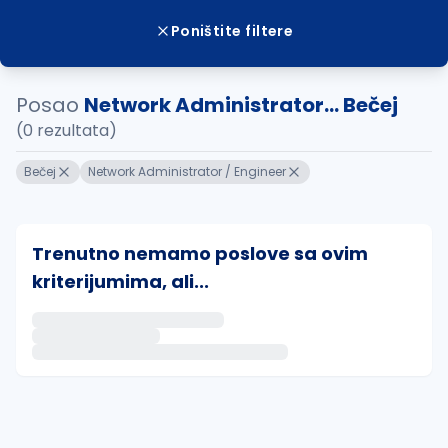
Poništite filtere
Posao
Network Administrator... Bečej
(0 rezultata)
Bečej
Network Administrator / Engineer
Trenutno nemamo poslove sa ovim
kriterijumima, ali...
Ako sačuvate ovu pretragu, obavestićemo vas putem 
uvajte pretragu