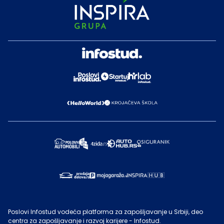
Poslovi Infostud vodeća platforma za zapošljavanje u Srbiji, deo
centra za zapošljavanje i razvoj karijere - Infostud.