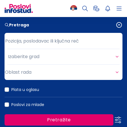
Pretraga
Pozicija, poslodavac ili ključna reč
Pozicija, poslodavac ili ključna reč
Izaberite grad
Grad
Oblast rada
Oblast rada
Plata u oglasu
Poslovi za mlade
Pretražite