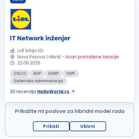
IT Network inženjer
Lidl Srbija KD
Nova Pazova | Hibrid
-
Izvan pretražene lokacije
22.08.2026
CISCO
BGP
EIGRP
OSPF
Sistemska administracija
20
recenzija
HelloWorld.rs
Prikažite mi poslove za hibridni model rada
Prikaži
Ukloni