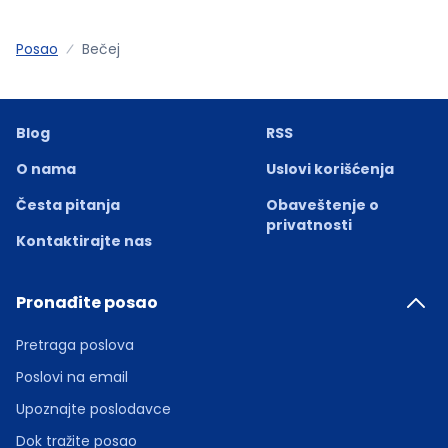
Posao
Bečej
Blog
RSS
O nama
Uslovi korišćenja
Česta pitanja
Obaveštenje o
privatnosti
Kontaktirajte nas
Pronađite posao
Pretraga poslova
Poslovi na email
Upoznajte poslodavce
Dok tražite posao