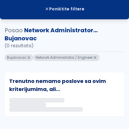
Poništite filtere
Posao
Network Administrator...
Bujanovac
(0 rezultata)
Bujanovac
Network Administrator / Engineer
Trenutno nemamo poslove sa ovim
kriterijumima, ali...
Ako sačuvate ovu pretragu, obavestićemo vas putem 