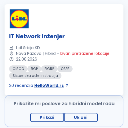
IT Network inženjer
Lidl Srbija KD
Nova Pazova | Hibrid
-
Izvan pretražene lokacije
22.08.2026
CISCO
BGP
EIGRP
OSPF
Sistemska administracija
20
recenzija
HelloWorld.rs
Prikažite mi poslove za hibridni model rada
Prikaži
Ukloni