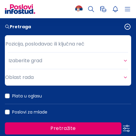
Pretraga
Pozicija, poslodavac ili ključna reč
Pozicija, poslodavac ili ključna reč
Izaberite grad
Grad
Oblast rada
Oblast rada
Plata u oglasu
Poslovi za mlade
Pretražite