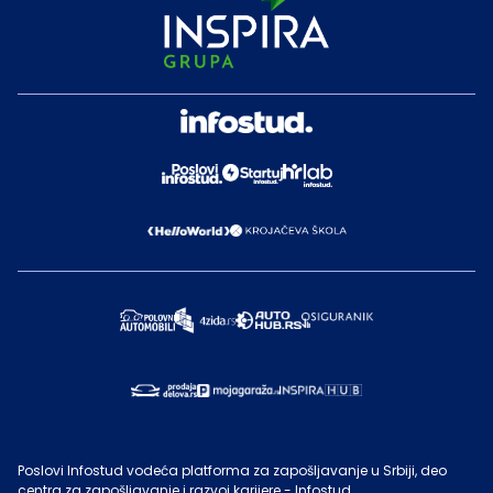
Poslovi Infostud vodeća platforma za zapošljavanje u Srbiji, deo
centra za zapošljavanje i razvoj karijere - Infostud.