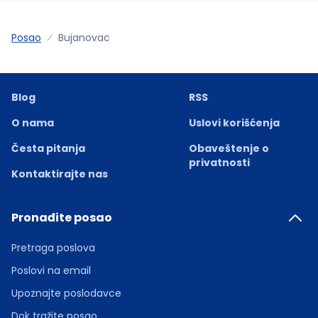
Posao
Bujanovac
Blog
RSS
O nama
Uslovi korišćenja
Česta pitanja
Obaveštenje o
privatnosti
Kontaktirajte nas
Pronađite posao
Pretraga poslova
Poslovi na email
Upoznajte poslodavce
Dok tražite posao