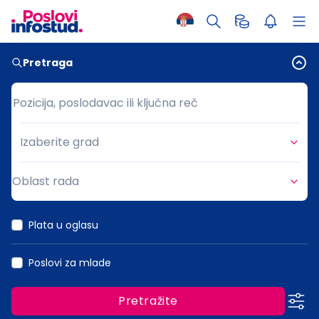
Pretraga
Pozicija, poslodavac ili ključna reč
Pozicija, poslodavac ili ključna reč
Izaberite grad
Grad
Oblast rada
Oblast rada
Plata u oglasu
Poslovi za mlade
Pretražite