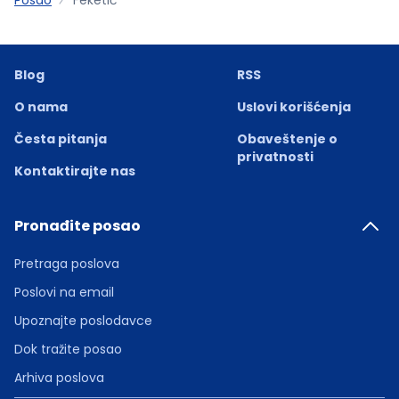
Blog
RSS
O nama
Uslovi korišćenja
Česta pitanja
Obaveštenje o
privatnosti
Kontaktirajte nas
Pronađite posao
Pretraga poslova
Poslovi na email
Upoznajte poslodavce
Dok tražite posao
Arhiva poslova