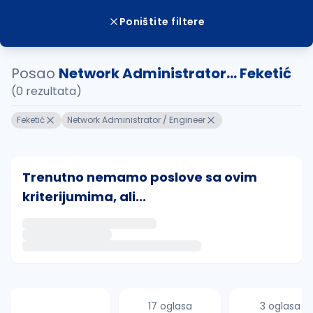
Poništite filtere
Posao
Network Administrator... Feketić
(0 rezultata)
Feketić
Network Administrator / Engineer
Trenutno nemamo poslove sa ovim
kriterijumima, ali...
Ako sačuvate ovu pretragu, obavestićemo vas putem 
uvajte pretragu
17 oglasa
3 oglasa