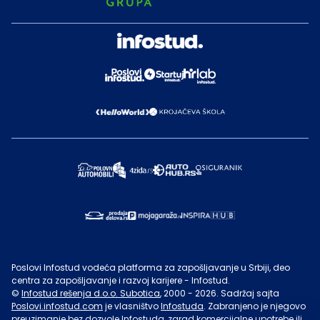
Poslovi Infostud vodeća platforma za zapošljavanje u Srbiji, deo
centra za zapošljavanje i razvoj karijere - Infostud.
©
Infostud rešenja d.o.o. Subotica
, 2000 -
2026
. Sadržaj sajta
Poslovi.infostud.com
je vlasništvo
Infostuda
. Zabranjeno je njegovo
preuzimanje bez dozvole
Infostuda
, zarad komercijalne upotrebe ili