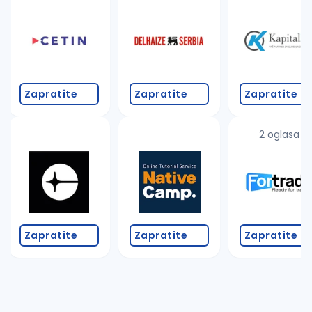
Takođe možete da:
proverite pravopisne greške (koristite č, ć, š, đ, ž,
povećajte radijus za odabrani grad
promenite odabrane filtere pretrage
Zapratite
Zapratite
Zapratite
2 oglasa
Zapratite
Zapratite
Zapratite