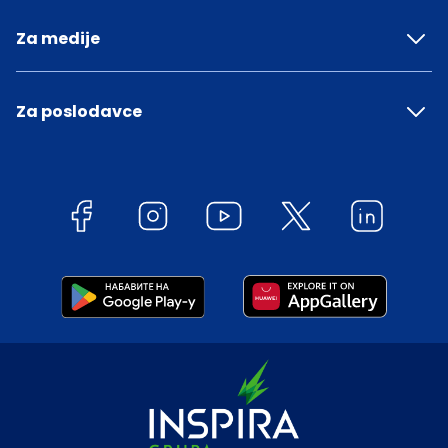
Za medije
Za poslodavce