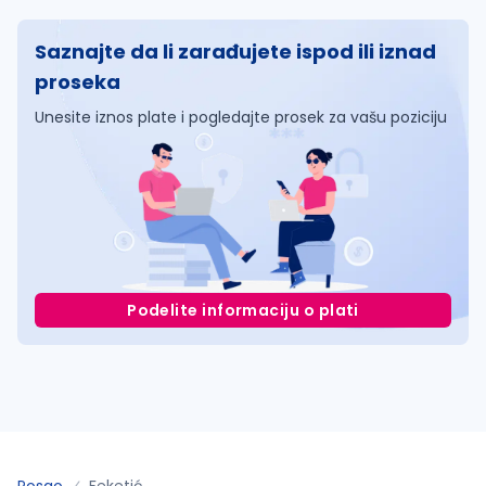
Saznajte da li zarađujete ispod ili iznad
proseka
Unesite iznos plate i pogledajte prosek za vašu poziciju
Podelite informaciju o plati
Posao
Feketić