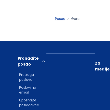
Posao
Gora
Pronađite
Za
posao
medije
Pretraga
poslova
Poslovi na
email
Upoznajte
poslodavce