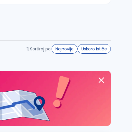
Sortiraj po:
Najnovije
Uskoro ističe