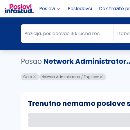
Poslovi
Poslodavci
Dok tražite p
Pozicija, poslodavac ili ključna reč
Izabe
Pozicija, poslodavac ili ključna reč
Grad
Posao
Network Administrator..
Gora
Network Administrator / Engineer
Trenutno nemamo poslove sa 
Ako sačuvate ovu pretragu, obavestićemo va