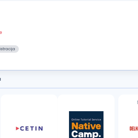
je
stracija
a