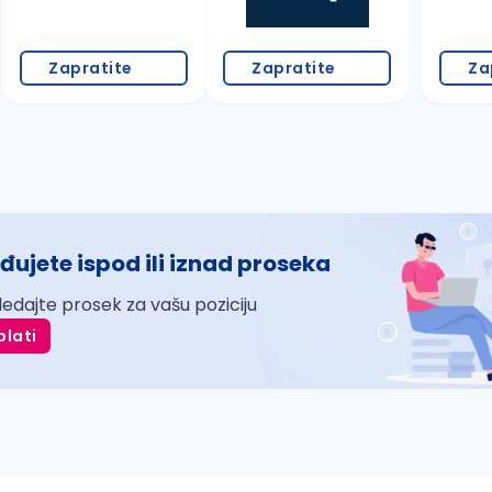
Zapratite
Zapratite
Za
đujete ispod ili iznad proseka
ledajte prosek za vašu poziciju
plati