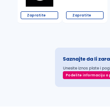
Zapratite
Zapratite
Saznajte da li zara
Unesite iznos plate i pog
Podelite informaciju o 