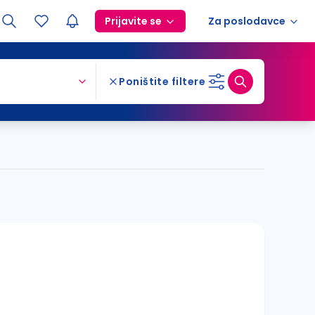
Prijavite se
Za poslodavce
Poništite filtere