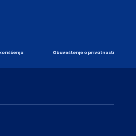
 korišćenja
Obaveštenje o privatnosti