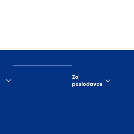
Za
poslodavce