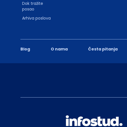
Dok tražite
posao
Arhiva poslova
Blog
O nama
Česta pitanja