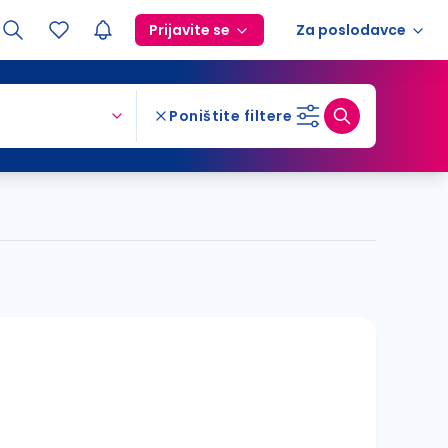
Prijavite se
Za poslodavce
Poništite filtere