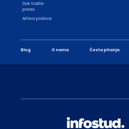
Dok tražite
posao
Arhiva poslova
Blog
O nama
Česta pitanja