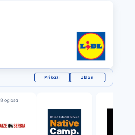
Prikaži
Ukloni
18 oglasa