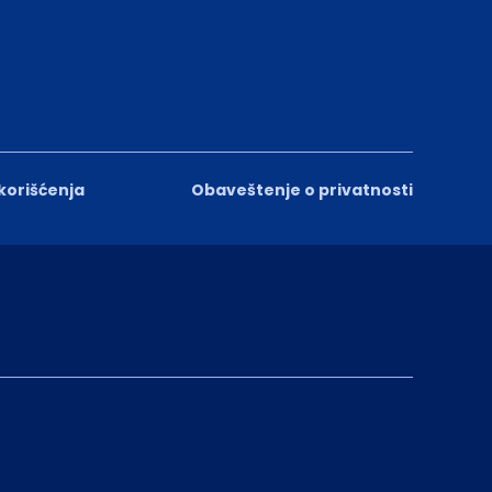
 korišćenja
Obaveštenje o privatnosti