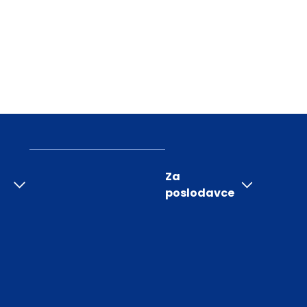
Za
poslodavce