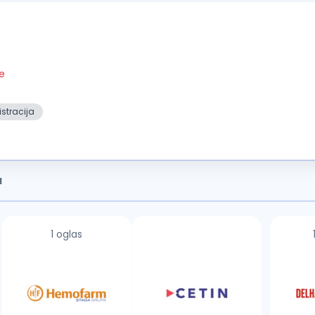
je
stracija
a
1 oglas