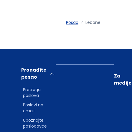
Posao
Lebane
Pronađite
Za
posao
medije
Pretraga
poslova
Poslovi na
email
Upoznajte
poslodavce