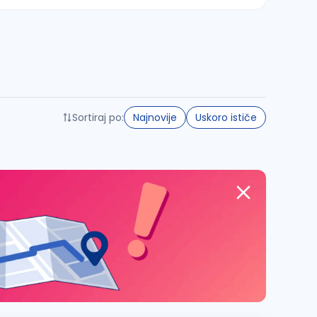
Sortiraj po:
Najnovije
Uskoro ističe