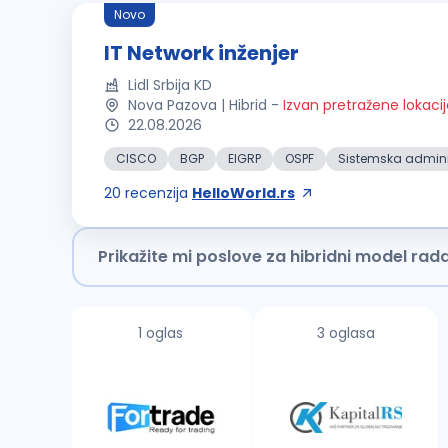
Novo
IT Network inženjer
Lidl Srbija KD
Nova Pazova | Hibrid
-
Izvan pretražene lokaci
22.08.2026
CISCO
BGP
EIGRP
OSPF
Sistemska admini
20
recenzija
HelloWorld.rs
Prikažite mi poslove za hibridni model rad
1 oglas
3 oglasa