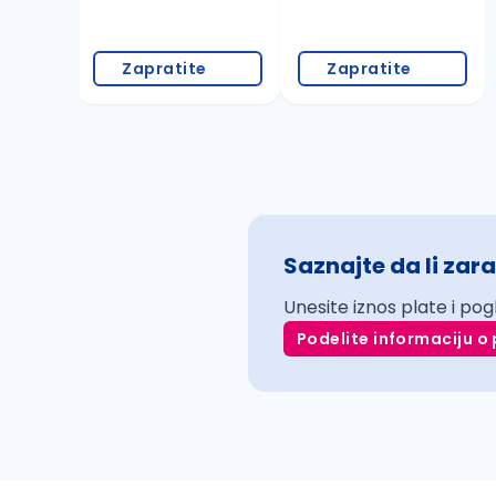
Zapratite
Zapratite
Saznajte da li zara
Unesite iznos plate i pog
Podelite informaciju o 