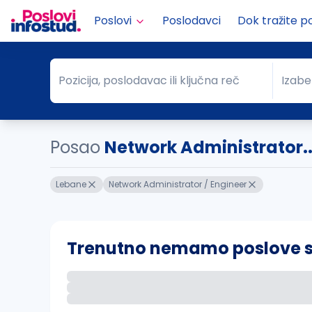
Poslovi
Poslodavci
Dok tražite p
Pozicija, poslodavac ili ključna reč
Izabe
Pozicija, poslodavac ili ključna reč
Grad
Posao
Network Administrator..
Lebane
Network Administrator / Engineer
Trenutno nemamo poslove sa 
Ako sačuvate ovu pretragu, obavestićemo va