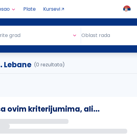
osao
Plate
Kursevi
Oblast rada
rite grad
Oblast rada
. Lebane
(0 rezultata)
ovim kriterijumima, ali...
s putem email-a kada se pojave novi poslovi.