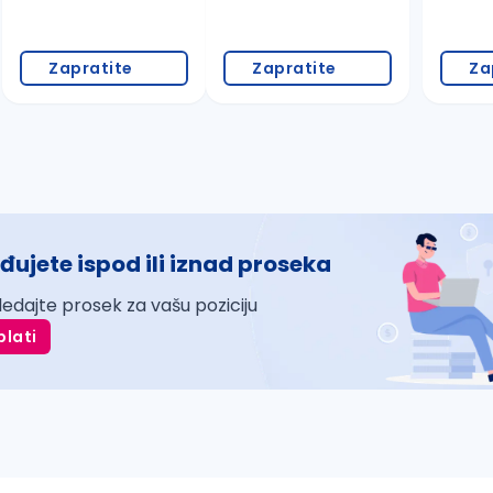
Zapratite
Zapratite
Za
đujete ispod ili iznad proseka
ledajte prosek za vašu poziciju
plati