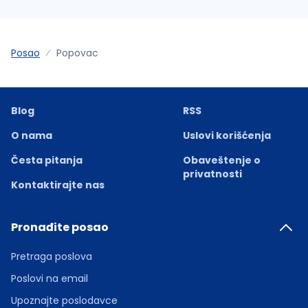
Posao
Popovac
Blog
RSS
O nama
Uslovi korišćenja
Česta pitanja
Obaveštenje o
privatnosti
Kontaktirajte nas
Pronađite posao
Pretraga poslova
Poslovi na email
Upoznajte poslodavce