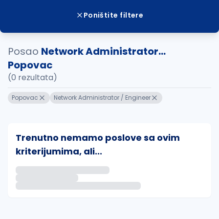
Poništite filtere
Posao
Network Administrator...
Popovac
(0 rezultata)
Popovac
Network Administrator / Engineer
Trenutno nemamo poslove sa ovim
kriterijumima, ali...
Ako sačuvate ovu pretragu, obavestićemo vas putem 