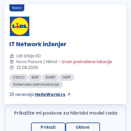
Novo
IT Network inženjer
Lidl Srbija KD
Nova Pazova | Hibrid
-
Izvan pretražene lokacije
22.08.2026
CISCO
BGP
EIGRP
OSPF
Sistemska administracija
20
recenzija
HelloWorld.rs
Prikažite mi poslove za hibridni model rada
Prikaži
Ukloni