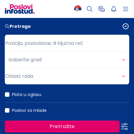
Pretraga
Pozicija, poslodavac ili ključna reč
Pozicija, poslodavac ili ključna reč
Izaberite grad
Grad
Oblast rada
Oblast rada
Plata u oglasu
Poslovi za mlade
Pretražite